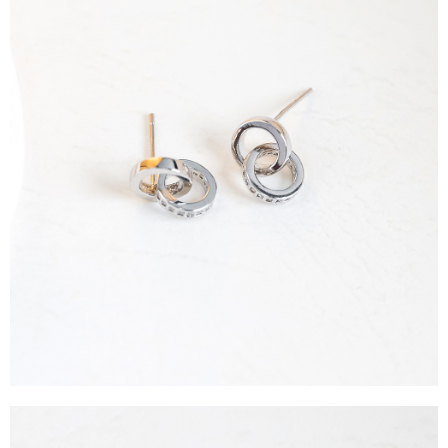
運送方式
消。如遇「轉專審核」未通過狀況，表示未達大哥付你分期系統評分，恕無
２．便利：只要手機號碼，簡訊認證，即可結帳。
法說明評估內容。
３．安心：先確認商品／服務後，再付款。
全家取貨付款
【繳款方式說明】
1.分期款項不併入電信帳單，「大哥付你分期」於每月結算日後寄送繳費提
每筆NT$60，滿NT$388(含以上)免運費
【「AFTEE先享後付」結帳流程】
醒簡訊。
１．於結帳方式選擇「AFTEE先享後付」後，將跳轉至「AFTEE先享後付」
2.透過簡訊連結打開帳單後，可選擇「超商條碼／台灣大直營門市／銀行轉
全家純取貨
結帳頁面，進行簡訊認證並確認金額後，即可完成結帳。
帳／街口支付／iPASS MONEY」等通路繳費。
２．訂單成立數日內，您將收到繳費通知簡訊。
每筆NT$60，滿NT$388(含以上)免運費
３．收到繳費通知簡訊後14天內，點擊此簡訊中的連結，可透過四大超商／
【注意事項】
ATM／網路銀行／等多元方式進行付款，方視為交易完成。
萊爾富取貨付款
1.本服務係由「台灣大哥大股份有限公司」（以下簡稱本公司）所提供，讓
※ 請注意：結帳手續完成當下不需立刻繳費，但若您需要取消訂單，請聯絡
用戶於交易時，得透過本服務購買商品或服務，並由商店將買賣／分期付款
每筆NT$60，滿NT$888(含以上)免運費
購買商品的店家。未經商家同意取消之訂單仍視為有效，需透過AFTEE先享
買賣價金債權讓與本公司後，依約使用本公司帳單繳交帳款。
後付繳納相關費用。
2.基於同意付款使用「大哥付你分期」之契約關係目的，商店將以您的個人
萊爾富純取貨
※ 交易是否成功請以「AFTEE先享後付 」之結帳頁面顯示為準，若有關於
資料（包含姓名、電話或地址）提供予台灣大哥大進項蒐集、處理及利用，
是否繳費成功／繳費後需取消欲退款等相關疑問，請聯繫「AFTEE先享後付
每筆NT$60，滿NT$888(含以上)免運費
由本公司與您本人進行分期帳單所需資料之確認、核對及更正。
客戶支援中心」
https://netprotections.freshdesk.com/support/home
3.完整用戶服務條款，請詳閱以下連結：
https://oppay.tw/userRule
7-11取貨付款
【注意事項】
１．透過由恩沛科技股份有限公司提供之「AFTEE先享後付」服務完成之交
每筆NT$60，滿NT$888(含以上)免運費
易，需依本服務之必要範圍內提供個人資料，並將交易相關給付款項請求債
權轉讓予恩沛科技股份有限公司。
7-11純取貨
２．關於個人資料處理事宜，請瀏覽以下網址：
每筆NT$60，滿NT$888(含以上)免運費
https://aftee.tw/terms/#terms3
３．未成年的使用者請事先徵得法定代理人或監護人之同意方可使用
宅配
「AFTEE先享後付」，若未經同意申辦者引起之損失，本公司不負相關責
任。