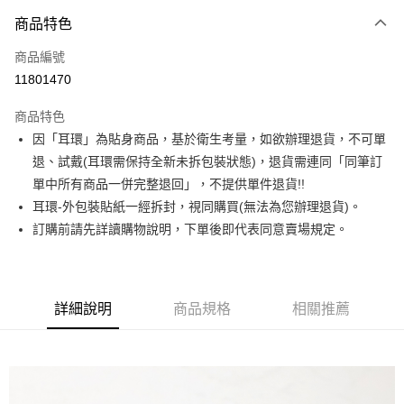
3 期 0 利率 每期
NT$153
21家銀行
商品特色
合作金庫商業銀行
第一商業銀行
超商取貨付款
商品編號
華南商業銀行
彰化商業銀行
11801470
LINE Pay
上海商業儲蓄銀行
台北富邦商業銀行
國泰世華商業銀行
兆豐國際商業銀行
商品特色
Apple Pay
臺灣中小企業銀行
台中商業銀行
因「耳環」為貼身商品，基於衛生考量，如欲辦理退貨，不可單
匯豐（台灣）商業銀行
華泰商業銀行
街口支付
退、試戴(耳環需保持全新未拆包裝狀態)，退貨需連同「同筆訂
聯邦商業銀行
遠東國際商業銀行
元大商業銀行
永豐商業銀行
單中所有商品一併完整退回」，不提供單件退貨!!
悠遊付
玉山商業銀行
星展（台灣）商業銀行
耳環-外包裝貼紙一經拆封，視同購買(無法為您辦理退貨)。
台新國際商業銀行
中國信託商業銀行
Google Pay
訂購前請先詳讀購物說明，下單後即代表同意賣場規定。
台灣樂天信用卡公司
大哥付你分期
相關說明
【大哥付你分期使用說明】
詳細說明
商品規格
相關推薦
AFTEE先享後付
1.本服務由台灣大哥大提供，台灣大哥大用戶可立即使用無須另外申請。
2.付款方式選擇「大哥付你分期」，訂單成立後會自動跳轉到大哥付的交易
相關說明
流程，驗證手機門號後，選擇欲分期的期數、繳款截止日，確認付款後即完
【關於「AFTEE先享後付」】
成交易。
ATM付款
AFTEE先享後付是「在收到商品之後才付款」的支付方式。 讓您購物簡單
3.實際核准額度、可分期數及費用金額請依後續交易確認頁面所載為準。
便利好安心！
4.訂單成立30分鐘內，如未前往確認交易或遇審核未通過，訂單將自動取
１．簡單：不需註冊會員、不需綁卡、不需儲值。