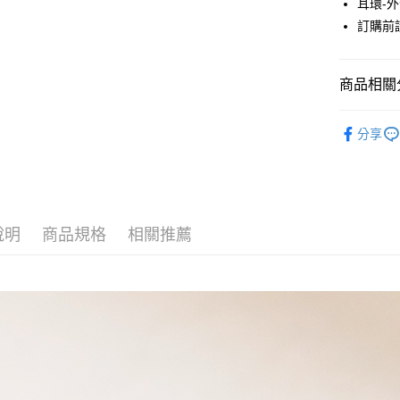
耳環-
元大商
悠遊付
訂購前
玉山商
台新國
Google Pa
台灣樂
大哥付你
商品相關分
相關說明
JUJURY
【大哥付
AFTEE先
分享
1.本服務
ACCESSO
2.付款方
相關說明
流程，驗
【關於「A
JUJURY
ATM付款
完成交易
AFTEE
3.實際核
便利好安
JUJURY
4.訂單成
１．簡單
消。如遇
說明
商品規格
相關推薦
２．便利
SALE ITE
運送方式
無法說明
３．安心
【繳款方
全家取貨
1.分期款
【「AFT
醒簡訊。
每筆NT$6
１．於結帳
2.透過簡
付」結帳
帳／街口支
全家純取
２．訂單
３．收到繳
每筆NT$6
【注意事
／ATM／
1.本服務
※ 請注意
萊爾富取
用戶於交
絡購買商品