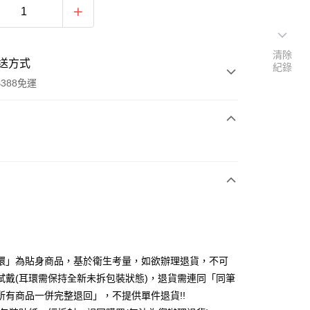
清除
送方式
紀錄
388免運
次付款
期付款
0 利率 每期
NT$153
21家銀行
庫商業銀行
第一商業銀行
付款
業銀行
彰化商業銀行
業儲蓄銀行
台北富邦商業銀行
華商業銀行
兆豐國際商業銀行
環」為貼身商品，基於衛生考量，如欲辦理退貨，不可
小企業銀行
台中商業銀行
試戴(耳環需保持全新未拆包裝狀態)，退貨需連同「同筆
台灣）商業銀行
華泰商業銀行
所有商品一併完整退回」，不提供單件退貨!!
業銀行
遠東國際商業銀行