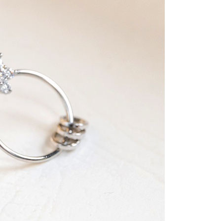
金債權讓與本公司後，依約使用本公司帳單繳交帳款。
繳納相關費用。
0，滿NT$888(含以上)免運費
意付款使用「大哥付你分期」之契約關係目的，商店將以您的個人
否成功請以「AFTEE先享後付 」之結帳頁面顯示為準，若有關於
含姓名、電話或地址）提供予台灣大哥大進項蒐集、處理及利
功／繳費後需取消欲退款等相關疑問，請聯繫「AFTEE先享後
取貨
公司與您本人進行分期帳單所需資料之確認、核對及更正。
援中心」
https://netprotections.freshdesk.com/support/home
0，滿NT$888(含以上)免運費
戶服務條款，請詳閱以下連結：
https://oppay.tw/userRule
項】
付款
恩沛科技股份有限公司提供之「AFTEE先享後付」服務完成之
依本服務之必要範圍內提供個人資料，並將交易相關給付款項請
0，滿NT$888(含以上)免運費
讓予恩沛科技股份有限公司。
個人資料處理事宜，請瀏覽以下網址：
貨
ee.tw/terms/#terms3
0，滿NT$888(含以上)免運費
年的使用者請事先徵得法定代理人或監護人之同意方可使用
E先享後付」，若未經同意申辦者引起之損失，本公司不負相關責
AFTEE先享後付」時，將依據個別帳號之用戶狀況，依本公司
0，滿NT$888(含以上)免運費
核予不同之上限額度；若仍有額度不足之情形，本公司將視審查
用戶進行身份認證。
一人註冊多個帳號或使用他人資訊註冊。若發現惡意使用之情
科技股份有限公司將有權停止該用戶之使用額度並採取法律行