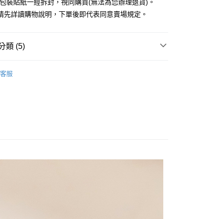
外包裝貼紙一經拆封，視同購買(無法為您辦理退貨)。
業銀行
永豐商業銀行
請先詳讀購物說明，下單後即代表同意賣場規定。
業銀行
星展（台灣）商業銀行
際商業銀行
中國信託商業銀行
y
天信用卡公司
分期
類 (5)
你分期使用說明】
EARRINGS / 耳環
享後付
客服
由台灣大哥大提供，台灣大哥大用戶可立即使用無須另外申請。
RY / 飾品
式選擇「大哥付你分期」，訂單成立後會自動跳轉到大哥付的交易
證手機門號後，選擇欲分期的期數、繳款截止日，確認付款後即
FTEE先享後付」】
ALL ITEMS
。
先享後付是「在收到商品之後才付款」的支付方式。 讓您購物簡單
准額度、可分期數及費用金額請依後續交易確認頁面所載為準。
心！
NEW ARRIVALS│新入荷
立30分鐘內，如未前往確認交易或遇審核未通過，訂單將自動取
：不需註冊會員、不需綁卡、不需儲值。
「轉專審核」未通過狀況，表示未達大哥付你分期系統評分，恕
：只要手機號碼，簡訊認證，即可結帳。
MS
JUJURY飾品 ➯ 2件8折
評估內容。
：先確認商品／服務後，再付款。
式說明】
付款
項不併入電信帳單，「大哥付你分期」於每月結算日後寄送繳費提
EE先享後付」結帳流程】
0，滿NT$388(含以上)免運費
方式選擇「AFTEE先享後付」後，將跳轉至「AFTEE先享後
訊連結打開帳單後，可選擇「超商條碼／台灣大直營門市／銀行轉
頁面，進行簡訊認證並確認金額後，即可完成結帳。
付／iPASS MONEY」等通路繳費。
貨
成立數日內，您將收到繳費通知簡訊。
費通知簡訊後14天內，點擊此簡訊中的連結，可透過四大超商
0，滿NT$388(含以上)免運費
項】
網路銀行／等多元方式進行付款，方視為交易完成。
係由「台灣大哥大股份有限公司」（以下簡稱本公司）所提供，讓
：結帳手續完成當下不需立刻繳費，但若您需要取消訂單，請聯
貨付款
易時，得透過本服務購買商品或服務，並由商店將買賣／分期付
的店家。未經商家同意取消之訂單仍視為有效，需透過AFTEE