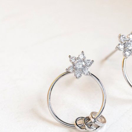
款買賣價
先享後付
每筆NT$6
2.基於同
※ 交易是
資料（包
是否繳費成
萊爾富純
用，由本
付客戶支
每筆NT$6
3.完整用
【注意事
7-11取貨
１．透過由
交易，需
每筆NT$6
求債權轉
２．關於
7-11純取
https://aft
每筆NT$6
３．未成
「AFTE
宅配
任。
４．使用「
每筆NT$9
即時審查
結果請求
５．嚴禁
形，恩沛
動。