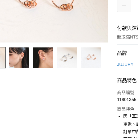
付款與運
超取滿NT$
付款方式
品牌
信用卡一
JUJURY
信用卡分
商品特色
3 期 
商品編號
合作金
超商取貨
11801355
華南商
LINE Pay
上海商
商品特色
國泰世
因「耳
Apple Pay
臺灣中
單退、
匯豐（
街口支付
訂單中
聯邦商