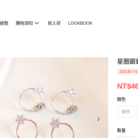
總覽
購物須知
新入荷
LOOKBOOK
星圈銀針耳
超取滿NT$
NT$4
顏色
銀色
數量