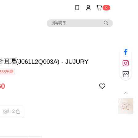
0
環(J061L2Q003A) - JUJURY
388免運
60
粉紅金色