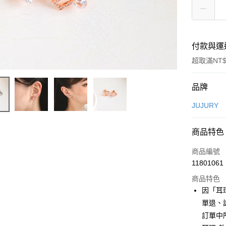
付款與運
超取滿NT$
付款方式
品牌
信用卡一
JUJURY
信用卡分
商品特色
3 期 
商品編號
合作金
超商取貨
11801061
華南商
LINE Pay
上海商
商品特色
國泰世
因「耳
Apple Pay
臺灣中
單退、
匯豐（
街口支付
訂單中
聯邦商