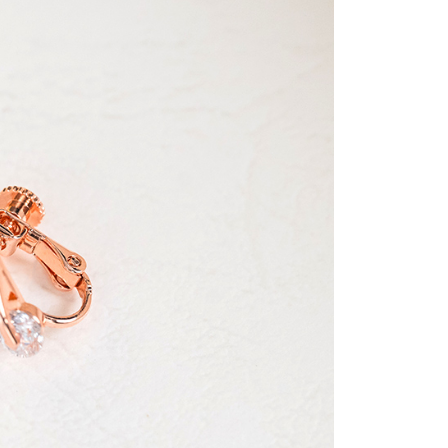
金債權讓與本公司後，依約使用本公司帳單繳交帳款。
繳納相關費用。
0，滿NT$888(含以上)免運費
意付款使用「大哥付你分期」之契約關係目的，商店將以您的個人
否成功請以「AFTEE先享後付 」之結帳頁面顯示為準，若有關於
含姓名、電話或地址）提供予台灣大哥大進項蒐集、處理及利
功／繳費後需取消欲退款等相關疑問，請聯繫「AFTEE先享後
取貨
公司與您本人進行分期帳單所需資料之確認、核對及更正。
援中心」
https://netprotections.freshdesk.com/support/home
0，滿NT$888(含以上)免運費
戶服務條款，請詳閱以下連結：
https://oppay.tw/userRule
項】
付款
恩沛科技股份有限公司提供之「AFTEE先享後付」服務完成之
依本服務之必要範圍內提供個人資料，並將交易相關給付款項請
0，滿NT$888(含以上)免運費
讓予恩沛科技股份有限公司。
個人資料處理事宜，請瀏覽以下網址：
貨
ee.tw/terms/#terms3
0，滿NT$888(含以上)免運費
年的使用者請事先徵得法定代理人或監護人之同意方可使用
E先享後付」，若未經同意申辦者引起之損失，本公司不負相關責
AFTEE先享後付」時，將依據個別帳號之用戶狀況，依本公司
0，滿NT$888(含以上)免運費
核予不同之上限額度；若仍有額度不足之情形，本公司將視審查
用戶進行身份認證。
一人註冊多個帳號或使用他人資訊註冊。若發現惡意使用之情
科技股份有限公司將有權停止該用戶之使用額度並採取法律行