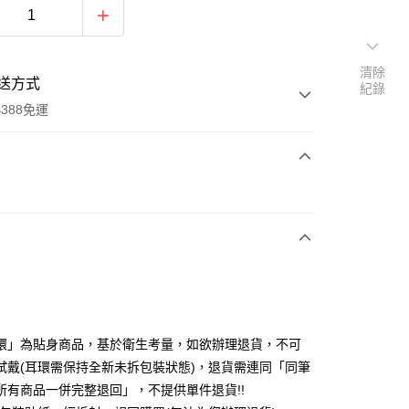
清除
送方式
紀錄
388免運
次付款
期付款
0 利率 每期
NT$120
21家銀行
庫商業銀行
第一商業銀行
付款
業銀行
彰化商業銀行
業儲蓄銀行
台北富邦商業銀行
華商業銀行
兆豐國際商業銀行
環」為貼身商品，基於衛生考量，如欲辦理退貨，不可
小企業銀行
台中商業銀行
試戴(耳環需保持全新未拆包裝狀態)，退貨需連同「同筆
台灣）商業銀行
華泰商業銀行
所有商品一併完整退回」，不提供單件退貨!!
業銀行
遠東國際商業銀行