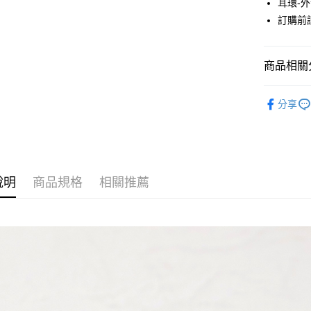
耳環-
元大商
悠遊付
訂購前
玉山商
台新國
Google Pa
台灣樂
大哥付你
商品相關分
相關說明
JUJURY
【大哥付
AFTEE先
分享
1.本服務
ACCESSO
2.付款方
相關說明
流程，驗
【關於「A
JUJURY
ATM付款
完成交易
AFTEE
3.實際核
便利好安
JUJURY
4.訂單成
１．簡單
消。如遇
說明
商品規格
相關推薦
２．便利
SALE ITE
運送方式
無法說明
３．安心
【繳款方
全家取貨
1.分期款
【「AFT
醒簡訊。
每筆NT$6
１．於結帳
2.透過簡
付」結帳
帳／街口支
全家純取
２．訂單
３．收到繳
每筆NT$6
【注意事
／ATM／
1.本服務
※ 請注意
萊爾富取
用戶於交
絡購買商品