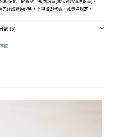
外包裝貼紙一經拆封，視同購買(無法為您辦理退貨)。
業銀行
永豐商業銀行
請先詳讀購物說明，下單後即代表同意賣場規定。
業銀行
星展（台灣）商業銀行
際商業銀行
中國信託商業銀行
y
天信用卡公司
分期
類 (5)
你分期使用說明】
EARRINGS / 耳環
享後付
客服
由台灣大哥大提供，台灣大哥大用戶可立即使用無須另外申請。
RY / 飾品
式選擇「大哥付你分期」，訂單成立後會自動跳轉到大哥付的交易
證手機門號後，選擇欲分期的期數、繳款截止日，確認付款後即
FTEE先享後付」】
ALL ITEMS
。
先享後付是「在收到商品之後才付款」的支付方式。 讓您購物簡單
准額度、可分期數及費用金額請依後續交易確認頁面所載為準。
心！
NEW ARRIVALS│新入荷
立30分鐘內，如未前往確認交易或遇審核未通過，訂單將自動取
：不需註冊會員、不需綁卡、不需儲值。
「轉專審核」未通過狀況，表示未達大哥付你分期系統評分，恕
：只要手機號碼，簡訊認證，即可結帳。
MS
JUJURY飾品 ➯ 2件8折
評估內容。
：先確認商品／服務後，再付款。
式說明】
付款
項不併入電信帳單，「大哥付你分期」於每月結算日後寄送繳費提
EE先享後付」結帳流程】
0，滿NT$388(含以上)免運費
方式選擇「AFTEE先享後付」後，將跳轉至「AFTEE先享後
訊連結打開帳單後，可選擇「超商條碼／台灣大直營門市／銀行轉
頁面，進行簡訊認證並確認金額後，即可完成結帳。
付／iPASS MONEY」等通路繳費。
貨
成立數日內，您將收到繳費通知簡訊。
費通知簡訊後14天內，點擊此簡訊中的連結，可透過四大超商
0，滿NT$388(含以上)免運費
項】
網路銀行／等多元方式進行付款，方視為交易完成。
係由「台灣大哥大股份有限公司」（以下簡稱本公司）所提供，讓
：結帳手續完成當下不需立刻繳費，但若您需要取消訂單，請聯
貨付款
易時，得透過本服務購買商品或服務，並由商店將買賣／分期付
的店家。未經商家同意取消之訂單仍視為有效，需透過AFTEE