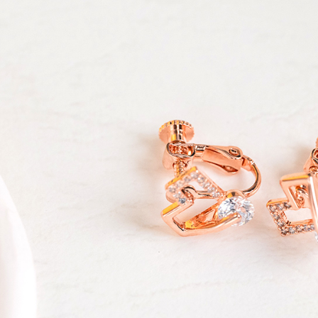
款買賣價
先享後付
每筆NT$6
2.基於同
※ 交易是
資料（包
是否繳費成
萊爾富純
用，由本
付客戶支
每筆NT$6
3.完整用
【注意事
7-11取貨
１．透過由
交易，需
每筆NT$6
求債權轉
２．關於
7-11純取
https://aft
每筆NT$6
３．未成
「AFTE
宅配
任。
４．使用「
每筆NT$9
即時審查
結果請求
５．嚴禁
形，恩沛
動。