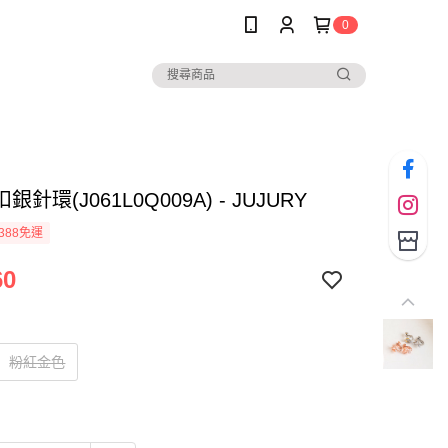
0
針環(J061L0Q009A) - JUJURY
388免運
60
粉紅金色