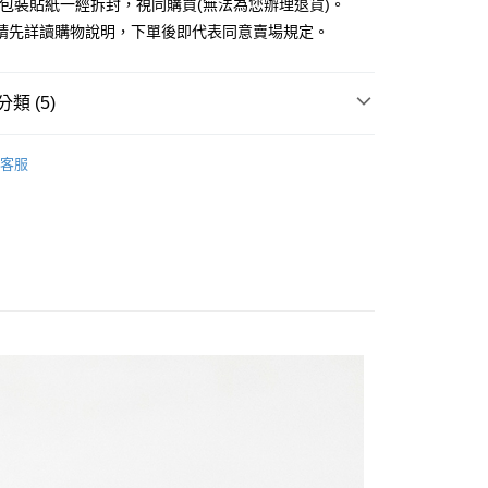
外包裝貼紙一經拆封，視同購買(無法為您辦理退貨)。
業銀行
永豐商業銀行
請先詳讀購物說明，下單後即代表同意賣場規定。
業銀行
星展（台灣）商業銀行
際商業銀行
中國信託商業銀行
y
天信用卡公司
分期
類 (5)
你分期使用說明】
EARRINGS / 耳環
享後付
客服
由台灣大哥大提供，台灣大哥大用戶可立即使用無須另外申請。
RY / 飾品
式選擇「大哥付你分期」，訂單成立後會自動跳轉到大哥付的交易
證手機門號後，選擇欲分期的期數、繳款截止日，確認付款後即
FTEE先享後付」】
ALL ITEMS
。
先享後付是「在收到商品之後才付款」的支付方式。 讓您購物簡單
准額度、可分期數及費用金額請依後續交易確認頁面所載為準。
心！
NEW ARRIVALS│新入荷
立30分鐘內，如未前往確認交易或遇審核未通過，訂單將自動取
：不需註冊會員、不需綁卡、不需儲值。
「轉專審核」未通過狀況，表示未達大哥付你分期系統評分，恕
：只要手機號碼，簡訊認證，即可結帳。
MS
JUJURY飾品 ➯ 2件8折
評估內容。
：先確認商品／服務後，再付款。
式說明】
付款
項不併入電信帳單，「大哥付你分期」於每月結算日後寄送繳費提
EE先享後付」結帳流程】
0，滿NT$388(含以上)免運費
方式選擇「AFTEE先享後付」後，將跳轉至「AFTEE先享後
訊連結打開帳單後，可選擇「超商條碼／台灣大直營門市／銀行轉
頁面，進行簡訊認證並確認金額後，即可完成結帳。
付／iPASS MONEY」等通路繳費。
貨
成立數日內，您將收到繳費通知簡訊。
費通知簡訊後14天內，點擊此簡訊中的連結，可透過四大超商
0，滿NT$388(含以上)免運費
項】
網路銀行／等多元方式進行付款，方視為交易完成。
係由「台灣大哥大股份有限公司」（以下簡稱本公司）所提供，讓
：結帳手續完成當下不需立刻繳費，但若您需要取消訂單，請聯
貨付款
易時，得透過本服務購買商品或服務，並由商店將買賣／分期付
的店家。未經商家同意取消之訂單仍視為有效，需透過AFTEE