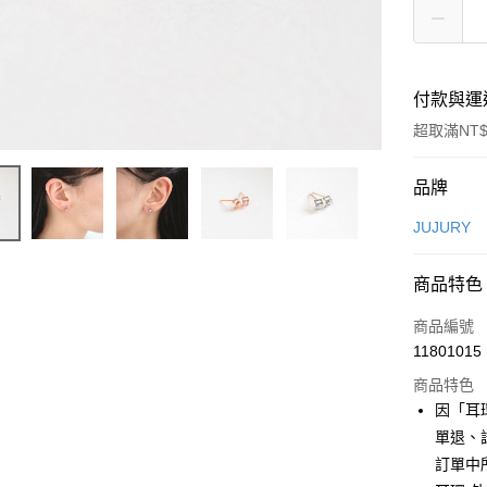
付款與運
超取滿NT$
付款方式
品牌
信用卡一
JUJURY
信用卡分
商品特色
3 期 
商品編號
合作金
超商取貨
11801015
華南商
LINE Pay
上海商
商品特色
國泰世
因「耳
Apple Pay
臺灣中
單退、
匯豐（
街口支付
訂單中
聯邦商