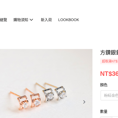
總覽
購物須知
新入荷
LOOKBOOK
方鑽銀針耳
超取滿NT$
NT$3
顏色
粉紅金
數量