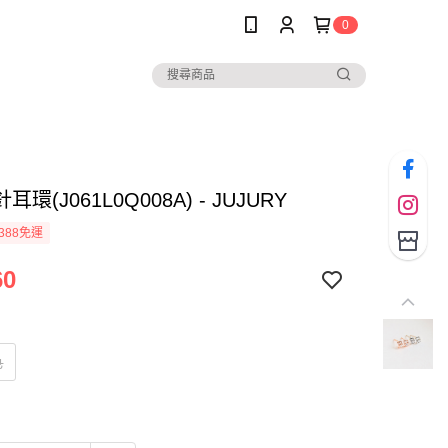
0
環(J061L0Q008A) - JUJURY
388免運
60
色