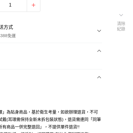
清除
送方式
紀錄
388免運
次付款
期付款
0 利率 每期
NT$120
21家銀行
庫商業銀行
第一商業銀行
付款
業銀行
彰化商業銀行
業儲蓄銀行
台北富邦商業銀行
華商業銀行
兆豐國際商業銀行
環」為貼身商品，基於衛生考量，如欲辦理退貨，不可
小企業銀行
台中商業銀行
試戴(耳環需保持全新未拆包裝狀態)，退貨需連同「同筆
台灣）商業銀行
華泰商業銀行
所有商品一併完整退回」，不提供單件退貨!!
業銀行
遠東國際商業銀行