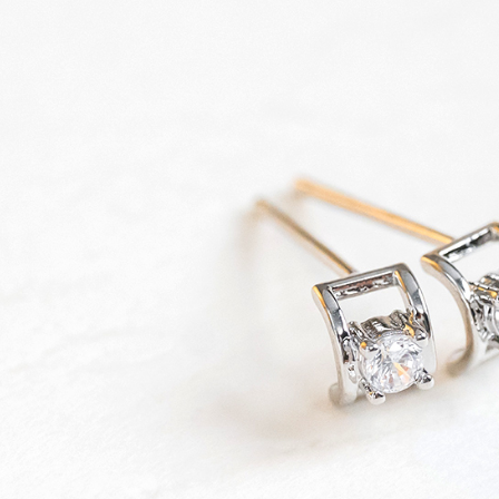
款買賣價
先享後付
每筆NT$6
2.基於同
※ 交易是
資料（包
是否繳費成
萊爾富純
用，由本
付客戶支
每筆NT$6
3.完整用
【注意事
7-11取貨
１．透過由
交易，需
每筆NT$6
求債權轉
２．關於
7-11純取
https://aft
每筆NT$6
３．未成
「AFTE
宅配
任。
４．使用「
每筆NT$9
即時審查
結果請求
５．嚴禁
形，恩沛
動。