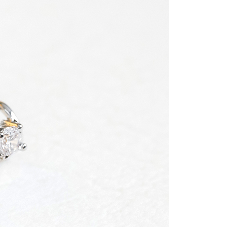
金債權讓與本公司後，依約使用本公司帳單繳交帳款。
繳納相關費用。
0，滿NT$888(含以上)免運費
意付款使用「大哥付你分期」之契約關係目的，商店將以您的個人
否成功請以「AFTEE先享後付 」之結帳頁面顯示為準，若有關於
含姓名、電話或地址）提供予台灣大哥大進項蒐集、處理及利
功／繳費後需取消欲退款等相關疑問，請聯繫「AFTEE先享後
取貨
公司與您本人進行分期帳單所需資料之確認、核對及更正。
援中心」
https://netprotections.freshdesk.com/support/home
0，滿NT$888(含以上)免運費
戶服務條款，請詳閱以下連結：
https://oppay.tw/userRule
項】
付款
恩沛科技股份有限公司提供之「AFTEE先享後付」服務完成之
依本服務之必要範圍內提供個人資料，並將交易相關給付款項請
0，滿NT$888(含以上)免運費
讓予恩沛科技股份有限公司。
個人資料處理事宜，請瀏覽以下網址：
貨
ee.tw/terms/#terms3
0，滿NT$888(含以上)免運費
年的使用者請事先徵得法定代理人或監護人之同意方可使用
E先享後付」，若未經同意申辦者引起之損失，本公司不負相關責
AFTEE先享後付」時，將依據個別帳號之用戶狀況，依本公司
0，滿NT$888(含以上)免運費
核予不同之上限額度；若仍有額度不足之情形，本公司將視審查
用戶進行身份認證。
一人註冊多個帳號或使用他人資訊註冊。若發現惡意使用之情
科技股份有限公司將有權停止該用戶之使用額度並採取法律行