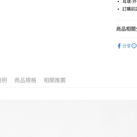
耳環-
元大商
悠遊付
訂購前
玉山商
台新國
Google Pa
台灣樂
大哥付你
商品相關分
相關說明
JUJURY
【大哥付
AFTEE先
分享
1.本服務
ACCESSO
2.付款方
相關說明
流程，驗
【關於「A
JUJURY
ATM付款
完成交易
AFTEE
3.實際核
便利好安
JUJURY
4.訂單成
１．簡單
消。如遇
說明
商品規格
相關推薦
２．便利
SALE ITE
運送方式
無法說明
３．安心
【繳款方
全家取貨
1.分期款
【「AFT
醒簡訊。
每筆NT$6
１．於結帳
2.透過簡
付」結帳
帳／街口支
全家純取
２．訂單
３．收到繳
每筆NT$6
【注意事
／ATM／
1.本服務
※ 請注意
萊爾富取
用戶於交
絡購買商品