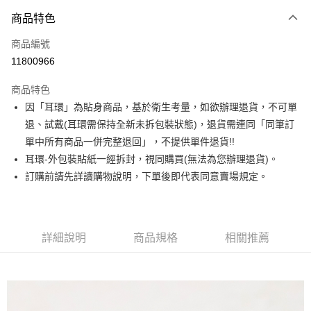
3 期 0 利率 每期
NT$120
21家銀行
商品特色
合作金庫商業銀行
第一商業銀行
超商取貨付款
商品編號
華南商業銀行
彰化商業銀行
11800966
LINE Pay
上海商業儲蓄銀行
台北富邦商業銀行
國泰世華商業銀行
兆豐國際商業銀行
商品特色
Apple Pay
臺灣中小企業銀行
台中商業銀行
因「耳環」為貼身商品，基於衛生考量，如欲辦理退貨，不可單
匯豐（台灣）商業銀行
華泰商業銀行
街口支付
退、試戴(耳環需保持全新未拆包裝狀態)，退貨需連同「同筆訂
聯邦商業銀行
遠東國際商業銀行
元大商業銀行
永豐商業銀行
單中所有商品一併完整退回」，不提供單件退貨!!
悠遊付
玉山商業銀行
星展（台灣）商業銀行
耳環-外包裝貼紙一經拆封，視同購買(無法為您辦理退貨)。
台新國際商業銀行
中國信託商業銀行
Google Pay
訂購前請先詳讀購物說明，下單後即代表同意賣場規定。
台灣樂天信用卡公司
大哥付你分期
相關說明
【大哥付你分期使用說明】
詳細說明
商品規格
相關推薦
AFTEE先享後付
1.本服務由台灣大哥大提供，台灣大哥大用戶可立即使用無須另外申請。
2.付款方式選擇「大哥付你分期」，訂單成立後會自動跳轉到大哥付的交易
相關說明
流程，驗證手機門號後，選擇欲分期的期數、繳款截止日，確認付款後即完
【關於「AFTEE先享後付」】
成交易。
ATM付款
AFTEE先享後付是「在收到商品之後才付款」的支付方式。 讓您購物簡單
3.實際核准額度、可分期數及費用金額請依後續交易確認頁面所載為準。
便利好安心！
4.訂單成立30分鐘內，如未前往確認交易或遇審核未通過，訂單將自動取
１．簡單：不需註冊會員、不需綁卡、不需儲值。