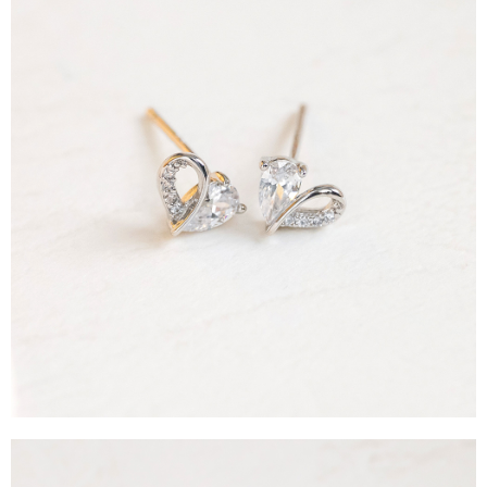
運送方式
消。如遇「轉專審核」未通過狀況，表示未達大哥付你分期系統評分，恕無
２．便利：只要手機號碼，簡訊認證，即可結帳。
法說明評估內容。
３．安心：先確認商品／服務後，再付款。
全家取貨付款
【繳款方式說明】
1.分期款項不併入電信帳單，「大哥付你分期」於每月結算日後寄送繳費提
每筆NT$60，滿NT$388(含以上)免運費
【「AFTEE先享後付」結帳流程】
醒簡訊。
１．於結帳方式選擇「AFTEE先享後付」後，將跳轉至「AFTEE先享後付」
2.透過簡訊連結打開帳單後，可選擇「超商條碼／台灣大直營門市／銀行轉
全家純取貨
結帳頁面，進行簡訊認證並確認金額後，即可完成結帳。
帳／街口支付／iPASS MONEY」等通路繳費。
２．訂單成立數日內，您將收到繳費通知簡訊。
每筆NT$60，滿NT$388(含以上)免運費
３．收到繳費通知簡訊後14天內，點擊此簡訊中的連結，可透過四大超商／
【注意事項】
ATM／網路銀行／等多元方式進行付款，方視為交易完成。
萊爾富取貨付款
1.本服務係由「台灣大哥大股份有限公司」（以下簡稱本公司）所提供，讓
※ 請注意：結帳手續完成當下不需立刻繳費，但若您需要取消訂單，請聯絡
用戶於交易時，得透過本服務購買商品或服務，並由商店將買賣／分期付款
每筆NT$60，滿NT$888(含以上)免運費
購買商品的店家。未經商家同意取消之訂單仍視為有效，需透過AFTEE先享
買賣價金債權讓與本公司後，依約使用本公司帳單繳交帳款。
後付繳納相關費用。
2.基於同意付款使用「大哥付你分期」之契約關係目的，商店將以您的個人
萊爾富純取貨
※ 交易是否成功請以「AFTEE先享後付 」之結帳頁面顯示為準，若有關於
資料（包含姓名、電話或地址）提供予台灣大哥大進項蒐集、處理及利用，
是否繳費成功／繳費後需取消欲退款等相關疑問，請聯繫「AFTEE先享後付
每筆NT$60，滿NT$888(含以上)免運費
由本公司與您本人進行分期帳單所需資料之確認、核對及更正。
客戶支援中心」
https://netprotections.freshdesk.com/support/home
3.完整用戶服務條款，請詳閱以下連結：
https://oppay.tw/userRule
7-11取貨付款
【注意事項】
１．透過由恩沛科技股份有限公司提供之「AFTEE先享後付」服務完成之交
每筆NT$60，滿NT$888(含以上)免運費
易，需依本服務之必要範圍內提供個人資料，並將交易相關給付款項請求債
權轉讓予恩沛科技股份有限公司。
7-11純取貨
２．關於個人資料處理事宜，請瀏覽以下網址：
每筆NT$60，滿NT$888(含以上)免運費
https://aftee.tw/terms/#terms3
３．未成年的使用者請事先徵得法定代理人或監護人之同意方可使用
宅配
「AFTEE先享後付」，若未經同意申辦者引起之損失，本公司不負相關責
任。