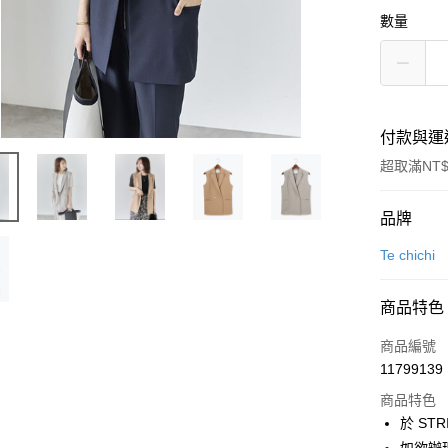
數量
付款與運
超取滿NT$
付款方式
品牌
信用卡一
Te chichi
信用卡分
商品特色
3 期 
商品編號
合作金
超商取貨
11799139
華南商
LINE Pay
上海商
商品特色
國泰世
於 STR
Apple Pay
臺灣中