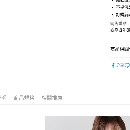
如欲辦
匯豐（
街口支付
不提供單
聯邦商
訂購前
元大商
悠遊付
玉山商
銷售重點
台新國
Google Pa
商品識別碼：
台灣樂
大哥付你
相關說明
商品相關分
【大哥付
AFTEE先
1.本服務
Te chichi
2.付款方
相關說明
分享
流程，驗
【關於「A
TOPS / 
ATM付款
完成交易
AFTEE
3.實際核
便利好安
NEW ARR
4.訂單成
１．簡單
消。如遇
Te chichi
２．便利
運送方式
無法說明
３．安心
說明
商品規格
相關推薦
Te chichi
【繳款方
全家取貨
1.分期款
【「AFT
SALE ITE
醒簡訊。
每筆NT$6
１．於結帳
2.透過簡
付」結帳
SALE ITE
帳／街口支
全家純取
２．訂單
３．收到繳
每筆NT$6