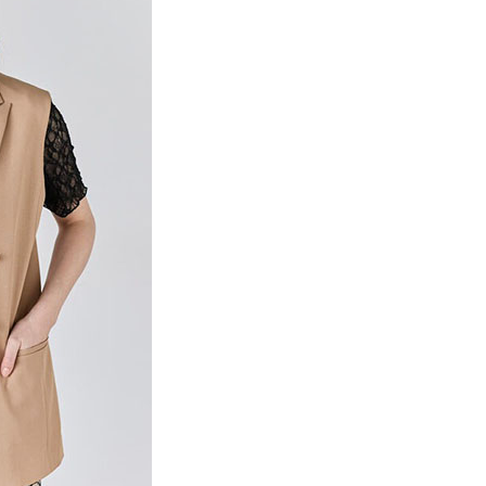
項】
網路銀行／等多元方式進行付款，方視為交易完成。
係由「台灣大哥大股份有限公司」（以下簡稱本公司）所提供，讓
：結帳手續完成當下不需立刻繳費，但若您需要取消訂單，請聯
貨付款
易時，得透過本服務購買商品或服務，並由商店將買賣／分期付
的店家。未經商家同意取消之訂單仍視為有效，需透過AFTEE
金債權讓與本公司後，依約使用本公司帳單繳交帳款。
繳納相關費用。
0，滿NT$888(含以上)免運費
意付款使用「大哥付你分期」之契約關係目的，商店將以您的個人
否成功請以「AFTEE先享後付 」之結帳頁面顯示為準，若有關於
含姓名、電話或地址）提供予台灣大哥大進項蒐集、處理及利
功／繳費後需取消欲退款等相關疑問，請聯繫「AFTEE先享後
取貨
公司與您本人進行分期帳單所需資料之確認、核對及更正。
援中心」
https://netprotections.freshdesk.com/support/home
0，滿NT$888(含以上)免運費
戶服務條款，請詳閱以下連結：
https://oppay.tw/userRule
項】
付款
恩沛科技股份有限公司提供之「AFTEE先享後付」服務完成之
依本服務之必要範圍內提供個人資料，並將交易相關給付款項請
0，滿NT$888(含以上)免運費
讓予恩沛科技股份有限公司。
個人資料處理事宜，請瀏覽以下網址：
貨
ee.tw/terms/#terms3
0，滿NT$888(含以上)免運費
年的使用者請事先徵得法定代理人或監護人之同意方可使用
E先享後付」，若未經同意申辦者引起之損失，本公司不負相關責
AFTEE先享後付」時，將依據個別帳號之用戶狀況，依本公司
0，滿NT$888(含以上)免運費
核予不同之上限額度；若仍有額度不足之情形，本公司將視審查
用戶進行身份認證。
一人註冊多個帳號或使用他人資訊註冊。若發現惡意使用之情
科技股份有限公司將有權停止該用戶之使用額度並採取法律行