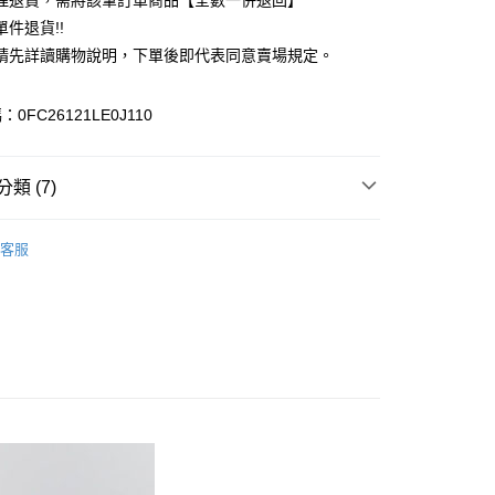
理退貨，需將該筆訂單商品【全數一併退回】
台灣）商業銀行
華泰商業銀行
件退貨!!
業銀行
遠東國際商業銀行
請先詳讀購物說明，下單後即代表同意賣場規定。
業銀行
永豐商業銀行
業銀行
星展（台灣）商業銀行
際商業銀行
中國信託商業銀行
y
0FC26121LE0J110
天信用卡公司
分期
類 (7)
你分期使用說明】
享後付
由台灣大哥大提供，台灣大哥大用戶可立即使用無須另外申請。
TOP / 上衣
式選擇「大哥付你分期」，訂單成立後會自動跳轉到大哥付的交易
客服
證手機門號後，選擇欲分期的期數、繳款截止日，確認付款後即
FTEE先享後付」】
上衣
。
先享後付是「在收到商品之後才付款」的支付方式。 讓您購物簡單
准額度、可分期數及費用金額請依後續交易確認頁面所載為準。
心！
IVALS / 新品上市
立30分鐘內，如未前往確認交易或遇審核未通過，訂單將自動取
：不需註冊會員、不需綁卡、不需儲值。
「轉專審核」未通過狀況，表示未達大哥付你分期系統評分，恕
ALL ITEMS
：只要手機號碼，簡訊認證，即可結帳。
評估內容。
：先確認商品／服務後，再付款。
SS│春夏 新入荷
式說明】
付款
項不併入電信帳單，「大哥付你分期」於每月結算日後寄送繳費提
EE先享後付」結帳流程】
MS
YECCA / Te chici➯滿$4000現抵$400
0，滿NT$388(含以上)免運費
方式選擇「AFTEE先享後付」後，將跳轉至「AFTEE先享後
訊連結打開帳單後，可選擇「超商條碼／台灣大直營門市／銀行轉
頁面，進行簡訊認證並確認金額後，即可完成結帳。
MS
Te chichi ➯ 夏裝6折
付／iPASS MONEY」等通路繳費。
貨
成立數日內，您將收到繳費通知簡訊。
費通知簡訊後14天內，點擊此簡訊中的連結，可透過四大超商
0，滿NT$388(含以上)免運費