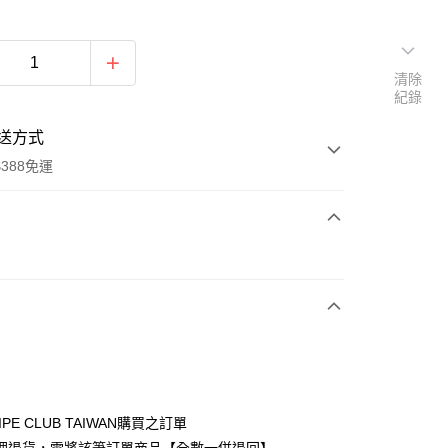
清除
紀錄
送方式
388免運
次付款
期付款
0 利率 每期
NT$1,400
21家銀行
庫商業銀行
第一商業銀行
付款
業銀行
彰化商業銀行
業儲蓄銀行
台北富邦商業銀行
華商業銀行
兆豐國際商業銀行
IPE CLUB TAIWAN購買之訂單
小企業銀行
台中商業銀行