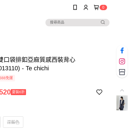
0
雙口袋排釦亞麻質感西裝背心
13110) - Te chichi
388免運
520
夏裝6折
深藍色