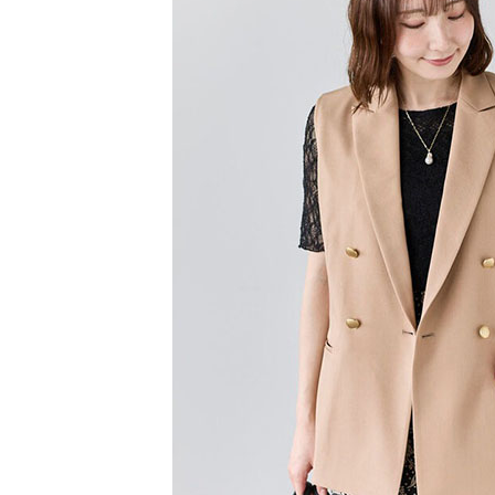
【注意事
／ATM／
1.本服務
※ 請注意
萊爾富取
用戶於交
絡購買商品
款買賣價
先享後付
每筆NT$6
2.基於同
※ 交易是
資料（包
是否繳費成
萊爾富純
用，由本
付客戶支
每筆NT$6
3.完整用
【注意事
7-11取貨
１．透過由
交易，需
每筆NT$6
求債權轉
２．關於
7-11純取
https://aft
每筆NT$6
３．未成
「AFTE
宅配
任。
４．使用「
每筆NT$9
即時審查
結果請求
５．嚴禁
形，恩沛
動。