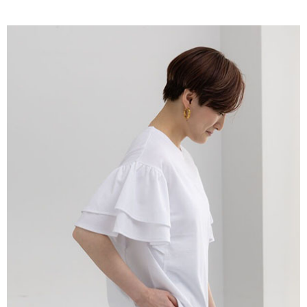
AFTEE先享後付是「在收到商品之後才付款」的支付方式。 讓您購物簡單
3.實際核准額度、可分期數及費用金額請依後續交易確認頁面所載為準。
便利好安心！
4.訂單成立30分鐘內，如未前往確認交易或遇審核未通過，訂單將自動取
１．簡單：不需註冊會員、不需綁卡、不需儲值。
運送方式
消。如遇「轉專審核」未通過狀況，表示未達大哥付你分期系統評分，恕無
２．便利：只要手機號碼，簡訊認證，即可結帳。
法說明評估內容。
３．安心：先確認商品／服務後，再付款。
全家取貨付款
【繳款方式說明】
1.分期款項不併入電信帳單，「大哥付你分期」於每月結算日後寄送繳費提
每筆NT$60，滿NT$388(含以上)免運費
【「AFTEE先享後付」結帳流程】
醒簡訊。
１．於結帳方式選擇「AFTEE先享後付」後，將跳轉至「AFTEE先享後付」
2.透過簡訊連結打開帳單後，可選擇「超商條碼／台灣大直營門市／銀行轉
全家純取貨
結帳頁面，進行簡訊認證並確認金額後，即可完成結帳。
帳／街口支付／iPASS MONEY」等通路繳費。
２．訂單成立數日內，您將收到繳費通知簡訊。
每筆NT$60，滿NT$388(含以上)免運費
３．收到繳費通知簡訊後14天內，點擊此簡訊中的連結，可透過四大超商／
【注意事項】
ATM／網路銀行／等多元方式進行付款，方視為交易完成。
萊爾富取貨付款
1.本服務係由「台灣大哥大股份有限公司」（以下簡稱本公司）所提供，讓
※ 請注意：結帳手續完成當下不需立刻繳費，但若您需要取消訂單，請聯絡
用戶於交易時，得透過本服務購買商品或服務，並由商店將買賣／分期付款
每筆NT$60，滿NT$888(含以上)免運費
購買商品的店家。未經商家同意取消之訂單仍視為有效，需透過AFTEE先享
買賣價金債權讓與本公司後，依約使用本公司帳單繳交帳款。
後付繳納相關費用。
2.基於同意付款使用「大哥付你分期」之契約關係目的，商店將以您的個人
萊爾富純取貨
※ 交易是否成功請以「AFTEE先享後付 」之結帳頁面顯示為準，若有關於
資料（包含姓名、電話或地址）提供予台灣大哥大進項蒐集、處理及利用，
是否繳費成功／繳費後需取消欲退款等相關疑問，請聯繫「AFTEE先享後付
每筆NT$60，滿NT$888(含以上)免運費
由本公司與您本人進行分期帳單所需資料之確認、核對及更正。
客戶支援中心」
https://netprotections.freshdesk.com/support/home
3.完整用戶服務條款，請詳閱以下連結：
https://oppay.tw/userRule
7-11取貨付款
【注意事項】
１．透過由恩沛科技股份有限公司提供之「AFTEE先享後付」服務完成之交
每筆NT$60，滿NT$888(含以上)免運費
易，需依本服務之必要範圍內提供個人資料，並將交易相關給付款項請求債
權轉讓予恩沛科技股份有限公司。
7-11純取貨
２．關於個人資料處理事宜，請瀏覽以下網址：
每筆NT$60，滿NT$888(含以上)免運費
https://aftee.tw/terms/#terms3