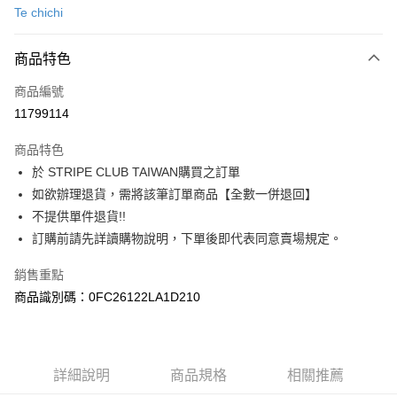
Te chichi
信用卡分期付款
3 期 0 利率 每期
NT$546
21家銀行
商品特色
合作金庫商業銀行
第一商業銀行
超商取貨付款
商品編號
華南商業銀行
彰化商業銀行
11799114
LINE Pay
上海商業儲蓄銀行
台北富邦商業銀行
國泰世華商業銀行
兆豐國際商業銀行
商品特色
Apple Pay
臺灣中小企業銀行
台中商業銀行
於 STRIPE CLUB TAIWAN購買之訂單
匯豐（台灣）商業銀行
華泰商業銀行
街口支付
如欲辦理退貨，需將該筆訂單商品【全數一併退回】
聯邦商業銀行
遠東國際商業銀行
元大商業銀行
永豐商業銀行
不提供單件退貨!!
悠遊付
玉山商業銀行
星展（台灣）商業銀行
訂購前請先詳讀購物說明，下單後即代表同意賣場規定。
台新國際商業銀行
中國信託商業銀行
Google Pay
台灣樂天信用卡公司
銷售重點
大哥付你分期
商品識別碼：0FC26122LA1D210
相關說明
【大哥付你分期使用說明】
AFTEE先享後付
1.本服務由台灣大哥大提供，台灣大哥大用戶可立即使用無須另外申請。
2.付款方式選擇「大哥付你分期」，訂單成立後會自動跳轉到大哥付的交易
相關說明
詳細說明
商品規格
相關推薦
流程，驗證手機門號後，選擇欲分期的期數、繳款截止日，確認付款後即完
【關於「AFTEE先享後付」】
成交易。
ATM付款