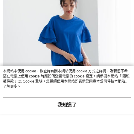
本網站中使用 cookie，欲查詢有關本網站使用 cookie 方式之詳情，及若您不希
望在電腦上使用 cookie 時應如何變更電腦的 cookie 設定，請參閱本網站「
隱私
權條款
」之 Cookie 聲明。您繼續使用本網站即表示您同意本公司得按本網站使
用條款之 Cookie 聲明使用 cookie。
了解更多 >
我知道了