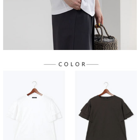
３．未成年的使用者請事先徵得法定代理人或監護人之同意方可使用
宅配
「AFTEE先享後付」，若未經同意申辦者引起之損失，本公司不負相關責
任。
每筆NT$90，滿NT$888(含以上)免運費
４．使用「AFTEE先享後付」時，將依據個別帳號之用戶狀況，依本公司即
時審查核予不同之上限額度；若仍有額度不足之情形，本公司將視審查結果
請求用戶進行身份認證。
５．嚴禁一人註冊多個帳號或使用他人資訊註冊。若發現惡意使用之情形，
恩沛科技股份有限公司將有權停止該用戶之使用額度並採取法律行動。