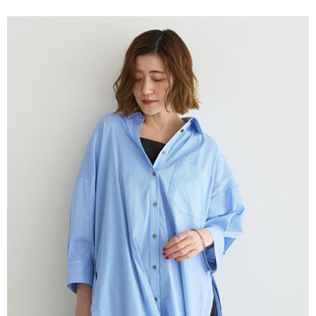
便利好安心！
4.訂單成立30分鐘內，如未前往確認交易或遇審核未通過，訂單將自動取
１．簡單：不需註冊會員、不需綁卡、不需儲值。
運送方式
消。如遇「轉專審核」未通過狀況，表示未達大哥付你分期系統評分，恕無
２．便利：只要手機號碼，簡訊認證，即可結帳。
法說明評估內容。
３．安心：先確認商品／服務後，再付款。
全家取貨付款
【繳款方式說明】
1.分期款項不併入電信帳單，「大哥付你分期」於每月結算日後寄送繳費提
每筆NT$60，滿NT$388(含以上)免運費
【「AFTEE先享後付」結帳流程】
醒簡訊。
１．於結帳方式選擇「AFTEE先享後付」後，將跳轉至「AFTEE先享後付」
2.透過簡訊連結打開帳單後，可選擇「超商條碼／台灣大直營門市／銀行轉
全家純取貨
結帳頁面，進行簡訊認證並確認金額後，即可完成結帳。
帳／街口支付／iPASS MONEY」等通路繳費。
２．訂單成立數日內，您將收到繳費通知簡訊。
每筆NT$60，滿NT$388(含以上)免運費
３．收到繳費通知簡訊後14天內，點擊此簡訊中的連結，可透過四大超商／
【注意事項】
ATM／網路銀行／等多元方式進行付款，方視為交易完成。
萊爾富取貨付款
1.本服務係由「台灣大哥大股份有限公司」（以下簡稱本公司）所提供，讓
※ 請注意：結帳手續完成當下不需立刻繳費，但若您需要取消訂單，請聯絡
用戶於交易時，得透過本服務購買商品或服務，並由商店將買賣／分期付款
每筆NT$60，滿NT$888(含以上)免運費
購買商品的店家。未經商家同意取消之訂單仍視為有效，需透過AFTEE先享
買賣價金債權讓與本公司後，依約使用本公司帳單繳交帳款。
後付繳納相關費用。
2.基於同意付款使用「大哥付你分期」之契約關係目的，商店將以您的個人
萊爾富純取貨
※ 交易是否成功請以「AFTEE先享後付 」之結帳頁面顯示為準，若有關於
資料（包含姓名、電話或地址）提供予台灣大哥大進項蒐集、處理及利用，
是否繳費成功／繳費後需取消欲退款等相關疑問，請聯繫「AFTEE先享後付
每筆NT$60，滿NT$888(含以上)免運費
由本公司與您本人進行分期帳單所需資料之確認、核對及更正。
客戶支援中心」
https://netprotections.freshdesk.com/support/home
3.完整用戶服務條款，請詳閱以下連結：
https://oppay.tw/userRule
7-11取貨付款
【注意事項】
１．透過由恩沛科技股份有限公司提供之「AFTEE先享後付」服務完成之交
每筆NT$60，滿NT$888(含以上)免運費
易，需依本服務之必要範圍內提供個人資料，並將交易相關給付款項請求債
權轉讓予恩沛科技股份有限公司。
7-11純取貨
２．關於個人資料處理事宜，請瀏覽以下網址：
每筆NT$60，滿NT$888(含以上)免運費
https://aftee.tw/terms/#terms3
３．未成年的使用者請事先徵得法定代理人或監護人之同意方可使用