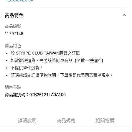
YECCA VECCA
信用卡分期付款
3 期 0 利率 每期
NT$1,636
21家銀行
商品特色
合作金庫商業銀行
第一商業銀行
超商取貨付款
商品編號
華南商業銀行
彰化商業銀行
11797148
LINE Pay
上海商業儲蓄銀行
台北富邦商業銀行
國泰世華商業銀行
兆豐國際商業銀行
商品特色
Apple Pay
臺灣中小企業銀行
台中商業銀行
於 STRIPE CLUB TAIWAN購買之訂單
匯豐（台灣）商業銀行
華泰商業銀行
街口支付
如欲辦理退貨，需將該筆訂單商品【全數一併退回】
聯邦商業銀行
遠東國際商業銀行
元大商業銀行
永豐商業銀行
不提供單件退貨!!
悠遊付
玉山商業銀行
星展（台灣）商業銀行
訂購前請先詳讀購物說明，下單後即代表同意賣場規定。
台新國際商業銀行
中國信託商業銀行
Google Pay
台灣樂天信用卡公司
銷售重點
大哥付你分期
商品識別碼：07B26121LA0A100
相關說明
【大哥付你分期使用說明】
AFTEE先享後付
1.本服務由台灣大哥大提供，台灣大哥大用戶可立即使用無須另外申請。
2.付款方式選擇「大哥付你分期」，訂單成立後會自動跳轉到大哥付的交易
相關說明
詳細說明
商品規格
相關推薦
流程，驗證手機門號後，選擇欲分期的期數、繳款截止日，確認付款後即完
【關於「AFTEE先享後付」】
成交易。
ATM付款
AFTEE先享後付是「在收到商品之後才付款」的支付方式。 讓您購物簡單
3.實際核准額度、可分期數及費用金額請依後續交易確認頁面所載為準。