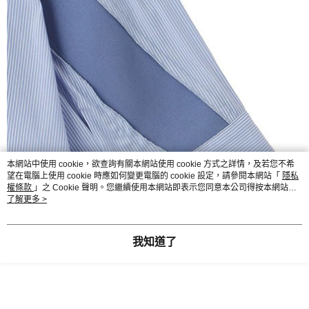
本網站中使用 cookie，欲查詢有關本網站使用 cookie 方式之詳情，及若您不希
望在電腦上使用 cookie 時應如何變更電腦的 cookie 設定，請參閱本網站「
隱私
權條款
」之 Cookie 聲明。您繼續使用本網站即表示您同意本公司得按本網站使
用條款之 Cookie 聲明使用 cookie。
了解更多 >
我知道了