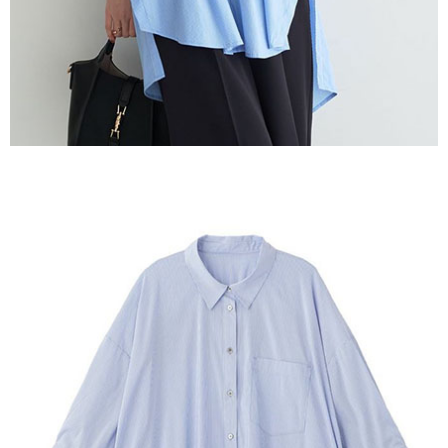
宅配
「AFTEE先享後付」，若未經同意申辦者引起之損失，本公司不負相關責
任。
每筆NT$90，滿NT$888(含以上)免運費
４．使用「AFTEE先享後付」時，將依據個別帳號之用戶狀況，依本公司即
時審查核予不同之上限額度；若仍有額度不足之情形，本公司將視審查結果
請求用戶進行身份認證。
５．嚴禁一人註冊多個帳號或使用他人資訊註冊。若發現惡意使用之情形，
恩沛科技股份有限公司將有權停止該用戶之使用額度並採取法律行動。