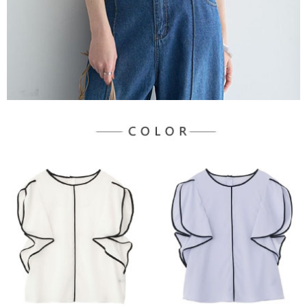
宅配
「AFTEE先享後付」，若未經同意申辦者引起之損失，本公司不負相關責
任。
每筆NT$90，滿NT$888(含以上)免運費
４．使用「AFTEE先享後付」時，將依據個別帳號之用戶狀況，依本公司即
時審查核予不同之上限額度；若仍有額度不足之情形，本公司將視審查結果
請求用戶進行身份認證。
５．嚴禁一人註冊多個帳號或使用他人資訊註冊。若發現惡意使用之情形，
恩沛科技股份有限公司將有權停止該用戶之使用額度並採取法律行動。