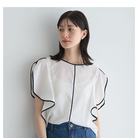
便利好安心！
4.訂單成立30分鐘內，如未前往確認交易或遇審核未通過，訂單將自動取
１．簡單：不需註冊會員、不需綁卡、不需儲值。
運送方式
消。如遇「轉專審核」未通過狀況，表示未達大哥付你分期系統評分，恕無
２．便利：只要手機號碼，簡訊認證，即可結帳。
法說明評估內容。
３．安心：先確認商品／服務後，再付款。
全家取貨付款
【繳款方式說明】
1.分期款項不併入電信帳單，「大哥付你分期」於每月結算日後寄送繳費提
每筆NT$60，滿NT$388(含以上)免運費
【「AFTEE先享後付」結帳流程】
醒簡訊。
１．於結帳方式選擇「AFTEE先享後付」後，將跳轉至「AFTEE先享後付」
2.透過簡訊連結打開帳單後，可選擇「超商條碼／台灣大直營門市／銀行轉
全家純取貨
結帳頁面，進行簡訊認證並確認金額後，即可完成結帳。
帳／街口支付／iPASS MONEY」等通路繳費。
２．訂單成立數日內，您將收到繳費通知簡訊。
每筆NT$60，滿NT$388(含以上)免運費
３．收到繳費通知簡訊後14天內，點擊此簡訊中的連結，可透過四大超商／
【注意事項】
ATM／網路銀行／等多元方式進行付款，方視為交易完成。
萊爾富取貨付款
1.本服務係由「台灣大哥大股份有限公司」（以下簡稱本公司）所提供，讓
※ 請注意：結帳手續完成當下不需立刻繳費，但若您需要取消訂單，請聯絡
用戶於交易時，得透過本服務購買商品或服務，並由商店將買賣／分期付款
每筆NT$60，滿NT$888(含以上)免運費
購買商品的店家。未經商家同意取消之訂單仍視為有效，需透過AFTEE先享
買賣價金債權讓與本公司後，依約使用本公司帳單繳交帳款。
後付繳納相關費用。
2.基於同意付款使用「大哥付你分期」之契約關係目的，商店將以您的個人
萊爾富純取貨
※ 交易是否成功請以「AFTEE先享後付 」之結帳頁面顯示為準，若有關於
資料（包含姓名、電話或地址）提供予台灣大哥大進項蒐集、處理及利用，
是否繳費成功／繳費後需取消欲退款等相關疑問，請聯繫「AFTEE先享後付
每筆NT$60，滿NT$888(含以上)免運費
由本公司與您本人進行分期帳單所需資料之確認、核對及更正。
客戶支援中心」
https://netprotections.freshdesk.com/support/home
3.完整用戶服務條款，請詳閱以下連結：
https://oppay.tw/userRule
7-11取貨付款
【注意事項】
１．透過由恩沛科技股份有限公司提供之「AFTEE先享後付」服務完成之交
每筆NT$60，滿NT$888(含以上)免運費
易，需依本服務之必要範圍內提供個人資料，並將交易相關給付款項請求債
權轉讓予恩沛科技股份有限公司。
7-11純取貨
２．關於個人資料處理事宜，請瀏覽以下網址：
每筆NT$60，滿NT$888(含以上)免運費
https://aftee.tw/terms/#terms3
３．未成年的使用者請事先徵得法定代理人或監護人之同意方可使用