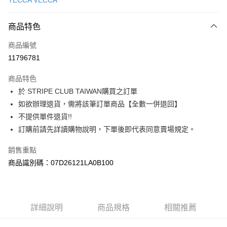
YECCA VECCA
信用卡分期付款
3 期 0 利率 每期
NT$956
21家銀行
商品特色
合作金庫商業銀行
第一商業銀行
超商取貨付款
商品編號
華南商業銀行
彰化商業銀行
11796781
LINE Pay
上海商業儲蓄銀行
台北富邦商業銀行
國泰世華商業銀行
兆豐國際商業銀行
商品特色
Apple Pay
臺灣中小企業銀行
台中商業銀行
於 STRIPE CLUB TAIWAN購買之訂單
匯豐（台灣）商業銀行
華泰商業銀行
街口支付
如欲辦理退貨，需將該筆訂單商品【全數一併退回】
聯邦商業銀行
遠東國際商業銀行
元大商業銀行
永豐商業銀行
不提供單件退貨!!
悠遊付
玉山商業銀行
星展（台灣）商業銀行
訂購前請先詳讀購物說明，下單後即代表同意賣場規定。
台新國際商業銀行
中國信託商業銀行
Google Pay
台灣樂天信用卡公司
銷售重點
大哥付你分期
商品識別碼：07D26121LA0B100
相關說明
【大哥付你分期使用說明】
AFTEE先享後付
1.本服務由台灣大哥大提供，台灣大哥大用戶可立即使用無須另外申請。
2.付款方式選擇「大哥付你分期」，訂單成立後會自動跳轉到大哥付的交易
相關說明
詳細說明
商品規格
相關推薦
流程，驗證手機門號後，選擇欲分期的期數、繳款截止日，確認付款後即完
【關於「AFTEE先享後付」】
成交易。
ATM付款
AFTEE先享後付是「在收到商品之後才付款」的支付方式。 讓您購物簡單
3.實際核准額度、可分期數及費用金額請依後續交易確認頁面所載為準。