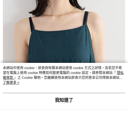
本網站中使用 cookie，欲查詢有關本網站使用 cookie 方式之詳情，及若您不希
望在電腦上使用 cookie 時應如何變更電腦的 cookie 設定，請參閱本網站「
隱私
權條款
」之 Cookie 聲明。您繼續使用本網站即表示您同意本公司得按本網站使
用條款之 Cookie 聲明使用 cookie。
了解更多 >
我知道了