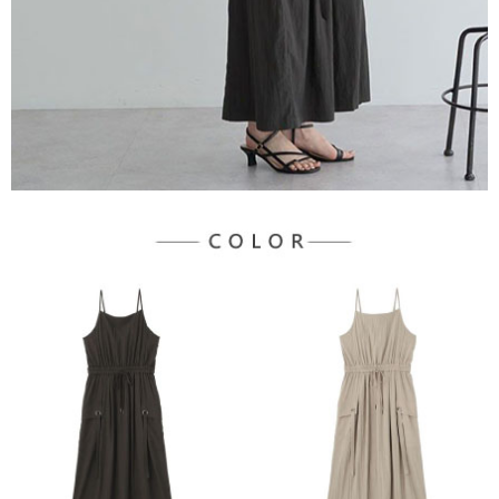
宅配
「AFTEE先享後付」，若未經同意申辦者引起之損失，本公司不負相關責
任。
每筆NT$90，滿NT$888(含以上)免運費
４．使用「AFTEE先享後付」時，將依據個別帳號之用戶狀況，依本公司即
時審查核予不同之上限額度；若仍有額度不足之情形，本公司將視審查結果
請求用戶進行身份認證。
５．嚴禁一人註冊多個帳號或使用他人資訊註冊。若發現惡意使用之情形，
恩沛科技股份有限公司將有權停止該用戶之使用額度並採取法律行動。