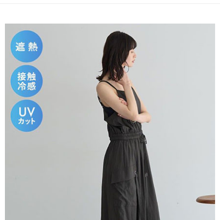
便利好安心！
4.訂單成立30分鐘內，如未前往確認交易或遇審核未通過，訂單將自動取
１．簡單：不需註冊會員、不需綁卡、不需儲值。
運送方式
消。如遇「轉專審核」未通過狀況，表示未達大哥付你分期系統評分，恕無
２．便利：只要手機號碼，簡訊認證，即可結帳。
法說明評估內容。
３．安心：先確認商品／服務後，再付款。
全家取貨付款
【繳款方式說明】
1.分期款項不併入電信帳單，「大哥付你分期」於每月結算日後寄送繳費提
每筆NT$60，滿NT$388(含以上)免運費
【「AFTEE先享後付」結帳流程】
醒簡訊。
１．於結帳方式選擇「AFTEE先享後付」後，將跳轉至「AFTEE先享後付」
2.透過簡訊連結打開帳單後，可選擇「超商條碼／台灣大直營門市／銀行轉
全家純取貨
結帳頁面，進行簡訊認證並確認金額後，即可完成結帳。
帳／街口支付／iPASS MONEY」等通路繳費。
２．訂單成立數日內，您將收到繳費通知簡訊。
每筆NT$60，滿NT$388(含以上)免運費
３．收到繳費通知簡訊後14天內，點擊此簡訊中的連結，可透過四大超商／
【注意事項】
ATM／網路銀行／等多元方式進行付款，方視為交易完成。
萊爾富取貨付款
1.本服務係由「台灣大哥大股份有限公司」（以下簡稱本公司）所提供，讓
※ 請注意：結帳手續完成當下不需立刻繳費，但若您需要取消訂單，請聯絡
用戶於交易時，得透過本服務購買商品或服務，並由商店將買賣／分期付款
每筆NT$60，滿NT$888(含以上)免運費
購買商品的店家。未經商家同意取消之訂單仍視為有效，需透過AFTEE先享
買賣價金債權讓與本公司後，依約使用本公司帳單繳交帳款。
後付繳納相關費用。
2.基於同意付款使用「大哥付你分期」之契約關係目的，商店將以您的個人
萊爾富純取貨
※ 交易是否成功請以「AFTEE先享後付 」之結帳頁面顯示為準，若有關於
資料（包含姓名、電話或地址）提供予台灣大哥大進項蒐集、處理及利用，
是否繳費成功／繳費後需取消欲退款等相關疑問，請聯繫「AFTEE先享後付
每筆NT$60，滿NT$888(含以上)免運費
由本公司與您本人進行分期帳單所需資料之確認、核對及更正。
客戶支援中心」
https://netprotections.freshdesk.com/support/home
3.完整用戶服務條款，請詳閱以下連結：
https://oppay.tw/userRule
7-11取貨付款
【注意事項】
１．透過由恩沛科技股份有限公司提供之「AFTEE先享後付」服務完成之交
每筆NT$60，滿NT$888(含以上)免運費
易，需依本服務之必要範圍內提供個人資料，並將交易相關給付款項請求債
權轉讓予恩沛科技股份有限公司。
7-11純取貨
２．關於個人資料處理事宜，請瀏覽以下網址：
每筆NT$60，滿NT$888(含以上)免運費
https://aftee.tw/terms/#terms3
３．未成年的使用者請事先徵得法定代理人或監護人之同意方可使用