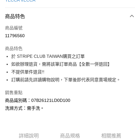
YECCA VECCA
信用卡分期付款
3 期 0 利率 每期
NT$1,890
21家銀行
商品特色
合作金庫商業銀行
第一商業銀行
超商取貨付款
商品編號
華南商業銀行
彰化商業銀行
11796560
LINE Pay
上海商業儲蓄銀行
台北富邦商業銀行
國泰世華商業銀行
兆豐國際商業銀行
商品特色
Apple Pay
臺灣中小企業銀行
台中商業銀行
於 STRIPE CLUB TAIWAN購買之訂單
匯豐（台灣）商業銀行
華泰商業銀行
街口支付
如欲辦理退貨，需將該筆訂單商品【全數一併退回】
聯邦商業銀行
遠東國際商業銀行
元大商業銀行
永豐商業銀行
不提供單件退貨!!
悠遊付
玉山商業銀行
星展（台灣）商業銀行
訂購前請先詳讀購物說明，下單後即代表同意賣場規定。
台新國際商業銀行
中國信託商業銀行
Google Pay
台灣樂天信用卡公司
銷售重點
大哥付你分期
商品識別碼：07B26121LD0D100
相關說明
洗滌方式：需手洗。
【大哥付你分期使用說明】
AFTEE先享後付
1.本服務由台灣大哥大提供，台灣大哥大用戶可立即使用無須另外申請。
2.付款方式選擇「大哥付你分期」，訂單成立後會自動跳轉到大哥付的交易
相關說明
流程，驗證手機門號後，選擇欲分期的期數、繳款截止日，確認付款後即完
【關於「AFTEE先享後付」】
成交易。
ATM付款
詳細說明
商品規格
相關推薦
AFTEE先享後付是「在收到商品之後才付款」的支付方式。 讓您購物簡單
3.實際核准額度、可分期數及費用金額請依後續交易確認頁面所載為準。