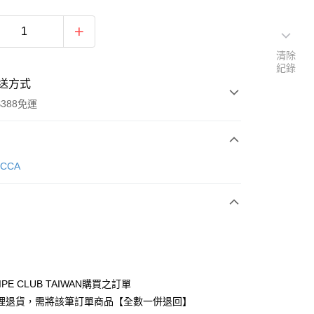
清除
紀錄
送方式
388免運
次付款
ECCA
期付款
0 利率 每期
NT$1,093
21家銀行
庫商業銀行
第一商業銀行
付款
業銀行
彰化商業銀行
業儲蓄銀行
台北富邦商業銀行
華商業銀行
兆豐國際商業銀行
IPE CLUB TAIWAN購買之訂單
小企業銀行
台中商業銀行
理退貨，需將該筆訂單商品【全數一併退回】
台灣）商業銀行
華泰商業銀行