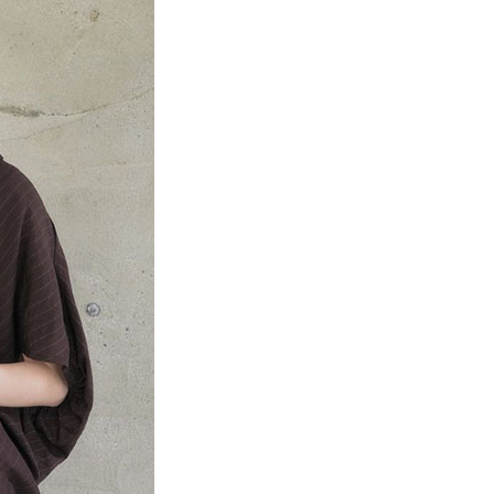
係由「台灣大哥大股份有限公司」（以下簡稱本公司）所提供，讓
：結帳手續完成當下不需立刻繳費，但若您需要取消訂單，請聯
貨付款
易時，得透過本服務購買商品或服務，並由商店將買賣／分期付
的店家。未經商家同意取消之訂單仍視為有效，需透過AFTEE
金債權讓與本公司後，依約使用本公司帳單繳交帳款。
繳納相關費用。
0，滿NT$888(含以上)免運費
意付款使用「大哥付你分期」之契約關係目的，商店將以您的個人
否成功請以「AFTEE先享後付 」之結帳頁面顯示為準，若有關於
含姓名、電話或地址）提供予台灣大哥大進項蒐集、處理及利
功／繳費後需取消欲退款等相關疑問，請聯繫「AFTEE先享後
取貨
公司與您本人進行分期帳單所需資料之確認、核對及更正。
援中心」
https://netprotections.freshdesk.com/support/home
0，滿NT$888(含以上)免運費
戶服務條款，請詳閱以下連結：
https://oppay.tw/userRule
項】
付款
恩沛科技股份有限公司提供之「AFTEE先享後付」服務完成之
依本服務之必要範圍內提供個人資料，並將交易相關給付款項請
0，滿NT$888(含以上)免運費
讓予恩沛科技股份有限公司。
個人資料處理事宜，請瀏覽以下網址：
貨
ee.tw/terms/#terms3
0，滿NT$888(含以上)免運費
年的使用者請事先徵得法定代理人或監護人之同意方可使用
E先享後付」，若未經同意申辦者引起之損失，本公司不負相關責
AFTEE先享後付」時，將依據個別帳號之用戶狀況，依本公司
0，滿NT$888(含以上)免運費
核予不同之上限額度；若仍有額度不足之情形，本公司將視審查
用戶進行身份認證。
一人註冊多個帳號或使用他人資訊註冊。若發現惡意使用之情
科技股份有限公司將有權停止該用戶之使用額度並採取法律行