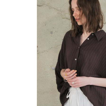
1.本服務
※ 請注意
萊爾富取
用戶於交
絡購買商品
款買賣價
先享後付
每筆NT$6
2.基於同
※ 交易是
資料（包
是否繳費成
萊爾富純
用，由本
付客戶支
每筆NT$6
3.完整用
【注意事
7-11取貨
１．透過由
交易，需
每筆NT$6
求債權轉
２．關於
7-11純取
https://aft
每筆NT$6
３．未成
「AFTE
宅配
任。
４．使用「
每筆NT$9
即時審查
結果請求
５．嚴禁
形，恩沛
動。