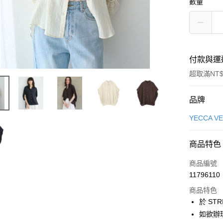
數量
付款與運
超取滿NT$
付款方式
品牌
信用卡一
YECCA V
信用卡分
商品特色
3 期 
商品編號
合作金
超商取貨
11796110
華南商
LINE Pay
上海商
商品特色
國泰世
於 STR
Apple Pay
臺灣中
如欲辦
匯豐（