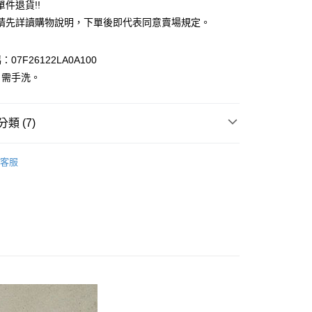
件退貨!!
業銀行
遠東國際商業銀行
請先詳讀購物說明，下單後即代表同意賣場規定。
業銀行
永豐商業銀行
業銀行
星展（台灣）商業銀行
際商業銀行
中國信託商業銀行
y
07F26122LA0A100
天信用卡公司
：需手洗。
分期
你分期使用說明】
享後付
類 (7)
由台灣大哥大提供，台灣大哥大用戶可立即使用無須另外申請。
式選擇「大哥付你分期」，訂單成立後會自動跳轉到大哥付的交易
ECCA
證手機門號後，選擇欲分期的期數、繳款截止日，確認付款後即
TOP / 上衣
FTEE先享後付」】
客服
。
先享後付是「在收到商品之後才付款」的支付方式。 讓您購物簡單
上衣
准額度、可分期數及費用金額請依後續交易確認頁面所載為準。
心！
立30分鐘內，如未前往確認交易或遇審核未通過，訂單將自動取
：不需註冊會員、不需綁卡、不需儲值。
IVALS / 新品上市
「轉專審核」未通過狀況，表示未達大哥付你分期系統評分，恕
：只要手機號碼，簡訊認證，即可結帳。
評估內容。
：先確認商品／服務後，再付款。
ECCA
ALL ITEMS
式說明】
付款
項不併入電信帳單，「大哥付你分期」於每月結算日後寄送繳費提
EE先享後付」結帳流程】
ECCA
SS│春夏 新入荷
0，滿NT$388(含以上)免運費
方式選擇「AFTEE先享後付」後，將跳轉至「AFTEE先享後
訊連結打開帳單後，可選擇「超商條碼／台灣大直營門市／銀行轉
MS
YECCA / Te chici➯滿$4000現抵$400
頁面，進行簡訊認證並確認金額後，即可完成結帳。
付／iPASS MONEY」等通路繳費。
貨
成立數日內，您將收到繳費通知簡訊。
MS
YECCA ➯ 夏裝1件7折，2件6折
費通知簡訊後14天內，點擊此簡訊中的連結，可透過四大超商
0，滿NT$388(含以上)免運費
項】
網路銀行／等多元方式進行付款，方視為交易完成。