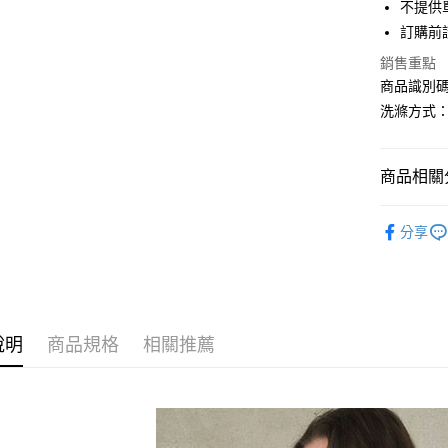
街口支付
不提供單
聯邦商
訂購前
元大商
悠遊付
玉山商
銷售重點
台新國
Google Pa
商品識別碼：
台灣樂
洗滌方式
大哥付你
相關說明
【大哥付
AFTEE先
商品相關分
1.本服務
2.付款方
相關說明
YECCA V
流程，驗
【關於「A
分享
ATM付款
完成交易
AFTEE
TOPS / 
3.實際核
便利好安
4.訂單成
１．簡單
NEW ARR
消。如遇
２．便利
運送方式
無法說明
３．安心
YECCA V
【繳款方
全家取貨
1.分期款
說明
商品規格
相關推薦
【「AFT
YECCA V
醒簡訊。
每筆NT$6
１．於結帳
2.透過簡
SALE ITE
付」結帳
帳／街口支
全家純取
２．訂單
SALE ITE
３．收到繳
每筆NT$6
【注意事
／ATM／