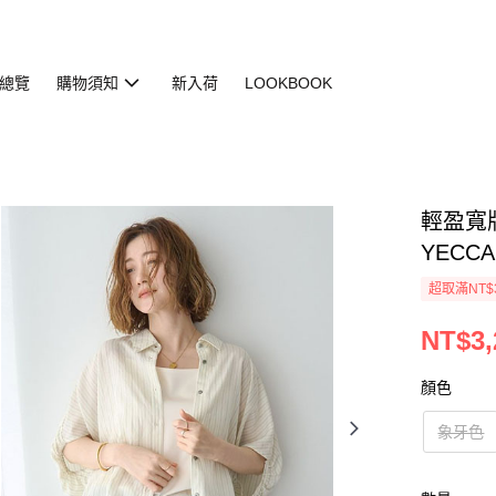
總覽
購物須知
新入荷
LOOKBOOK
輕盈寬版
YECCA
超取滿NT$
NT$3,
顏色
象牙色