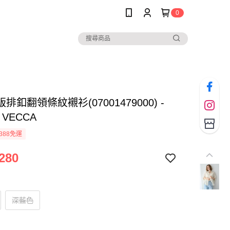
0
排釦翻領條紋襯衫(07001479000) -
 VECCA
388免運
280
深藍色