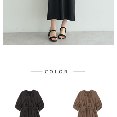
宅配
「AFTEE先享後付」，若未經同意申辦者引起之損失，本公司不負相關責
任。
每筆NT$90，滿NT$1,500(含以上)免運費
４．使用「AFTEE先享後付」時，將依據個別帳號之用戶狀況，依本公司即
時審查核予不同之上限額度；若仍有額度不足之情形，本公司將視審查結果
請求用戶進行身份認證。
５．嚴禁一人註冊多個帳號或使用他人資訊註冊。若發現惡意使用之情形，
恩沛科技股份有限公司將有權停止該用戶之使用額度並採取法律行動。