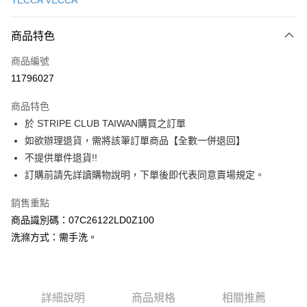
YECCA VECCA
信用卡分期付款
3 期 0 利率 每期
NT$1,763
21家銀行
商品特色
合作金庫商業銀行
第一商業銀行
超商取貨付款
商品編號
華南商業銀行
彰化商業銀行
11796027
LINE Pay
上海商業儲蓄銀行
台北富邦商業銀行
國泰世華商業銀行
兆豐國際商業銀行
商品特色
Apple Pay
臺灣中小企業銀行
台中商業銀行
於 STRIPE CLUB TAIWAN購買之訂單
匯豐（台灣）商業銀行
華泰商業銀行
街口支付
如欲辦理退貨，需將該筆訂單商品【全數一併退回】
聯邦商業銀行
遠東國際商業銀行
元大商業銀行
永豐商業銀行
不提供單件退貨!!
悠遊付
玉山商業銀行
星展（台灣）商業銀行
訂購前請先詳讀購物說明，下單後即代表同意賣場規定。
台新國際商業銀行
中國信託商業銀行
Google Pay
台灣樂天信用卡公司
銷售重點
大哥付你分期
商品識別碼：07C26122LD0Z100
相關說明
洗滌方式：需手洗。
【大哥付你分期使用說明】
AFTEE先享後付
1.本服務由台灣大哥大提供，台灣大哥大用戶可立即使用無須另外申請。
2.付款方式選擇「大哥付你分期」，訂單成立後會自動跳轉到大哥付的交易
相關說明
流程，驗證手機門號後，選擇欲分期的期數、繳款截止日，確認付款後即完
【關於「AFTEE先享後付」】
成交易。
ATM付款
詳細說明
商品規格
相關推薦
AFTEE先享後付是「在收到商品之後才付款」的支付方式。 讓您購物簡單
3.實際核准額度、可分期數及費用金額請依後續交易確認頁面所載為準。