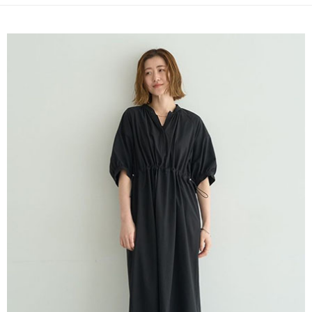
便利好安心！
4.訂單成立30分鐘內，如未前往確認交易或遇審核未通過，訂單將自動取
１．簡單：不需註冊會員、不需綁卡、不需儲值。
運送方式
消。如遇「轉專審核」未通過狀況，表示未達大哥付你分期系統評分，恕無
２．便利：只要手機號碼，簡訊認證，即可結帳。
法說明評估內容。
３．安心：先確認商品／服務後，再付款。
全家取貨付款
【繳款方式說明】
1.分期款項不併入電信帳單，「大哥付你分期」於每月結算日後寄送繳費提
每筆NT$60，滿NT$1,500(含以上)免運費
【「AFTEE先享後付」結帳流程】
醒簡訊。
１．於結帳方式選擇「AFTEE先享後付」後，將跳轉至「AFTEE先享後付」
2.透過簡訊連結打開帳單後，可選擇「超商條碼／台灣大直營門市／銀行轉
全家純取貨
結帳頁面，進行簡訊認證並確認金額後，即可完成結帳。
帳／街口支付／iPASS MONEY」等通路繳費。
２．訂單成立數日內，您將收到繳費通知簡訊。
每筆NT$60，滿NT$1,500(含以上)免運費
３．收到繳費通知簡訊後14天內，點擊此簡訊中的連結，可透過四大超商／
【注意事項】
ATM／網路銀行／等多元方式進行付款，方視為交易完成。
萊爾富取貨付款
1.本服務係由「台灣大哥大股份有限公司」（以下簡稱本公司）所提供，讓
※ 請注意：結帳手續完成當下不需立刻繳費，但若您需要取消訂單，請聯絡
用戶於交易時，得透過本服務購買商品或服務，並由商店將買賣／分期付款
每筆NT$60，滿NT$1,500(含以上)免運費
購買商品的店家。未經商家同意取消之訂單仍視為有效，需透過AFTEE先享
買賣價金債權讓與本公司後，依約使用本公司帳單繳交帳款。
後付繳納相關費用。
2.基於同意付款使用「大哥付你分期」之契約關係目的，商店將以您的個人
萊爾富純取貨
※ 交易是否成功請以「AFTEE先享後付 」之結帳頁面顯示為準，若有關於
資料（包含姓名、電話或地址）提供予台灣大哥大進項蒐集、處理及利用，
是否繳費成功／繳費後需取消欲退款等相關疑問，請聯繫「AFTEE先享後付
每筆NT$60，滿NT$1,500(含以上)免運費
由本公司與您本人進行分期帳單所需資料之確認、核對及更正。
客戶支援中心」
https://netprotections.freshdesk.com/support/home
3.完整用戶服務條款，請詳閱以下連結：
https://oppay.tw/userRule
7-11取貨付款
【注意事項】
１．透過由恩沛科技股份有限公司提供之「AFTEE先享後付」服務完成之交
每筆NT$60，滿NT$1,500(含以上)免運費
易，需依本服務之必要範圍內提供個人資料，並將交易相關給付款項請求債
權轉讓予恩沛科技股份有限公司。
7-11純取貨
２．關於個人資料處理事宜，請瀏覽以下網址：
每筆NT$60，滿NT$1,500(含以上)免運費
https://aftee.tw/terms/#terms3
３．未成年的使用者請事先徵得法定代理人或監護人之同意方可使用