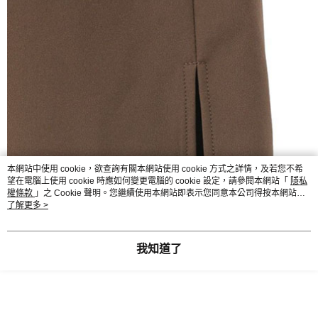
本網站中使用 cookie，欲查詢有關本網站使用 cookie 方式之詳情，及若您不希
望在電腦上使用 cookie 時應如何變更電腦的 cookie 設定，請參閱本網站「
隱私
權條款
」之 Cookie 聲明。您繼續使用本網站即表示您同意本公司得按本網站使
用條款之 Cookie 聲明使用 cookie。
了解更多 >
我知道了