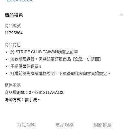
YECCA VECCA
信用卡分期付款
3 期 0 利率 每期
NT$1,383
21家銀行
商品特色
合作金庫商業銀行
第一商業銀行
超商取貨付款
商品編號
華南商業銀行
彰化商業銀行
11795864
LINE Pay
上海商業儲蓄銀行
台北富邦商業銀行
國泰世華商業銀行
兆豐國際商業銀行
商品特色
Apple Pay
臺灣中小企業銀行
台中商業銀行
於 STRIPE CLUB TAIWAN購買之訂單
匯豐（台灣）商業銀行
華泰商業銀行
街口支付
如欲辦理退貨，需將該筆訂單商品【全數一併退回】
聯邦商業銀行
遠東國際商業銀行
元大商業銀行
永豐商業銀行
不提供單件退貨!!
悠遊付
玉山商業銀行
星展（台灣）商業銀行
訂購前請先詳讀購物說明，下單後即代表同意賣場規定。
台新國際商業銀行
中國信託商業銀行
Google Pay
台灣樂天信用卡公司
銷售重點
大哥付你分期
商品識別碼：07H26121LA4A100
相關說明
洗滌方式：需手洗。
【大哥付你分期使用說明】
AFTEE先享後付
1.本服務由台灣大哥大提供，台灣大哥大用戶可立即使用無須另外申請。
2.付款方式選擇「大哥付你分期」，訂單成立後會自動跳轉到大哥付的交易
相關說明
流程，驗證手機門號後，選擇欲分期的期數、繳款截止日，確認付款後即完
【關於「AFTEE先享後付」】
成交易。
ATM付款
詳細說明
商品規格
相關推薦
AFTEE先享後付是「在收到商品之後才付款」的支付方式。 讓您購物簡單
3.實際核准額度、可分期數及費用金額請依後續交易確認頁面所載為準。