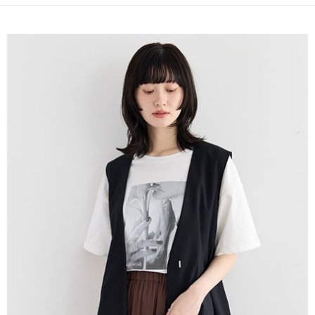
便利好安心！
4.訂單成立30分鐘內，如未前往確認交易或遇審核未通過，訂單將自動取
１．簡單：不需註冊會員、不需綁卡、不需儲值。
運送方式
消。如遇「轉專審核」未通過狀況，表示未達大哥付你分期系統評分，恕無
２．便利：只要手機號碼，簡訊認證，即可結帳。
法說明評估內容。
３．安心：先確認商品／服務後，再付款。
全家取貨付款
【繳款方式說明】
1.分期款項不併入電信帳單，「大哥付你分期」於每月結算日後寄送繳費提
每筆NT$60，滿NT$1,500(含以上)免運費
【「AFTEE先享後付」結帳流程】
醒簡訊。
１．於結帳方式選擇「AFTEE先享後付」後，將跳轉至「AFTEE先享後付」
2.透過簡訊連結打開帳單後，可選擇「超商條碼／台灣大直營門市／銀行轉
全家純取貨
結帳頁面，進行簡訊認證並確認金額後，即可完成結帳。
帳／街口支付／iPASS MONEY」等通路繳費。
２．訂單成立數日內，您將收到繳費通知簡訊。
每筆NT$60，滿NT$1,500(含以上)免運費
３．收到繳費通知簡訊後14天內，點擊此簡訊中的連結，可透過四大超商／
【注意事項】
ATM／網路銀行／等多元方式進行付款，方視為交易完成。
萊爾富取貨付款
1.本服務係由「台灣大哥大股份有限公司」（以下簡稱本公司）所提供，讓
※ 請注意：結帳手續完成當下不需立刻繳費，但若您需要取消訂單，請聯絡
用戶於交易時，得透過本服務購買商品或服務，並由商店將買賣／分期付款
每筆NT$60，滿NT$1,500(含以上)免運費
購買商品的店家。未經商家同意取消之訂單仍視為有效，需透過AFTEE先享
買賣價金債權讓與本公司後，依約使用本公司帳單繳交帳款。
後付繳納相關費用。
2.基於同意付款使用「大哥付你分期」之契約關係目的，商店將以您的個人
萊爾富純取貨
※ 交易是否成功請以「AFTEE先享後付 」之結帳頁面顯示為準，若有關於
資料（包含姓名、電話或地址）提供予台灣大哥大進項蒐集、處理及利用，
是否繳費成功／繳費後需取消欲退款等相關疑問，請聯繫「AFTEE先享後付
每筆NT$60，滿NT$1,500(含以上)免運費
由本公司與您本人進行分期帳單所需資料之確認、核對及更正。
客戶支援中心」
https://netprotections.freshdesk.com/support/home
3.完整用戶服務條款，請詳閱以下連結：
https://oppay.tw/userRule
7-11取貨付款
【注意事項】
１．透過由恩沛科技股份有限公司提供之「AFTEE先享後付」服務完成之交
每筆NT$60，滿NT$1,500(含以上)免運費
易，需依本服務之必要範圍內提供個人資料，並將交易相關給付款項請求債
權轉讓予恩沛科技股份有限公司。
7-11純取貨
２．關於個人資料處理事宜，請瀏覽以下網址：
每筆NT$60，滿NT$1,500(含以上)免運費
https://aftee.tw/terms/#terms3
３．未成年的使用者請事先徵得法定代理人或監護人之同意方可使用