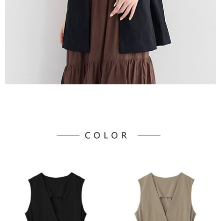
宅配
「AFTEE先享後付」，若未經同意申辦者引起之損失，本公司不負相關責
任。
每筆NT$90，滿NT$1,500(含以上)免運費
４．使用「AFTEE先享後付」時，將依據個別帳號之用戶狀況，依本公司即
時審查核予不同之上限額度；若仍有額度不足之情形，本公司將視審查結果
請求用戶進行身份認證。
５．嚴禁一人註冊多個帳號或使用他人資訊註冊。若發現惡意使用之情形，
恩沛科技股份有限公司將有權停止該用戶之使用額度並採取法律行動。