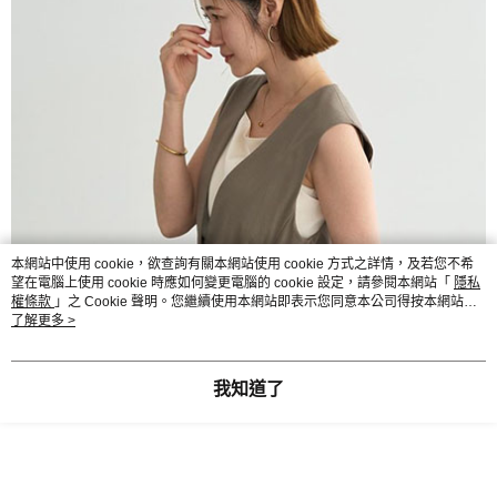
本網站中使用 cookie，欲查詢有關本網站使用 cookie 方式之詳情，及若您不希
望在電腦上使用 cookie 時應如何變更電腦的 cookie 設定，請參閱本網站「
隱私
權條款
」之 Cookie 聲明。您繼續使用本網站即表示您同意本公司得按本網站使
用條款之 Cookie 聲明使用 cookie。
了解更多 >
我知道了