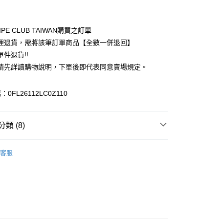
付款
業銀行
彰化商業銀行
業儲蓄銀行
台北富邦商業銀行
華商業銀行
兆豐國際商業銀行
IPE CLUB TAIWAN購買之訂單
小企業銀行
台中商業銀行
理退貨，需將該筆訂單商品【全數一併退回】
台灣）商業銀行
華泰商業銀行
件退貨!!
業銀行
遠東國際商業銀行
請先詳讀購物說明，下單後即代表同意賣場規定。
業銀行
永豐商業銀行
業銀行
星展（台灣）商業銀行
際商業銀行
中國信託商業銀行
y
0FL26112LC0Z110
天信用卡公司
分期
類 (8)
你分期使用說明】
享後付
由台灣大哥大提供，台灣大哥大用戶可立即使用無須另外申請。
Mos2
Natural 自然感
式選擇「大哥付你分期」，訂單成立後會自動跳轉到大哥付的交易
客服
證手機門號後，選擇欲分期的期數、繳款截止日，確認付款後即
FTEE先享後付」】
 褲子
。
先享後付是「在收到商品之後才付款」的支付方式。 讓您購物簡單
准額度、可分期數及費用金額請依後續交易確認頁面所載為準。
心！
IVALS / 新品上市
立30分鐘內，如未前往確認交易或遇審核未通過，訂單將自動取
：不需註冊會員、不需綁卡、不需儲值。
「轉專審核」未通過狀況，表示未達大哥付你分期系統評分，恕
Mos2
PANTS / 褲子
：只要手機號碼，簡訊認證，即可結帳。
評估內容。
：先確認商品／服務後，再付款。
Mos2
ALL ITEMS
式說明】
付款
項不併入電信帳單，「大哥付你分期」於每月結算日後寄送繳費提