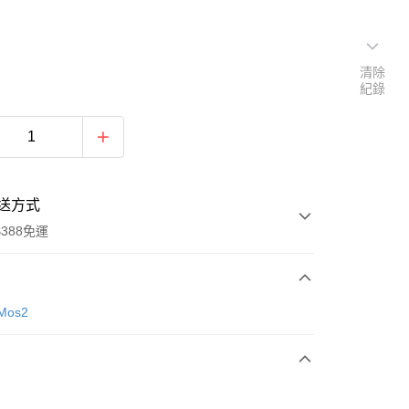
清除
紀錄
送方式
388免運
次付款
Mos2
期付款
0 利率 每期
NT$826
21家銀行
庫商業銀行
第一商業銀行