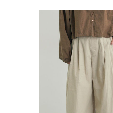
【「AFT
Samansa 
醒簡訊。
每筆NT$6
１．於結帳
2.透過簡
付」結帳
SALE ITE
帳／街口支
全家純取
２．訂單
３．收到繳
SALE ITE
每筆NT$6
【注意事
／ATM／
1.本服務
※ 請注意
萊爾富取
用戶於交
絡購買商品
款買賣價
先享後付
每筆NT$6
2.基於同
※ 交易是
資料（包
是否繳費成
萊爾富純
用，由本
付客戶支
每筆NT$6
3.完整用
【注意事
7-11取貨
１．透過由
交易，需
每筆NT$6
求債權轉
２．關於
7-11純取
https://aft
每筆NT$6
３．未成
「AFTE
宅配
任。
４．使用「
每筆NT$9
即時審查
結果請求