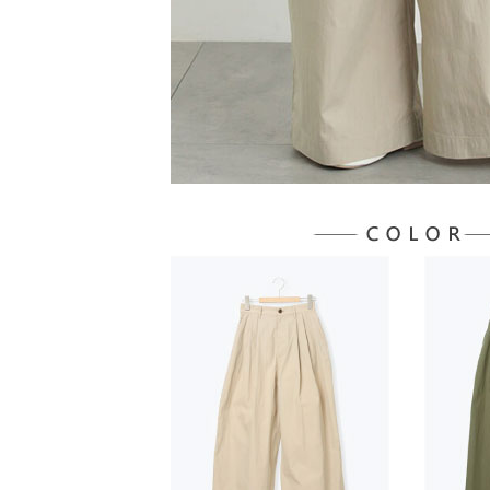
５．嚴禁
形，恩沛
動。