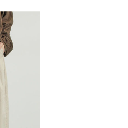
EE先享後付」結帳流程】
Mos2
SS│春夏 新入荷
0，滿NT$388(含以上)免運費
方式選擇「AFTEE先享後付」後，將跳轉至「AFTEE先享後
訊連結打開帳單後，可選擇「超商條碼／台灣大直營門市／銀行轉
頁面，進行簡訊認證並確認金額後，即可完成結帳。
MS
春夏新品 ➯ 5折
付／iPASS MONEY」等通路繳費。
貨
成立數日內，您將收到繳費通知簡訊。
費通知簡訊後14天內，點擊此簡訊中的連結，可透過四大超商
MS
單筆滿$1800抵$200、滿$2800抵$400
0，滿NT$388(含以上)免運費
項】
網路銀行／等多元方式進行付款，方視為交易完成。
係由「台灣大哥大股份有限公司」（以下簡稱本公司）所提供，讓
：結帳手續完成當下不需立刻繳費，但若您需要取消訂單，請聯
貨付款
易時，得透過本服務購買商品或服務，並由商店將買賣／分期付
的店家。未經商家同意取消之訂單仍視為有效，需透過AFTEE
金債權讓與本公司後，依約使用本公司帳單繳交帳款。
繳納相關費用。
0，滿NT$888(含以上)免運費
意付款使用「大哥付你分期」之契約關係目的，商店將以您的個人
否成功請以「AFTEE先享後付 」之結帳頁面顯示為準，若有關於
含姓名、電話或地址）提供予台灣大哥大進項蒐集、處理及利
功／繳費後需取消欲退款等相關疑問，請聯繫「AFTEE先享後
取貨
公司與您本人進行分期帳單所需資料之確認、核對及更正。
援中心」
https://netprotections.freshdesk.com/support/home
0，滿NT$888(含以上)免運費
戶服務條款，請詳閱以下連結：
https://oppay.tw/userRule
項】
付款
恩沛科技股份有限公司提供之「AFTEE先享後付」服務完成之
依本服務之必要範圍內提供個人資料，並將交易相關給付款項請
0，滿NT$888(含以上)免運費
讓予恩沛科技股份有限公司。
個人資料處理事宜，請瀏覽以下網址：
貨
ee.tw/terms/#terms3
0，滿NT$888(含以上)免運費
年的使用者請事先徵得法定代理人或監護人之同意方可使用
E先享後付」，若未經同意申辦者引起之損失，本公司不負相關責
AFTEE先享後付」時，將依據個別帳號之用戶狀況，依本公司
0，滿NT$888(含以上)免運費
核予不同之上限額度；若仍有額度不足之情形，本公司將視審查
用戶進行身份認證。