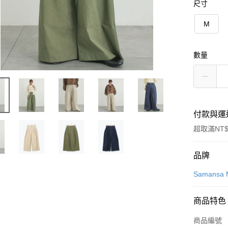
尺寸
M
數量
付款與運
超取滿NT$
付款方式
品牌
信用卡一
Samansa 
信用卡分
商品特色
3 期 
商品編號
合作金