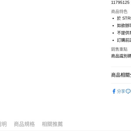
超商取貨
11795125
華南商
LINE Pay
上海商
商品特色
國泰世
於 STR
Apple Pay
臺灣中
如欲辦
匯豐（
街口支付
不提供單
聯邦商
訂購前
元大商
悠遊付
玉山商
銷售重點
台新國
Google Pa
商品識別碼：
台灣樂
大哥付你
相關說明
商品相關分
【大哥付
AFTEE先
1.本服務
Samansa 
2.付款方
相關說明
分享
流程，驗
【關於「A
PANTS /
ATM付款
完成交易
AFTEE
3.實際核
便利好安
NEW ARR
4.訂單成
１．簡單
消。如遇
Samansa 
２．便利
運送方式
無法說明
３．安心
說明
商品規格
相關推薦
Samansa 
【繳款方
全家取貨
1.分期款