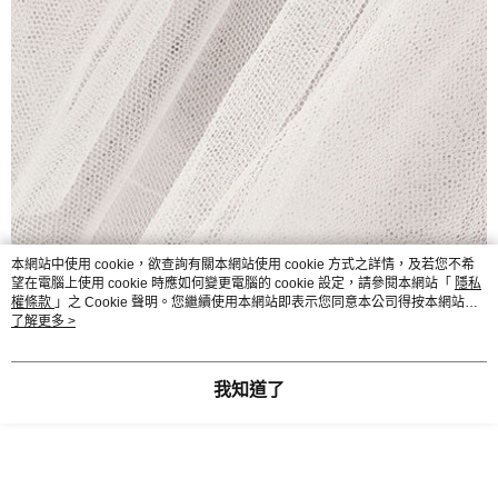
本網站中使用 cookie，欲查詢有關本網站使用 cookie 方式之詳情，及若您不希
望在電腦上使用 cookie 時應如何變更電腦的 cookie 設定，請參閱本網站「
隱私
權條款
」之 Cookie 聲明。您繼續使用本網站即表示您同意本公司得按本網站使
用條款之 Cookie 聲明使用 cookie。
了解更多 >
我知道了