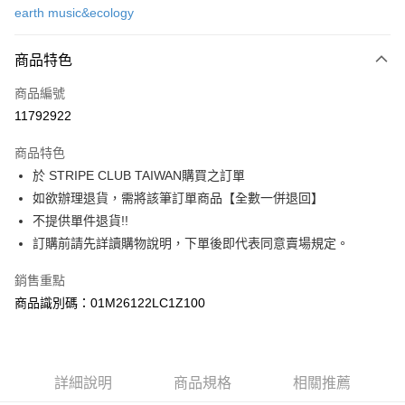
earth music&ecology
信用卡分期付款
3 期 0 利率 每期
NT$763
21家銀行
商品特色
合作金庫商業銀行
第一商業銀行
超商取貨付款
商品編號
華南商業銀行
彰化商業銀行
11792922
LINE Pay
上海商業儲蓄銀行
台北富邦商業銀行
國泰世華商業銀行
兆豐國際商業銀行
商品特色
Apple Pay
臺灣中小企業銀行
台中商業銀行
於 STRIPE CLUB TAIWAN購買之訂單
匯豐（台灣）商業銀行
華泰商業銀行
街口支付
如欲辦理退貨，需將該筆訂單商品【全數一併退回】
聯邦商業銀行
遠東國際商業銀行
元大商業銀行
永豐商業銀行
不提供單件退貨!!
悠遊付
玉山商業銀行
星展（台灣）商業銀行
訂購前請先詳讀購物說明，下單後即代表同意賣場規定。
台新國際商業銀行
中國信託商業銀行
Google Pay
台灣樂天信用卡公司
銷售重點
大哥付你分期
商品識別碼：01M26122LC1Z100
相關說明
【大哥付你分期使用說明】
AFTEE先享後付
1.本服務由台灣大哥大提供，台灣大哥大用戶可立即使用無須另外申請。
2.付款方式選擇「大哥付你分期」，訂單成立後會自動跳轉到大哥付的交易
相關說明
詳細說明
商品規格
相關推薦
流程，驗證手機門號後，選擇欲分期的期數、繳款截止日，確認付款後即完
【關於「AFTEE先享後付」】
成交易。
ATM付款