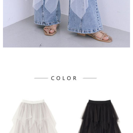
３．未成年的使用者請事先徵得法定代理人或監護人之同意方可使用
宅配
「AFTEE先享後付」，若未經同意申辦者引起之損失，本公司不負相關責
任。
每筆NT$90，滿NT$888(含以上)免運費
４．使用「AFTEE先享後付」時，將依據個別帳號之用戶狀況，依本公司即
時審查核予不同之上限額度；若仍有額度不足之情形，本公司將視審查結果
請求用戶進行身份認證。
５．嚴禁一人註冊多個帳號或使用他人資訊註冊。若發現惡意使用之情形，
恩沛科技股份有限公司將有權停止該用戶之使用額度並採取法律行動。