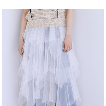
AFTEE先享後付是「在收到商品之後才付款」的支付方式。 讓您購物簡單
3.實際核准額度、可分期數及費用金額請依後續交易確認頁面所載為準。
便利好安心！
4.訂單成立30分鐘內，如未前往確認交易或遇審核未通過，訂單將自動取
１．簡單：不需註冊會員、不需綁卡、不需儲值。
運送方式
消。如遇「轉專審核」未通過狀況，表示未達大哥付你分期系統評分，恕無
２．便利：只要手機號碼，簡訊認證，即可結帳。
法說明評估內容。
３．安心：先確認商品／服務後，再付款。
全家取貨付款
【繳款方式說明】
1.分期款項不併入電信帳單，「大哥付你分期」於每月結算日後寄送繳費提
每筆NT$60，滿NT$388(含以上)免運費
【「AFTEE先享後付」結帳流程】
醒簡訊。
１．於結帳方式選擇「AFTEE先享後付」後，將跳轉至「AFTEE先享後付」
2.透過簡訊連結打開帳單後，可選擇「超商條碼／台灣大直營門市／銀行轉
全家純取貨
結帳頁面，進行簡訊認證並確認金額後，即可完成結帳。
帳／街口支付／iPASS MONEY」等通路繳費。
２．訂單成立數日內，您將收到繳費通知簡訊。
每筆NT$60，滿NT$388(含以上)免運費
３．收到繳費通知簡訊後14天內，點擊此簡訊中的連結，可透過四大超商／
【注意事項】
ATM／網路銀行／等多元方式進行付款，方視為交易完成。
萊爾富取貨付款
1.本服務係由「台灣大哥大股份有限公司」（以下簡稱本公司）所提供，讓
※ 請注意：結帳手續完成當下不需立刻繳費，但若您需要取消訂單，請聯絡
用戶於交易時，得透過本服務購買商品或服務，並由商店將買賣／分期付款
每筆NT$60，滿NT$888(含以上)免運費
購買商品的店家。未經商家同意取消之訂單仍視為有效，需透過AFTEE先享
買賣價金債權讓與本公司後，依約使用本公司帳單繳交帳款。
後付繳納相關費用。
2.基於同意付款使用「大哥付你分期」之契約關係目的，商店將以您的個人
萊爾富純取貨
※ 交易是否成功請以「AFTEE先享後付 」之結帳頁面顯示為準，若有關於
資料（包含姓名、電話或地址）提供予台灣大哥大進項蒐集、處理及利用，
是否繳費成功／繳費後需取消欲退款等相關疑問，請聯繫「AFTEE先享後付
每筆NT$60，滿NT$888(含以上)免運費
由本公司與您本人進行分期帳單所需資料之確認、核對及更正。
客戶支援中心」
https://netprotections.freshdesk.com/support/home
3.完整用戶服務條款，請詳閱以下連結：
https://oppay.tw/userRule
7-11取貨付款
【注意事項】
１．透過由恩沛科技股份有限公司提供之「AFTEE先享後付」服務完成之交
每筆NT$60，滿NT$888(含以上)免運費
易，需依本服務之必要範圍內提供個人資料，並將交易相關給付款項請求債
權轉讓予恩沛科技股份有限公司。
7-11純取貨
２．關於個人資料處理事宜，請瀏覽以下網址：
每筆NT$60，滿NT$888(含以上)免運費
https://aftee.tw/terms/#terms3