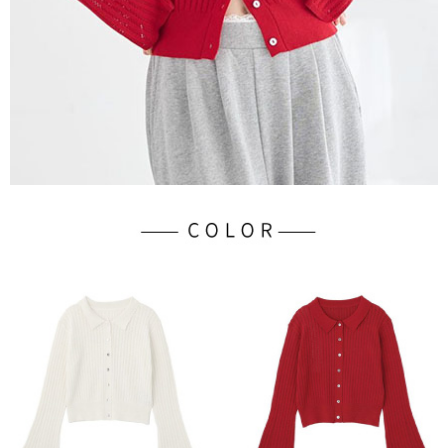
３．未成年的使用者請事先徵得法定代理人或監護人之同意方可使用
宅配
「AFTEE先享後付」，若未經同意申辦者引起之損失，本公司不負相關責
任。
每筆NT$90，滿NT$1,500(含以上)免運費
４．使用「AFTEE先享後付」時，將依據個別帳號之用戶狀況，依本公司即
時審查核予不同之上限額度；若仍有額度不足之情形，本公司將視審查結果
請求用戶進行身份認證。
５．嚴禁一人註冊多個帳號或使用他人資訊註冊。若發現惡意使用之情形，
恩沛科技股份有限公司將有權停止該用戶之使用額度並採取法律行動。