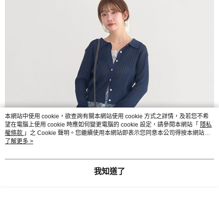
本網站中使用 cookie，欲查詢有關本網站使用 cookie 方式之詳情，及若您不希
望在電腦上使用 cookie 時應如何變更電腦的 cookie 設定，請參閱本網站「
隱私
權條款
」之 Cookie 聲明。您繼續使用本網站即表示您同意本公司得按本網站使
用條款之 Cookie 聲明使用 cookie。
了解更多 >
我知道了