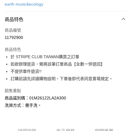
earth music&ecology
信用卡分期付款
3 期 0 利率 每期
NT$623
21家銀行
商品特色
合作金庫商業銀行
第一商業銀行
超商取貨付款
商品編號
華南商業銀行
彰化商業銀行
11792900
LINE Pay
上海商業儲蓄銀行
台北富邦商業銀行
國泰世華商業銀行
兆豐國際商業銀行
商品特色
Apple Pay
臺灣中小企業銀行
台中商業銀行
於 STRIPE CLUB TAIWAN購買之訂單
匯豐（台灣）商業銀行
華泰商業銀行
街口支付
如欲辦理退貨，需將該筆訂單商品【全數一併退回】
聯邦商業銀行
遠東國際商業銀行
元大商業銀行
永豐商業銀行
不提供單件退貨!!
悠遊付
玉山商業銀行
星展（台灣）商業銀行
訂購前請先詳讀購物說明，下單後即代表同意賣場規定。
台新國際商業銀行
中國信託商業銀行
Google Pay
台灣樂天信用卡公司
銷售重點
大哥付你分期
商品識別碼：01M26122LA2A300
相關說明
洗滌方式：需手洗。
【大哥付你分期使用說明】
AFTEE先享後付
1.本服務由台灣大哥大提供，台灣大哥大用戶可立即使用無須另外申請。
2.付款方式選擇「大哥付你分期」，訂單成立後會自動跳轉到大哥付的交易
相關說明
流程，驗證手機門號後，選擇欲分期的期數、繳款截止日，確認付款後即完
【關於「AFTEE先享後付」】
成交易。
ATM付款