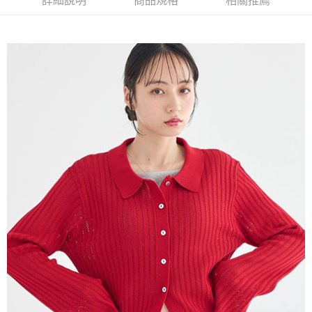
詳細說明
商品規格
相關推薦
AFTEE先享後付是「在收到商品之後才付款」的支付方式。 讓您購物簡單
3.實際核准額度、可分期數及費用金額請依後續交易確認頁面所載為準。
便利好安心！
4.訂單成立30分鐘內，如未前往確認交易或遇審核未通過，訂單將自動取
１．簡單：不需註冊會員、不需綁卡、不需儲值。
運送方式
消。如遇「轉專審核」未通過狀況，表示未達大哥付你分期系統評分，恕無
２．便利：只要手機號碼，簡訊認證，即可結帳。
法說明評估內容。
３．安心：先確認商品／服務後，再付款。
全家取貨付款
【繳款方式說明】
1.分期款項不併入電信帳單，「大哥付你分期」於每月結算日後寄送繳費提
每筆NT$60，滿NT$1,500(含以上)免運費
【「AFTEE先享後付」結帳流程】
醒簡訊。
１．於結帳方式選擇「AFTEE先享後付」後，將跳轉至「AFTEE先享後付」
2.透過簡訊連結打開帳單後，可選擇「超商條碼／台灣大直營門市／銀行轉
全家純取貨
結帳頁面，進行簡訊認證並確認金額後，即可完成結帳。
帳／街口支付／iPASS MONEY」等通路繳費。
２．訂單成立數日內，您將收到繳費通知簡訊。
每筆NT$60，滿NT$1,500(含以上)免運費
３．收到繳費通知簡訊後14天內，點擊此簡訊中的連結，可透過四大超商／
【注意事項】
ATM／網路銀行／等多元方式進行付款，方視為交易完成。
萊爾富取貨付款
1.本服務係由「台灣大哥大股份有限公司」（以下簡稱本公司）所提供，讓
※ 請注意：結帳手續完成當下不需立刻繳費，但若您需要取消訂單，請聯絡
用戶於交易時，得透過本服務購買商品或服務，並由商店將買賣／分期付款
每筆NT$60，滿NT$1,500(含以上)免運費
購買商品的店家。未經商家同意取消之訂單仍視為有效，需透過AFTEE先享
買賣價金債權讓與本公司後，依約使用本公司帳單繳交帳款。
後付繳納相關費用。
2.基於同意付款使用「大哥付你分期」之契約關係目的，商店將以您的個人
萊爾富純取貨
※ 交易是否成功請以「AFTEE先享後付 」之結帳頁面顯示為準，若有關於
資料（包含姓名、電話或地址）提供予台灣大哥大進項蒐集、處理及利用，
是否繳費成功／繳費後需取消欲退款等相關疑問，請聯繫「AFTEE先享後付
每筆NT$60，滿NT$1,500(含以上)免運費
由本公司與您本人進行分期帳單所需資料之確認、核對及更正。
客戶支援中心」
https://netprotections.freshdesk.com/support/home
3.完整用戶服務條款，請詳閱以下連結：
https://oppay.tw/userRule
7-11取貨付款
【注意事項】
１．透過由恩沛科技股份有限公司提供之「AFTEE先享後付」服務完成之交
每筆NT$60，滿NT$1,500(含以上)免運費
易，需依本服務之必要範圍內提供個人資料，並將交易相關給付款項請求債
權轉讓予恩沛科技股份有限公司。
7-11純取貨
２．關於個人資料處理事宜，請瀏覽以下網址：
每筆NT$60，滿NT$1,500(含以上)免運費
https://aftee.tw/terms/#terms3