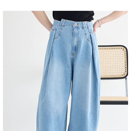
AFTEE先享後付是「在收到商品之後才付款」的支付方式。 讓您購物簡單
3.實際核准額度、可分期數及費用金額請依後續交易確認頁面所載為準。
便利好安心！
4.訂單成立30分鐘內，如未前往確認交易或遇審核未通過，訂單將自動取
１．簡單：不需註冊會員、不需綁卡、不需儲值。
運送方式
消。如遇「轉專審核」未通過狀況，表示未達大哥付你分期系統評分，恕無
２．便利：只要手機號碼，簡訊認證，即可結帳。
法說明評估內容。
３．安心：先確認商品／服務後，再付款。
全家取貨付款
【繳款方式說明】
1.分期款項不併入電信帳單，「大哥付你分期」於每月結算日後寄送繳費提
每筆NT$60，滿NT$388(含以上)免運費
【「AFTEE先享後付」結帳流程】
醒簡訊。
１．於結帳方式選擇「AFTEE先享後付」後，將跳轉至「AFTEE先享後付」
2.透過簡訊連結打開帳單後，可選擇「超商條碼／台灣大直營門市／銀行轉
全家純取貨
結帳頁面，進行簡訊認證並確認金額後，即可完成結帳。
帳／街口支付／iPASS MONEY」等通路繳費。
２．訂單成立數日內，您將收到繳費通知簡訊。
每筆NT$60，滿NT$388(含以上)免運費
３．收到繳費通知簡訊後14天內，點擊此簡訊中的連結，可透過四大超商／
【注意事項】
ATM／網路銀行／等多元方式進行付款，方視為交易完成。
萊爾富取貨付款
1.本服務係由「台灣大哥大股份有限公司」（以下簡稱本公司）所提供，讓
※ 請注意：結帳手續完成當下不需立刻繳費，但若您需要取消訂單，請聯絡
用戶於交易時，得透過本服務購買商品或服務，並由商店將買賣／分期付款
每筆NT$60，滿NT$888(含以上)免運費
購買商品的店家。未經商家同意取消之訂單仍視為有效，需透過AFTEE先享
買賣價金債權讓與本公司後，依約使用本公司帳單繳交帳款。
後付繳納相關費用。
2.基於同意付款使用「大哥付你分期」之契約關係目的，商店將以您的個人
萊爾富純取貨
※ 交易是否成功請以「AFTEE先享後付 」之結帳頁面顯示為準，若有關於
資料（包含姓名、電話或地址）提供予台灣大哥大進項蒐集、處理及利用，
是否繳費成功／繳費後需取消欲退款等相關疑問，請聯繫「AFTEE先享後付
每筆NT$60，滿NT$888(含以上)免運費
由本公司與您本人進行分期帳單所需資料之確認、核對及更正。
客戶支援中心」
https://netprotections.freshdesk.com/support/home
3.完整用戶服務條款，請詳閱以下連結：
https://oppay.tw/userRule
7-11取貨付款
【注意事項】
１．透過由恩沛科技股份有限公司提供之「AFTEE先享後付」服務完成之交
每筆NT$60，滿NT$888(含以上)免運費
易，需依本服務之必要範圍內提供個人資料，並將交易相關給付款項請求債
權轉讓予恩沛科技股份有限公司。
7-11純取貨
２．關於個人資料處理事宜，請瀏覽以下網址：
每筆NT$60，滿NT$888(含以上)免運費
https://aftee.tw/terms/#terms3