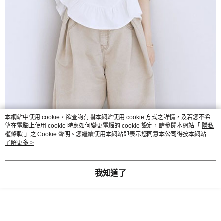
本網站中使用 cookie，欲查詢有關本網站使用 cookie 方式之詳情，及若您不希
望在電腦上使用 cookie 時應如何變更電腦的 cookie 設定，請參閱本網站「
隱私
權條款
」之 Cookie 聲明。您繼續使用本網站即表示您同意本公司得按本網站使
用條款之 Cookie 聲明使用 cookie。
了解更多 >
我知道了