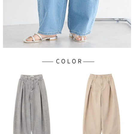
３．未成年的使用者請事先徵得法定代理人或監護人之同意方可使用
宅配
「AFTEE先享後付」，若未經同意申辦者引起之損失，本公司不負相關責
任。
每筆NT$90，滿NT$888(含以上)免運費
４．使用「AFTEE先享後付」時，將依據個別帳號之用戶狀況，依本公司即
時審查核予不同之上限額度；若仍有額度不足之情形，本公司將視審查結果
請求用戶進行身份認證。
５．嚴禁一人註冊多個帳號或使用他人資訊註冊。若發現惡意使用之情形，
恩沛科技股份有限公司將有權停止該用戶之使用額度並採取法律行動。