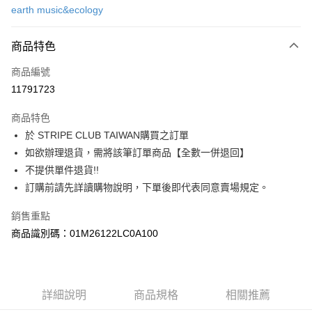
earth music&ecology
信用卡分期付款
3 期 0 利率 每期
NT$900
21家銀行
商品特色
合作金庫商業銀行
第一商業銀行
超商取貨付款
商品編號
華南商業銀行
彰化商業銀行
11791723
LINE Pay
上海商業儲蓄銀行
台北富邦商業銀行
國泰世華商業銀行
兆豐國際商業銀行
商品特色
Apple Pay
臺灣中小企業銀行
台中商業銀行
於 STRIPE CLUB TAIWAN購買之訂單
匯豐（台灣）商業銀行
華泰商業銀行
街口支付
如欲辦理退貨，需將該筆訂單商品【全數一併退回】
聯邦商業銀行
遠東國際商業銀行
元大商業銀行
永豐商業銀行
不提供單件退貨!!
悠遊付
玉山商業銀行
星展（台灣）商業銀行
訂購前請先詳讀購物說明，下單後即代表同意賣場規定。
台新國際商業銀行
中國信託商業銀行
Google Pay
台灣樂天信用卡公司
銷售重點
大哥付你分期
商品識別碼：01M26122LC0A100
相關說明
【大哥付你分期使用說明】
AFTEE先享後付
1.本服務由台灣大哥大提供，台灣大哥大用戶可立即使用無須另外申請。
2.付款方式選擇「大哥付你分期」，訂單成立後會自動跳轉到大哥付的交易
相關說明
詳細說明
商品規格
相關推薦
流程，驗證手機門號後，選擇欲分期的期數、繳款截止日，確認付款後即完
【關於「AFTEE先享後付」】
成交易。
ATM付款