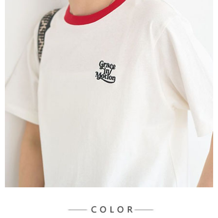
３．未成年的使用者請事先徵得法定代理人或監護人之同意方可使用
宅配
「AFTEE先享後付」，若未經同意申辦者引起之損失，本公司不負相關責
任。
每筆NT$90，滿NT$888(含以上)免運費
４．使用「AFTEE先享後付」時，將依據個別帳號之用戶狀況，依本公司即
時審查核予不同之上限額度；若仍有額度不足之情形，本公司將視審查結果
請求用戶進行身份認證。
５．嚴禁一人註冊多個帳號或使用他人資訊註冊。若發現惡意使用之情形，
恩沛科技股份有限公司將有權停止該用戶之使用額度並採取法律行動。