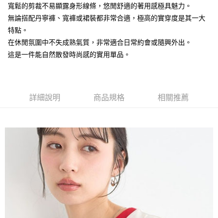
AFTEE先享後付是「在收到商品之後才付款」的支付方式。 讓您購物簡單
寬鬆的剪裁不易顯露身形線條，悠閒舒適的著用感極具魅力。
3.實際核准額度、可分期數及費用金額請依後續交易確認頁面所載為準。
便利好安心！
4.訂單成立30分鐘內，如未前往確認交易或遇審核未通過，訂單將自動取
無論搭配丹寧褲、寬褲或裙裝都非常合適，極高的實穿度是其一大
１．簡單：不需註冊會員、不需綁卡、不需儲值。
運送方式
消。如遇「轉專審核」未通過狀況，表示未達大哥付你分期系統評分，恕無
２．便利：只要手機號碼，簡訊認證，即可結帳。
特點。
法說明評估內容。
３．安心：先確認商品／服務後，再付款。
全家取貨付款
【繳款方式說明】
在休閒氛圍中不失成熟氣質，非常適合日常約會或隨興外出。
1.分期款項不併入電信帳單，「大哥付你分期」於每月結算日後寄送繳費提
每筆NT$60，滿NT$388(含以上)免運費
【「AFTEE先享後付」結帳流程】
這是一件能自然散發時尚感的實用單品。
醒簡訊。
１．於結帳方式選擇「AFTEE先享後付」後，將跳轉至「AFTEE先享後付」
2.透過簡訊連結打開帳單後，可選擇「超商條碼／台灣大直營門市／銀行轉
全家純取貨
結帳頁面，進行簡訊認證並確認金額後，即可完成結帳。
帳／街口支付／iPASS MONEY」等通路繳費。
２．訂單成立數日內，您將收到繳費通知簡訊。
每筆NT$60，滿NT$388(含以上)免運費
３．收到繳費通知簡訊後14天內，點擊此簡訊中的連結，可透過四大超商／
【注意事項】
ATM／網路銀行／等多元方式進行付款，方視為交易完成。
詳細說明
商品規格
相關推薦
萊爾富取貨付款
1.本服務係由「台灣大哥大股份有限公司」（以下簡稱本公司）所提供，讓
※ 請注意：結帳手續完成當下不需立刻繳費，但若您需要取消訂單，請聯絡
用戶於交易時，得透過本服務購買商品或服務，並由商店將買賣／分期付款
每筆NT$60，滿NT$888(含以上)免運費
購買商品的店家。未經商家同意取消之訂單仍視為有效，需透過AFTEE先享
買賣價金債權讓與本公司後，依約使用本公司帳單繳交帳款。
後付繳納相關費用。
2.基於同意付款使用「大哥付你分期」之契約關係目的，商店將以您的個人
萊爾富純取貨
※ 交易是否成功請以「AFTEE先享後付 」之結帳頁面顯示為準，若有關於
資料（包含姓名、電話或地址）提供予台灣大哥大進項蒐集、處理及利用，
是否繳費成功／繳費後需取消欲退款等相關疑問，請聯繫「AFTEE先享後付
每筆NT$60，滿NT$888(含以上)免運費
由本公司與您本人進行分期帳單所需資料之確認、核對及更正。
客戶支援中心」
https://netprotections.freshdesk.com/support/home
3.完整用戶服務條款，請詳閱以下連結：
https://oppay.tw/userRule
7-11取貨付款
【注意事項】
１．透過由恩沛科技股份有限公司提供之「AFTEE先享後付」服務完成之交
每筆NT$60，滿NT$888(含以上)免運費
易，需依本服務之必要範圍內提供個人資料，並將交易相關給付款項請求債
權轉讓予恩沛科技股份有限公司。
7-11純取貨
２．關於個人資料處理事宜，請瀏覽以下網址：
每筆NT$60，滿NT$888(含以上)免運費
https://aftee.tw/terms/#terms3