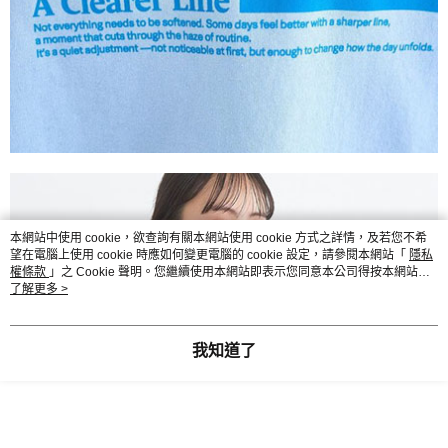
本網站中使用 cookie，欲查詢有關本網站使用 cookie 方式之詳情，及若您不希
望在電腦上使用 cookie 時應如何變更電腦的 cookie 設定，請參閱本網站「
隱私
權條款
」之 Cookie 聲明。您繼續使用本網站即表示您同意本公司得按本網站使
用條款之 Cookie 聲明使用 cookie。
了解更多 >
我知道了