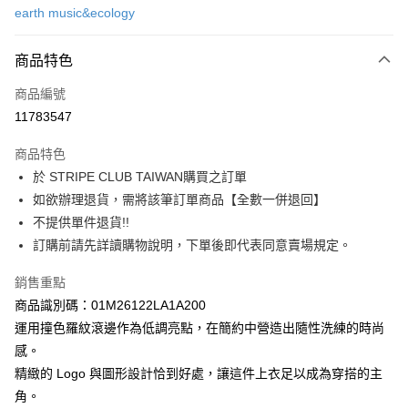
earth music&ecology
信用卡分期付款
3 期 0 利率 每期
NT$416
21家銀行
商品特色
合作金庫商業銀行
第一商業銀行
超商取貨付款
商品編號
華南商業銀行
彰化商業銀行
11783547
LINE Pay
上海商業儲蓄銀行
台北富邦商業銀行
國泰世華商業銀行
兆豐國際商業銀行
商品特色
Apple Pay
臺灣中小企業銀行
台中商業銀行
於 STRIPE CLUB TAIWAN購買之訂單
匯豐（台灣）商業銀行
華泰商業銀行
街口支付
如欲辦理退貨，需將該筆訂單商品【全數一併退回】
聯邦商業銀行
遠東國際商業銀行
元大商業銀行
永豐商業銀行
不提供單件退貨!!
悠遊付
玉山商業銀行
星展（台灣）商業銀行
訂購前請先詳讀購物說明，下單後即代表同意賣場規定。
台新國際商業銀行
中國信託商業銀行
Google Pay
台灣樂天信用卡公司
銷售重點
大哥付你分期
商品識別碼：01M26122LA1A200
相關說明
運用撞色羅紋滾邊作為低調亮點，在簡約中營造出隨性洗練的時尚
【大哥付你分期使用說明】
AFTEE先享後付
感。
1.本服務由台灣大哥大提供，台灣大哥大用戶可立即使用無須另外申請。
2.付款方式選擇「大哥付你分期」，訂單成立後會自動跳轉到大哥付的交易
相關說明
精緻的 Logo 與圖形設計恰到好處，讓這件上衣足以成為穿搭的主
流程，驗證手機門號後，選擇欲分期的期數、繳款截止日，確認付款後即完
【關於「AFTEE先享後付」】
角。
成交易。
ATM付款