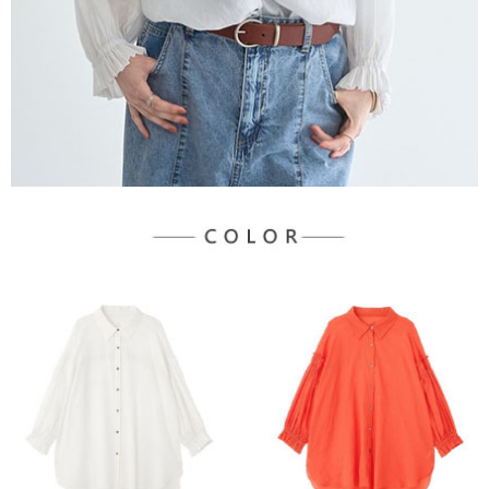
宅配
「AFTEE先享後付」，若未經同意申辦者引起之損失，本公司不負相關責
任。
每筆NT$90，滿NT$888(含以上)免運費
４．使用「AFTEE先享後付」時，將依據個別帳號之用戶狀況，依本公司即
時審查核予不同之上限額度；若仍有額度不足之情形，本公司將視審查結果
請求用戶進行身份認證。
５．嚴禁一人註冊多個帳號或使用他人資訊註冊。若發現惡意使用之情形，
恩沛科技股份有限公司將有權停止該用戶之使用額度並採取法律行動。