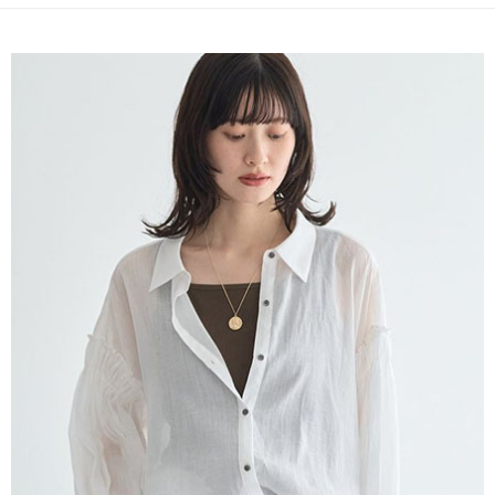
便利好安心！
4.訂單成立30分鐘內，如未前往確認交易或遇審核未通過，訂單將自動取
１．簡單：不需註冊會員、不需綁卡、不需儲值。
運送方式
消。如遇「轉專審核」未通過狀況，表示未達大哥付你分期系統評分，恕無
２．便利：只要手機號碼，簡訊認證，即可結帳。
法說明評估內容。
３．安心：先確認商品／服務後，再付款。
全家取貨付款
【繳款方式說明】
1.分期款項不併入電信帳單，「大哥付你分期」於每月結算日後寄送繳費提
每筆NT$60，滿NT$388(含以上)免運費
【「AFTEE先享後付」結帳流程】
醒簡訊。
１．於結帳方式選擇「AFTEE先享後付」後，將跳轉至「AFTEE先享後付」
2.透過簡訊連結打開帳單後，可選擇「超商條碼／台灣大直營門市／銀行轉
全家純取貨
結帳頁面，進行簡訊認證並確認金額後，即可完成結帳。
帳／街口支付／iPASS MONEY」等通路繳費。
２．訂單成立數日內，您將收到繳費通知簡訊。
每筆NT$60，滿NT$388(含以上)免運費
３．收到繳費通知簡訊後14天內，點擊此簡訊中的連結，可透過四大超商／
【注意事項】
ATM／網路銀行／等多元方式進行付款，方視為交易完成。
萊爾富取貨付款
1.本服務係由「台灣大哥大股份有限公司」（以下簡稱本公司）所提供，讓
※ 請注意：結帳手續完成當下不需立刻繳費，但若您需要取消訂單，請聯絡
用戶於交易時，得透過本服務購買商品或服務，並由商店將買賣／分期付款
每筆NT$60，滿NT$888(含以上)免運費
購買商品的店家。未經商家同意取消之訂單仍視為有效，需透過AFTEE先享
買賣價金債權讓與本公司後，依約使用本公司帳單繳交帳款。
後付繳納相關費用。
2.基於同意付款使用「大哥付你分期」之契約關係目的，商店將以您的個人
萊爾富純取貨
※ 交易是否成功請以「AFTEE先享後付 」之結帳頁面顯示為準，若有關於
資料（包含姓名、電話或地址）提供予台灣大哥大進項蒐集、處理及利用，
是否繳費成功／繳費後需取消欲退款等相關疑問，請聯繫「AFTEE先享後付
每筆NT$60，滿NT$888(含以上)免運費
由本公司與您本人進行分期帳單所需資料之確認、核對及更正。
客戶支援中心」
https://netprotections.freshdesk.com/support/home
3.完整用戶服務條款，請詳閱以下連結：
https://oppay.tw/userRule
7-11取貨付款
【注意事項】
１．透過由恩沛科技股份有限公司提供之「AFTEE先享後付」服務完成之交
每筆NT$60，滿NT$888(含以上)免運費
易，需依本服務之必要範圍內提供個人資料，並將交易相關給付款項請求債
權轉讓予恩沛科技股份有限公司。
7-11純取貨
２．關於個人資料處理事宜，請瀏覽以下網址：
每筆NT$60，滿NT$888(含以上)免運費
https://aftee.tw/terms/#terms3
３．未成年的使用者請事先徵得法定代理人或監護人之同意方可使用