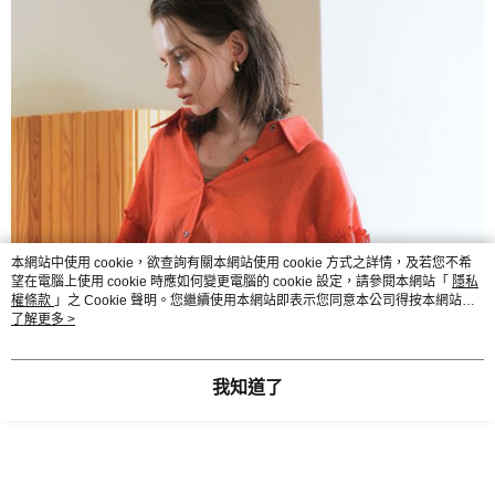
本網站中使用 cookie，欲查詢有關本網站使用 cookie 方式之詳情，及若您不希
望在電腦上使用 cookie 時應如何變更電腦的 cookie 設定，請參閱本網站「
隱私
權條款
」之 Cookie 聲明。您繼續使用本網站即表示您同意本公司得按本網站使
用條款之 Cookie 聲明使用 cookie。
了解更多 >
我知道了