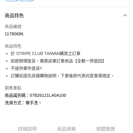
YECCA VECCA
信用卡分期付款
3 期 0 利率 每期
NT$1,636
21家銀行
商品特色
合作金庫商業銀行
第一商業銀行
超商取貨付款
商品編號
華南商業銀行
彰化商業銀行
11780686
LINE Pay
上海商業儲蓄銀行
台北富邦商業銀行
國泰世華商業銀行
兆豐國際商業銀行
商品特色
Apple Pay
臺灣中小企業銀行
台中商業銀行
於 STRIPE CLUB TAIWAN購買之訂單
匯豐（台灣）商業銀行
華泰商業銀行
街口支付
如欲辦理退貨，需將該筆訂單商品【全數一併退回】
聯邦商業銀行
遠東國際商業銀行
元大商業銀行
永豐商業銀行
不提供單件退貨!!
悠遊付
玉山商業銀行
星展（台灣）商業銀行
訂購前請先詳讀購物說明，下單後即代表同意賣場規定。
台新國際商業銀行
中國信託商業銀行
Google Pay
台灣樂天信用卡公司
銷售重點
大哥付你分期
商品識別碼：07B26121LA0A100
相關說明
洗滌方式：需手洗。
【大哥付你分期使用說明】
AFTEE先享後付
1.本服務由台灣大哥大提供，台灣大哥大用戶可立即使用無須另外申請。
2.付款方式選擇「大哥付你分期」，訂單成立後會自動跳轉到大哥付的交易
相關說明
流程，驗證手機門號後，選擇欲分期的期數、繳款截止日，確認付款後即完
【關於「AFTEE先享後付」】
成交易。
ATM付款
詳細說明
商品規格
相關推薦
AFTEE先享後付是「在收到商品之後才付款」的支付方式。 讓您購物簡單
3.實際核准額度、可分期數及費用金額請依後續交易確認頁面所載為準。