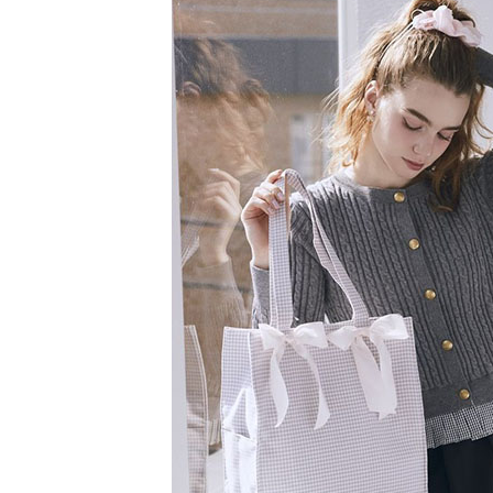
【注意事
／ATM／
1.本服務
※ 請注意
萊爾富取
用戶於交
絡購買商品
款買賣價
先享後付
每筆NT$6
2.基於同
※ 交易是
資料（包
是否繳費成
萊爾富純
用，由本
付客戶支
每筆NT$6
3.完整用
【注意事
7-11取貨
１．透過由
交易，需
每筆NT$6
求債權轉
２．關於
7-11純取
https://aft
每筆NT$6
３．未成
「AFTE
宅配
任。
４．使用「
每筆NT$9
即時審查
結果請求
５．嚴禁
形，恩沛
動。