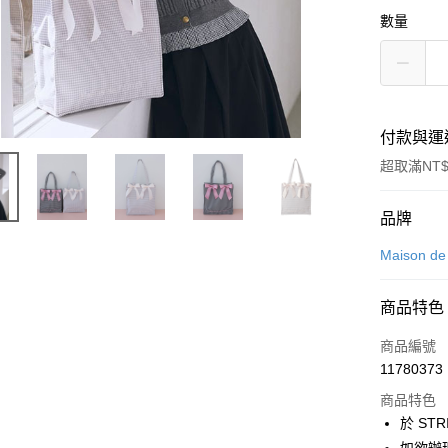
數量
付款與運
超取滿NT$
付款方式
品牌
信用卡一
Maison d
信用卡分
商品特色
3 期 
商品編號
合作金
超商取貨
11780373
華南商
LINE Pay
上海商
商品特色
國泰世
於 STR
Apple Pay
臺灣中