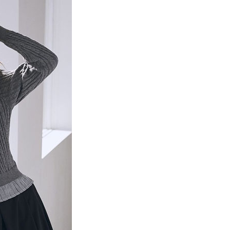
項】
網路銀行／等多元方式進行付款，方視為交易完成。
係由「台灣大哥大股份有限公司」（以下簡稱本公司）所提供，讓
：結帳手續完成當下不需立刻繳費，但若您需要取消訂單，請聯
貨付款
易時，得透過本服務購買商品或服務，並由商店將買賣／分期付
的店家。未經商家同意取消之訂單仍視為有效，需透過AFTEE
金債權讓與本公司後，依約使用本公司帳單繳交帳款。
繳納相關費用。
0，滿NT$1,500(含以上)免運費
意付款使用「大哥付你分期」之契約關係目的，商店將以您的個人
否成功請以「AFTEE先享後付 」之結帳頁面顯示為準，若有關於
含姓名、電話或地址）提供予台灣大哥大進項蒐集、處理及利
功／繳費後需取消欲退款等相關疑問，請聯繫「AFTEE先享後
取貨
公司與您本人進行分期帳單所需資料之確認、核對及更正。
援中心」
https://netprotections.freshdesk.com/support/home
0，滿NT$1,500(含以上)免運費
戶服務條款，請詳閱以下連結：
https://oppay.tw/userRule
項】
付款
恩沛科技股份有限公司提供之「AFTEE先享後付」服務完成之
依本服務之必要範圍內提供個人資料，並將交易相關給付款項請
0，滿NT$1,500(含以上)免運費
讓予恩沛科技股份有限公司。
個人資料處理事宜，請瀏覽以下網址：
貨
ee.tw/terms/#terms3
0，滿NT$1,500(含以上)免運費
年的使用者請事先徵得法定代理人或監護人之同意方可使用
E先享後付」，若未經同意申辦者引起之損失，本公司不負相關責
AFTEE先享後付」時，將依據個別帳號之用戶狀況，依本公司
0，滿NT$1,500(含以上)免運費
核予不同之上限額度；若仍有額度不足之情形，本公司將視審查
用戶進行身份認證。
一人註冊多個帳號或使用他人資訊註冊。若發現惡意使用之情
科技股份有限公司將有權停止該用戶之使用額度並採取法律行