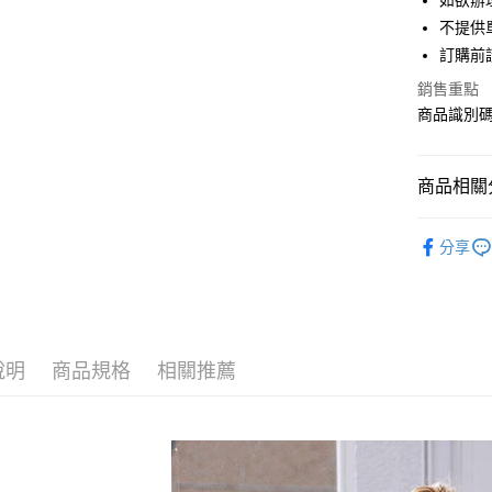
如欲辦
匯豐（
街口支付
不提供單
聯邦商
訂購前
元大商
悠遊付
玉山商
銷售重點
台新國
Google Pa
商品識別碼：
台灣樂
大哥付你
相關說明
商品相關分
【大哥付
AFTEE先
1.本服務
Maison d
2.付款方
相關說明
分享
流程，驗
【關於「A
BAG / 包
ATM付款
完成交易
AFTEE
3.實際核
便利好安
NEW ARR
4.訂單成
１．簡單
消。如遇
Maison d
２．便利
運送方式
無法說明
３．安心
說明
商品規格
相關推薦
SALE ITE
【繳款方
全家取貨
1.分期款
【「AFT
Maison d
醒簡訊。
每筆NT$6
１．於結帳
2.透過簡
付」結帳
帳／街口支
全家純取
２．訂單
３．收到繳
每筆NT$6