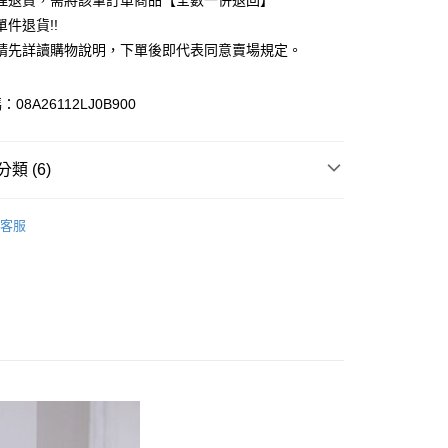
理退貨，需將該筆訂單商品【全數一併退回】
台灣）商業銀行
華泰商業銀行
件退貨!!
業銀行
遠東國際商業銀行
請先詳讀購物說明，下單後即代表同意賣場規定。
業銀行
永豐商業銀行
業銀行
星展（台灣）商業銀行
際商業銀行
中國信託商業銀行
y
08A26112LJ0B900
天信用卡公司
分期
類 (6)
你分期使用說明】
享後付
由台灣大哥大提供，台灣大哥大用戶可立即使用無須另外申請。
e FLEUR
BAG / 包包
式選擇「大哥付你分期」，訂單成立後會自動跳轉到大哥付的交易
客服
證手機門號後，選擇欲分期的期數、繳款截止日，確認付款後即
FTEE先享後付」】
包
。
先享後付是「在收到商品之後才付款」的支付方式。 讓您購物簡單
准額度、可分期數及費用金額請依後續交易確認頁面所載為準。
心！
IVALS / 新品上市
立30分鐘內，如未前往確認交易或遇審核未通過，訂單將自動取
：不需註冊會員、不需綁卡、不需儲值。
「轉專審核」未通過狀況，表示未達大哥付你分期系統評分，恕
e FLEUR
ALL ITEMS
：只要手機號碼，簡訊認證，即可結帳。
評估內容。
：先確認商品／服務後，再付款。
MS
春夏新品 ➯ 8折
式說明】
付款
項不併入電信帳單，「大哥付你分期」於每月結算日後寄送繳費提
EE先享後付」結帳流程】
e FLEUR
SS│春夏 新入荷
0，滿NT$1,500(含以上)免運費
方式選擇「AFTEE先享後付」後，將跳轉至「AFTEE先享後
訊連結打開帳單後，可選擇「超商條碼／台灣大直營門市／銀行轉
頁面，進行簡訊認證並確認金額後，即可完成結帳。
付／iPASS MONEY」等通路繳費。
貨
成立數日內，您將收到繳費通知簡訊。
費通知簡訊後14天內，點擊此簡訊中的連結，可透過四大超商
0，滿NT$1,500(含以上)免運費