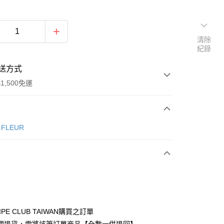
清除
紀錄
送方式
1,500免運
次付款
e FLEUR
期付款
0 利率 每期
NT$870
21家銀行
庫商業銀行
第一商業銀行
付款
業銀行
彰化商業銀行
業儲蓄銀行
台北富邦商業銀行
華商業銀行
兆豐國際商業銀行
IPE CLUB TAIWAN購買之訂單
小企業銀行
台中商業銀行