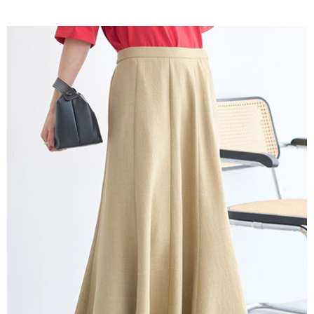
AFTEE先享後付是「在收到商品之後才付款」的支付方式。 讓您購物簡單
3.實際核准額度、可分期數及費用金額請依後續交易確認頁面所載為準。
便利好安心！
4.訂單成立30分鐘內，如未前往確認交易或遇審核未通過，訂單將自動取
１．簡單：不需註冊會員、不需綁卡、不需儲值。
運送方式
消。如遇「轉專審核」未通過狀況，表示未達大哥付你分期系統評分，恕無
２．便利：只要手機號碼，簡訊認證，即可結帳。
法說明評估內容。
３．安心：先確認商品／服務後，再付款。
全家取貨付款
【繳款方式說明】
1.分期款項不併入電信帳單，「大哥付你分期」於每月結算日後寄送繳費提
每筆NT$60，滿NT$1,500(含以上)免運費
【「AFTEE先享後付」結帳流程】
醒簡訊。
１．於結帳方式選擇「AFTEE先享後付」後，將跳轉至「AFTEE先享後付」
2.透過簡訊連結打開帳單後，可選擇「超商條碼／台灣大直營門市／銀行轉
全家純取貨
結帳頁面，進行簡訊認證並確認金額後，即可完成結帳。
帳／街口支付／iPASS MONEY」等通路繳費。
２．訂單成立數日內，您將收到繳費通知簡訊。
每筆NT$60，滿NT$1,500(含以上)免運費
３．收到繳費通知簡訊後14天內，點擊此簡訊中的連結，可透過四大超商／
【注意事項】
ATM／網路銀行／等多元方式進行付款，方視為交易完成。
萊爾富取貨付款
1.本服務係由「台灣大哥大股份有限公司」（以下簡稱本公司）所提供，讓
※ 請注意：結帳手續完成當下不需立刻繳費，但若您需要取消訂單，請聯絡
用戶於交易時，得透過本服務購買商品或服務，並由商店將買賣／分期付款
每筆NT$60，滿NT$1,500(含以上)免運費
購買商品的店家。未經商家同意取消之訂單仍視為有效，需透過AFTEE先享
買賣價金債權讓與本公司後，依約使用本公司帳單繳交帳款。
後付繳納相關費用。
2.基於同意付款使用「大哥付你分期」之契約關係目的，商店將以您的個人
萊爾富純取貨
※ 交易是否成功請以「AFTEE先享後付 」之結帳頁面顯示為準，若有關於
資料（包含姓名、電話或地址）提供予台灣大哥大進項蒐集、處理及利用，
是否繳費成功／繳費後需取消欲退款等相關疑問，請聯繫「AFTEE先享後付
每筆NT$60，滿NT$1,500(含以上)免運費
由本公司與您本人進行分期帳單所需資料之確認、核對及更正。
客戶支援中心」
https://netprotections.freshdesk.com/support/home
3.完整用戶服務條款，請詳閱以下連結：
https://oppay.tw/userRule
7-11取貨付款
【注意事項】
１．透過由恩沛科技股份有限公司提供之「AFTEE先享後付」服務完成之交
每筆NT$60，滿NT$1,500(含以上)免運費
易，需依本服務之必要範圍內提供個人資料，並將交易相關給付款項請求債
權轉讓予恩沛科技股份有限公司。
7-11純取貨
２．關於個人資料處理事宜，請瀏覽以下網址：
每筆NT$60，滿NT$1,500(含以上)免運費
https://aftee.tw/terms/#terms3