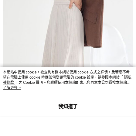
本網站中使用 cookie，欲查詢有關本網站使用 cookie 方式之詳情，及若您不希
望在電腦上使用 cookie 時應如何變更電腦的 cookie 設定，請參閱本網站「
隱私
權條款
」之 Cookie 聲明。您繼續使用本網站即表示您同意本公司得按本網站使
用條款之 Cookie 聲明使用 cookie。
了解更多 >
我知道了