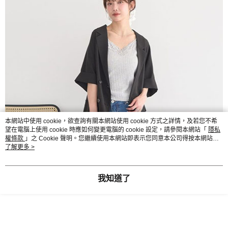
本網站中使用 cookie，欲查詢有關本網站使用 cookie 方式之詳情，及若您不希
望在電腦上使用 cookie 時應如何變更電腦的 cookie 設定，請參閱本網站「
隱私
權條款
」之 Cookie 聲明。您繼續使用本網站即表示您同意本公司得按本網站使
用條款之 Cookie 聲明使用 cookie。
了解更多 >
我知道了