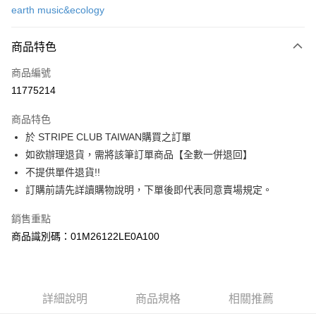
earth music&ecology
信用卡分期付款
3 期 0 利率 每期
NT$900
21家銀行
商品特色
合作金庫商業銀行
第一商業銀行
超商取貨付款
商品編號
華南商業銀行
彰化商業銀行
11775214
LINE Pay
上海商業儲蓄銀行
台北富邦商業銀行
國泰世華商業銀行
兆豐國際商業銀行
商品特色
Apple Pay
臺灣中小企業銀行
台中商業銀行
於 STRIPE CLUB TAIWAN購買之訂單
匯豐（台灣）商業銀行
華泰商業銀行
街口支付
如欲辦理退貨，需將該筆訂單商品【全數一併退回】
聯邦商業銀行
遠東國際商業銀行
元大商業銀行
永豐商業銀行
不提供單件退貨!!
悠遊付
玉山商業銀行
星展（台灣）商業銀行
訂購前請先詳讀購物說明，下單後即代表同意賣場規定。
台新國際商業銀行
中國信託商業銀行
Google Pay
台灣樂天信用卡公司
銷售重點
大哥付你分期
商品識別碼：01M26122LE0A100
相關說明
【大哥付你分期使用說明】
AFTEE先享後付
1.本服務由台灣大哥大提供，台灣大哥大用戶可立即使用無須另外申請。
2.付款方式選擇「大哥付你分期」，訂單成立後會自動跳轉到大哥付的交易
相關說明
詳細說明
商品規格
相關推薦
流程，驗證手機門號後，選擇欲分期的期數、繳款截止日，確認付款後即完
【關於「AFTEE先享後付」】
成交易。
ATM付款