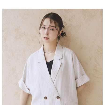
AFTEE先享後付是「在收到商品之後才付款」的支付方式。 讓您購物簡單
3.實際核准額度、可分期數及費用金額請依後續交易確認頁面所載為準。
便利好安心！
4.訂單成立30分鐘內，如未前往確認交易或遇審核未通過，訂單將自動取
１．簡單：不需註冊會員、不需綁卡、不需儲值。
運送方式
消。如遇「轉專審核」未通過狀況，表示未達大哥付你分期系統評分，恕無
２．便利：只要手機號碼，簡訊認證，即可結帳。
法說明評估內容。
３．安心：先確認商品／服務後，再付款。
全家取貨付款
【繳款方式說明】
1.分期款項不併入電信帳單，「大哥付你分期」於每月結算日後寄送繳費提
每筆NT$60，滿NT$1,500(含以上)免運費
【「AFTEE先享後付」結帳流程】
醒簡訊。
１．於結帳方式選擇「AFTEE先享後付」後，將跳轉至「AFTEE先享後付」
2.透過簡訊連結打開帳單後，可選擇「超商條碼／台灣大直營門市／銀行轉
全家純取貨
結帳頁面，進行簡訊認證並確認金額後，即可完成結帳。
帳／街口支付／iPASS MONEY」等通路繳費。
２．訂單成立數日內，您將收到繳費通知簡訊。
每筆NT$60，滿NT$1,500(含以上)免運費
３．收到繳費通知簡訊後14天內，點擊此簡訊中的連結，可透過四大超商／
【注意事項】
ATM／網路銀行／等多元方式進行付款，方視為交易完成。
萊爾富取貨付款
1.本服務係由「台灣大哥大股份有限公司」（以下簡稱本公司）所提供，讓
※ 請注意：結帳手續完成當下不需立刻繳費，但若您需要取消訂單，請聯絡
用戶於交易時，得透過本服務購買商品或服務，並由商店將買賣／分期付款
每筆NT$60，滿NT$1,500(含以上)免運費
購買商品的店家。未經商家同意取消之訂單仍視為有效，需透過AFTEE先享
買賣價金債權讓與本公司後，依約使用本公司帳單繳交帳款。
後付繳納相關費用。
2.基於同意付款使用「大哥付你分期」之契約關係目的，商店將以您的個人
萊爾富純取貨
※ 交易是否成功請以「AFTEE先享後付 」之結帳頁面顯示為準，若有關於
資料（包含姓名、電話或地址）提供予台灣大哥大進項蒐集、處理及利用，
是否繳費成功／繳費後需取消欲退款等相關疑問，請聯繫「AFTEE先享後付
每筆NT$60，滿NT$1,500(含以上)免運費
由本公司與您本人進行分期帳單所需資料之確認、核對及更正。
客戶支援中心」
https://netprotections.freshdesk.com/support/home
3.完整用戶服務條款，請詳閱以下連結：
https://oppay.tw/userRule
7-11取貨付款
【注意事項】
１．透過由恩沛科技股份有限公司提供之「AFTEE先享後付」服務完成之交
每筆NT$60，滿NT$1,500(含以上)免運費
易，需依本服務之必要範圍內提供個人資料，並將交易相關給付款項請求債
權轉讓予恩沛科技股份有限公司。
7-11純取貨
２．關於個人資料處理事宜，請瀏覽以下網址：
每筆NT$60，滿NT$1,500(含以上)免運費
https://aftee.tw/terms/#terms3