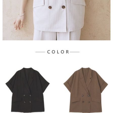
３．未成年的使用者請事先徵得法定代理人或監護人之同意方可使用
宅配
「AFTEE先享後付」，若未經同意申辦者引起之損失，本公司不負相關責
任。
每筆NT$90，滿NT$1,500(含以上)免運費
４．使用「AFTEE先享後付」時，將依據個別帳號之用戶狀況，依本公司即
時審查核予不同之上限額度；若仍有額度不足之情形，本公司將視審查結果
請求用戶進行身份認證。
５．嚴禁一人註冊多個帳號或使用他人資訊註冊。若發現惡意使用之情形，
恩沛科技股份有限公司將有權停止該用戶之使用額度並採取法律行動。