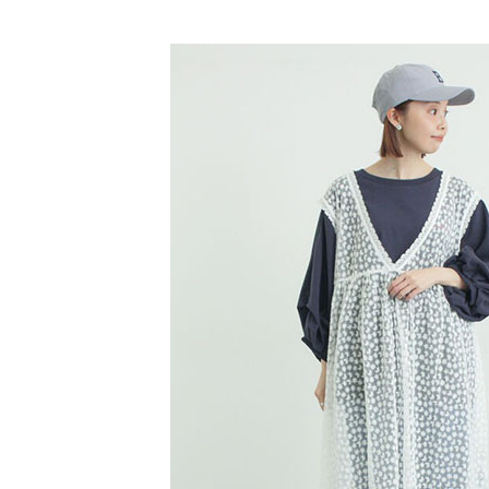
【「AFT
Samansa 
醒簡訊。
每筆NT$6
１．於結帳
2.透過簡
付」結帳
SALE ITE
帳／街口支
全家純取
２．訂單
３．收到繳
SALE ITE
每筆NT$6
【注意事
／ATM／
1.本服務
※ 請注意
萊爾富取
用戶於交
絡購買商品
款買賣價
先享後付
每筆NT$6
2.基於同
※ 交易是
資料（包
是否繳費成
萊爾富純
用，由本
付客戶支
每筆NT$6
3.完整用
【注意事
7-11取貨
１．透過由
交易，需
每筆NT$6
求債權轉
２．關於
7-11純取
https://aft
每筆NT$6
３．未成
「AFTE
宅配
任。
４．使用「
每筆NT$9
即時審查
結果請求