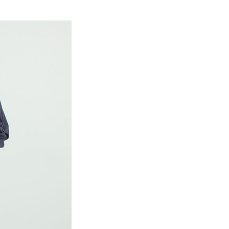
EE先享後付」結帳流程】
Mos2
SS│春夏 新入荷
0，滿NT$388(含以上)免運費
方式選擇「AFTEE先享後付」後，將跳轉至「AFTEE先享後
訊連結打開帳單後，可選擇「超商條碼／台灣大直營門市／銀行轉
頁面，進行簡訊認證並確認金額後，即可完成結帳。
MS
春夏新品 ➯ 7折
付／iPASS MONEY」等通路繳費。
貨
成立數日內，您將收到繳費通知簡訊。
費通知簡訊後14天內，點擊此簡訊中的連結，可透過四大超商
MS
單筆滿$1800抵$200、滿$2800抵$400
0，滿NT$388(含以上)免運費
項】
網路銀行／等多元方式進行付款，方視為交易完成。
係由「台灣大哥大股份有限公司」（以下簡稱本公司）所提供，讓
：結帳手續完成當下不需立刻繳費，但若您需要取消訂單，請聯
貨付款
易時，得透過本服務購買商品或服務，並由商店將買賣／分期付
的店家。未經商家同意取消之訂單仍視為有效，需透過AFTEE
金債權讓與本公司後，依約使用本公司帳單繳交帳款。
繳納相關費用。
0，滿NT$888(含以上)免運費
意付款使用「大哥付你分期」之契約關係目的，商店將以您的個人
否成功請以「AFTEE先享後付 」之結帳頁面顯示為準，若有關於
含姓名、電話或地址）提供予台灣大哥大進項蒐集、處理及利
功／繳費後需取消欲退款等相關疑問，請聯繫「AFTEE先享後
取貨
公司與您本人進行分期帳單所需資料之確認、核對及更正。
援中心」
https://netprotections.freshdesk.com/support/home
0，滿NT$888(含以上)免運費
戶服務條款，請詳閱以下連結：
https://oppay.tw/userRule
項】
付款
恩沛科技股份有限公司提供之「AFTEE先享後付」服務完成之
依本服務之必要範圍內提供個人資料，並將交易相關給付款項請
0，滿NT$888(含以上)免運費
讓予恩沛科技股份有限公司。
個人資料處理事宜，請瀏覽以下網址：
貨
ee.tw/terms/#terms3
0，滿NT$888(含以上)免運費
年的使用者請事先徵得法定代理人或監護人之同意方可使用
E先享後付」，若未經同意申辦者引起之損失，本公司不負相關責
AFTEE先享後付」時，將依據個別帳號之用戶狀況，依本公司
0，滿NT$888(含以上)免運費
核予不同之上限額度；若仍有額度不足之情形，本公司將視審查
用戶進行身份認證。