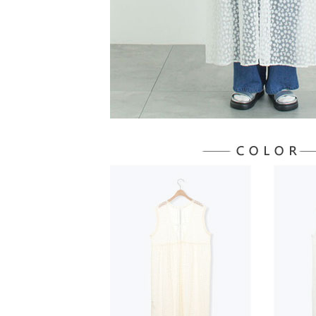
５．嚴禁
形，恩沛
動。