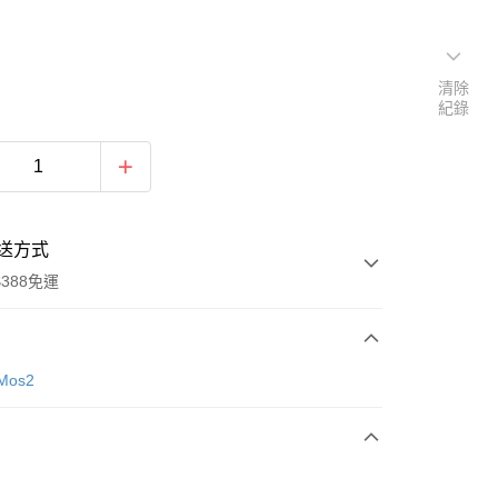
清除
紀錄
送方式
388免運
次付款
Mos2
期付款
0 利率 每期
NT$966
21家銀行
庫商業銀行
第一商業銀行