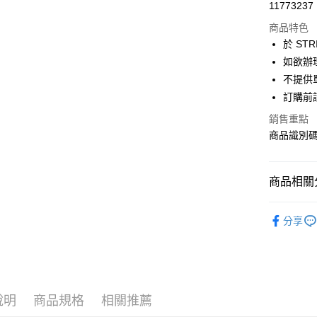
超商取貨
11773237
華南商
LINE Pay
上海商
商品特色
國泰世
於 STR
Apple Pay
臺灣中
如欲辦
匯豐（
街口支付
不提供單
聯邦商
訂購前
元大商
悠遊付
玉山商
銷售重點
台新國
Google Pa
商品識別碼：
台灣樂
大哥付你
相關說明
商品相關分
【大哥付
AFTEE先
1.本服務
Samansa 
2.付款方
相關說明
分享
流程，驗
【關於「A
ONE PIEC
ATM付款
完成交易
AFTEE
3.實際核
便利好安
NEW ARR
4.訂單成
１．簡單
消。如遇
Samansa 
２．便利
運送方式
無法說明
３．安心
說明
商品規格
相關推薦
Samansa 
【繳款方
全家取貨
1.分期款