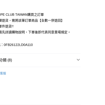
付款
業銀行
彰化商業銀行
業儲蓄銀行
台北富邦商業銀行
華商業銀行
兆豐國際商業銀行
IPE CLUB TAIWAN購買之訂單
小企業銀行
台中商業銀行
理退貨，需將該筆訂單商品【全數一併退回】
台灣）商業銀行
華泰商業銀行
件退貨!!
業銀行
遠東國際商業銀行
請先詳讀購物說明，下單後即代表同意賣場規定。
業銀行
永豐商業銀行
業銀行
星展（台灣）商業銀行
際商業銀行
中國信託商業銀行
y
0FB26122LD0A110
天信用卡公司
分期
類 (8)
你分期使用說明】
享後付
由台灣大哥大提供，台灣大哥大用戶可立即使用無須另外申請。
Mos2
Girly 女孩感
式選擇「大哥付你分期」，訂單成立後會自動跳轉到大哥付的交易
客服
證手機門號後，選擇欲分期的期數、繳款截止日，確認付款後即
FTEE先享後付」】
E / 洋裝
。
先享後付是「在收到商品之後才付款」的支付方式。 讓您購物簡單
准額度、可分期數及費用金額請依後續交易確認頁面所載為準。
心！
IVALS / 新品上市
立30分鐘內，如未前往確認交易或遇審核未通過，訂單將自動取
：不需註冊會員、不需綁卡、不需儲值。
「轉專審核」未通過狀況，表示未達大哥付你分期系統評分，恕
Mos2
ONE PIECE / 洋裝
：只要手機號碼，簡訊認證，即可結帳。
評估內容。
：先確認商品／服務後，再付款。
Mos2
ALL ITEMS
式說明】
付款
項不併入電信帳單，「大哥付你分期」於每月結算日後寄送繳費提