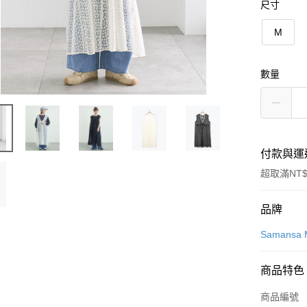
尺寸
M
數量
付款與運
超取滿NT$
付款方式
品牌
信用卡一
Samansa 
信用卡分
商品特色
3 期 
商品編號
合作金