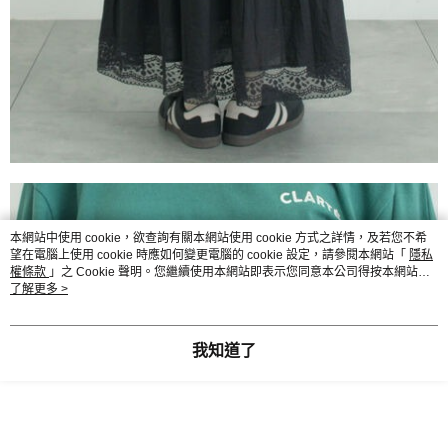
本網站中使用 cookie，欲查詢有關本網站使用 cookie 方式之詳情，及若您不希
望在電腦上使用 cookie 時應如何變更電腦的 cookie 設定，請參閱本網站「
隱私
權條款
」之 Cookie 聲明。您繼續使用本網站即表示您同意本公司得按本網站使
用條款之 Cookie 聲明使用 cookie。
了解更多 >
我知道了