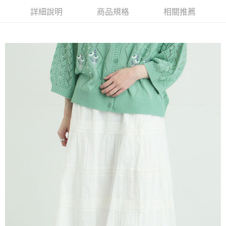
2.付款方式選擇「大哥付你分期」，訂單成立後會自動跳轉到大哥付的交易
相關說明
詳細說明
商品規格
相關推薦
流程，驗證手機門號後，選擇欲分期的期數、繳款截止日，確認付款後即完
【關於「AFTEE先享後付」】
成交易。
ATM付款
AFTEE先享後付是「在收到商品之後才付款」的支付方式。 讓您購物簡單
3.實際核准額度、可分期數及費用金額請依後續交易確認頁面所載為準。
便利好安心！
4.訂單成立30分鐘內，如未前往確認交易或遇審核未通過，訂單將自動取
１．簡單：不需註冊會員、不需綁卡、不需儲值。
運送方式
消。如遇「轉專審核」未通過狀況，表示未達大哥付你分期系統評分，恕無
２．便利：只要手機號碼，簡訊認證，即可結帳。
法說明評估內容。
３．安心：先確認商品／服務後，再付款。
全家取貨付款
【繳款方式說明】
1.分期款項不併入電信帳單，「大哥付你分期」於每月結算日後寄送繳費提
每筆NT$60，滿NT$388(含以上)免運費
【「AFTEE先享後付」結帳流程】
醒簡訊。
１．於結帳方式選擇「AFTEE先享後付」後，將跳轉至「AFTEE先享後付」
2.透過簡訊連結打開帳單後，可選擇「超商條碼／台灣大直營門市／銀行轉
全家純取貨
結帳頁面，進行簡訊認證並確認金額後，即可完成結帳。
帳／街口支付／iPASS MONEY」等通路繳費。
２．訂單成立數日內，您將收到繳費通知簡訊。
每筆NT$60，滿NT$388(含以上)免運費
３．收到繳費通知簡訊後14天內，點擊此簡訊中的連結，可透過四大超商／
【注意事項】
ATM／網路銀行／等多元方式進行付款，方視為交易完成。
萊爾富取貨付款
1.本服務係由「台灣大哥大股份有限公司」（以下簡稱本公司）所提供，讓
※ 請注意：結帳手續完成當下不需立刻繳費，但若您需要取消訂單，請聯絡
用戶於交易時，得透過本服務購買商品或服務，並由商店將買賣／分期付款
每筆NT$60，滿NT$888(含以上)免運費
購買商品的店家。未經商家同意取消之訂單仍視為有效，需透過AFTEE先享
買賣價金債權讓與本公司後，依約使用本公司帳單繳交帳款。
後付繳納相關費用。
2.基於同意付款使用「大哥付你分期」之契約關係目的，商店將以您的個人
萊爾富純取貨
※ 交易是否成功請以「AFTEE先享後付 」之結帳頁面顯示為準，若有關於
資料（包含姓名、電話或地址）提供予台灣大哥大進項蒐集、處理及利用，
是否繳費成功／繳費後需取消欲退款等相關疑問，請聯繫「AFTEE先享後付
每筆NT$60，滿NT$888(含以上)免運費
由本公司與您本人進行分期帳單所需資料之確認、核對及更正。
客戶支援中心」
https://netprotections.freshdesk.com/support/home
3.完整用戶服務條款，請詳閱以下連結：
https://oppay.tw/userRule
7-11取貨付款
【注意事項】
１．透過由恩沛科技股份有限公司提供之「AFTEE先享後付」服務完成之交
每筆NT$60，滿NT$888(含以上)免運費
易，需依本服務之必要範圍內提供個人資料，並將交易相關給付款項請求債
權轉讓予恩沛科技股份有限公司。