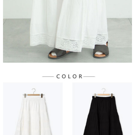
7-11純取貨
２．關於個人資料處理事宜，請瀏覽以下網址：
每筆NT$60，滿NT$888(含以上)免運費
https://aftee.tw/terms/#terms3
３．未成年的使用者請事先徵得法定代理人或監護人之同意方可使用
宅配
「AFTEE先享後付」，若未經同意申辦者引起之損失，本公司不負相關責
任。
每筆NT$90，滿NT$888(含以上)免運費
４．使用「AFTEE先享後付」時，將依據個別帳號之用戶狀況，依本公司即
時審查核予不同之上限額度；若仍有額度不足之情形，本公司將視審查結果
請求用戶進行身份認證。
５．嚴禁一人註冊多個帳號或使用他人資訊註冊。若發現惡意使用之情形，
恩沛科技股份有限公司將有權停止該用戶之使用額度並採取法律行動。