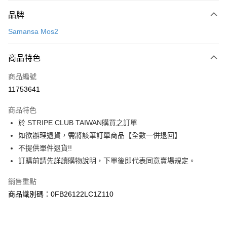
付款方式
品牌
信用卡一次付款
Samansa Mos2
信用卡分期付款
3 期 0 利率 每期
NT$1,050
21家銀行
商品特色
合作金庫商業銀行
第一商業銀行
超商取貨付款
商品編號
華南商業銀行
彰化商業銀行
11753641
LINE Pay
上海商業儲蓄銀行
台北富邦商業銀行
國泰世華商業銀行
兆豐國際商業銀行
商品特色
Apple Pay
臺灣中小企業銀行
台中商業銀行
於 STRIPE CLUB TAIWAN購買之訂單
匯豐（台灣）商業銀行
華泰商業銀行
街口支付
如欲辦理退貨，需將該筆訂單商品【全數一併退回】
聯邦商業銀行
遠東國際商業銀行
元大商業銀行
永豐商業銀行
不提供單件退貨!!
悠遊付
玉山商業銀行
星展（台灣）商業銀行
訂購前請先詳讀購物說明，下單後即代表同意賣場規定。
台新國際商業銀行
中國信託商業銀行
Google Pay
台灣樂天信用卡公司
銷售重點
大哥付你分期
商品識別碼：0FB26122LC1Z110
相關說明
【大哥付你分期使用說明】
AFTEE先享後付
1.本服務由台灣大哥大提供，台灣大哥大用戶可立即使用無須另外申請。