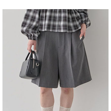
AFTEE先享後付是「在收到商品之後才付款」的支付方式。 讓您購物簡單
3.實際核准額度、可分期數及費用金額請依後續交易確認頁面所載為準。
便利好安心！
4.訂單成立30分鐘內，如未前往確認交易或遇審核未通過，訂單將自動取
１．簡單：不需註冊會員、不需綁卡、不需儲值。
運送方式
消。如遇「轉專審核」未通過狀況，表示未達大哥付你分期系統評分，恕無
２．便利：只要手機號碼，簡訊認證，即可結帳。
法說明評估內容。
３．安心：先確認商品／服務後，再付款。
全家取貨付款
【繳款方式說明】
1.分期款項不併入電信帳單，「大哥付你分期」於每月結算日後寄送繳費提
每筆NT$60，滿NT$1,500(含以上)免運費
【「AFTEE先享後付」結帳流程】
醒簡訊。
１．於結帳方式選擇「AFTEE先享後付」後，將跳轉至「AFTEE先享後付」
2.透過簡訊連結打開帳單後，可選擇「超商條碼／台灣大直營門市／銀行轉
全家純取貨
結帳頁面，進行簡訊認證並確認金額後，即可完成結帳。
帳／街口支付／iPASS MONEY」等通路繳費。
２．訂單成立數日內，您將收到繳費通知簡訊。
每筆NT$60，滿NT$1,500(含以上)免運費
３．收到繳費通知簡訊後14天內，點擊此簡訊中的連結，可透過四大超商／
【注意事項】
ATM／網路銀行／等多元方式進行付款，方視為交易完成。
萊爾富取貨付款
1.本服務係由「台灣大哥大股份有限公司」（以下簡稱本公司）所提供，讓
※ 請注意：結帳手續完成當下不需立刻繳費，但若您需要取消訂單，請聯絡
用戶於交易時，得透過本服務購買商品或服務，並由商店將買賣／分期付款
每筆NT$60，滿NT$1,500(含以上)免運費
購買商品的店家。未經商家同意取消之訂單仍視為有效，需透過AFTEE先享
買賣價金債權讓與本公司後，依約使用本公司帳單繳交帳款。
後付繳納相關費用。
2.基於同意付款使用「大哥付你分期」之契約關係目的，商店將以您的個人
萊爾富純取貨
※ 交易是否成功請以「AFTEE先享後付 」之結帳頁面顯示為準，若有關於
資料（包含姓名、電話或地址）提供予台灣大哥大進項蒐集、處理及利用，
是否繳費成功／繳費後需取消欲退款等相關疑問，請聯繫「AFTEE先享後付
每筆NT$60，滿NT$1,500(含以上)免運費
由本公司與您本人進行分期帳單所需資料之確認、核對及更正。
客戶支援中心」
https://netprotections.freshdesk.com/support/home
3.完整用戶服務條款，請詳閱以下連結：
https://oppay.tw/userRule
7-11取貨付款
【注意事項】
１．透過由恩沛科技股份有限公司提供之「AFTEE先享後付」服務完成之交
每筆NT$60，滿NT$1,500(含以上)免運費
易，需依本服務之必要範圍內提供個人資料，並將交易相關給付款項請求債
權轉讓予恩沛科技股份有限公司。
7-11純取貨
２．關於個人資料處理事宜，請瀏覽以下網址：
每筆NT$60，滿NT$1,500(含以上)免運費
https://aftee.tw/terms/#terms3