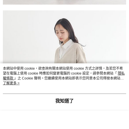
本網站中使用 cookie，欲查詢有關本網站使用 cookie 方式之詳情，及若您不希
望在電腦上使用 cookie 時應如何變更電腦的 cookie 設定，請參閱本網站「
隱私
權條款
」之 Cookie 聲明。您繼續使用本網站即表示您同意本公司得按本網站使
用條款之 Cookie 聲明使用 cookie。
了解更多 >
我知道了