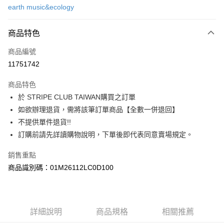
earth music&ecology
信用卡分期付款
3 期 0 利率 每期
NT$623
21家銀行
商品特色
合作金庫商業銀行
第一商業銀行
超商取貨付款
商品編號
華南商業銀行
彰化商業銀行
11751742
LINE Pay
上海商業儲蓄銀行
台北富邦商業銀行
國泰世華商業銀行
兆豐國際商業銀行
商品特色
Apple Pay
臺灣中小企業銀行
台中商業銀行
於 STRIPE CLUB TAIWAN購買之訂單
匯豐（台灣）商業銀行
華泰商業銀行
街口支付
如欲辦理退貨，需將該筆訂單商品【全數一併退回】
聯邦商業銀行
遠東國際商業銀行
元大商業銀行
永豐商業銀行
不提供單件退貨!!
悠遊付
玉山商業銀行
星展（台灣）商業銀行
訂購前請先詳讀購物說明，下單後即代表同意賣場規定。
台新國際商業銀行
中國信託商業銀行
Google Pay
台灣樂天信用卡公司
銷售重點
大哥付你分期
商品識別碼：01M26112LC0D100
相關說明
【大哥付你分期使用說明】
AFTEE先享後付
1.本服務由台灣大哥大提供，台灣大哥大用戶可立即使用無須另外申請。
2.付款方式選擇「大哥付你分期」，訂單成立後會自動跳轉到大哥付的交易
相關說明
詳細說明
商品規格
相關推薦
流程，驗證手機門號後，選擇欲分期的期數、繳款截止日，確認付款後即完
【關於「AFTEE先享後付」】
成交易。
ATM付款