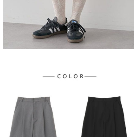
３．未成年的使用者請事先徵得法定代理人或監護人之同意方可使用
宅配
「AFTEE先享後付」，若未經同意申辦者引起之損失，本公司不負相關責
任。
每筆NT$90，滿NT$1,500(含以上)免運費
４．使用「AFTEE先享後付」時，將依據個別帳號之用戶狀況，依本公司即
時審查核予不同之上限額度；若仍有額度不足之情形，本公司將視審查結果
請求用戶進行身份認證。
５．嚴禁一人註冊多個帳號或使用他人資訊註冊。若發現惡意使用之情形，
恩沛科技股份有限公司將有權停止該用戶之使用額度並採取法律行動。