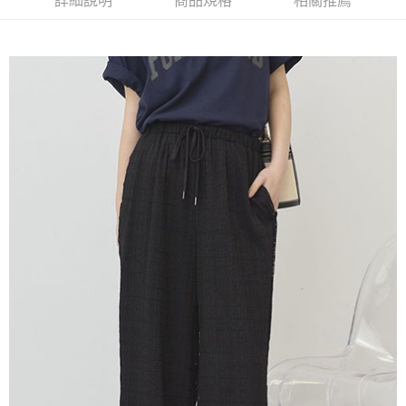
詳細說明
商品規格
相關推薦
AFTEE先享後付是「在收到商品之後才付款」的支付方式。 讓您購物簡單
3.實際核准額度、可分期數及費用金額請依後續交易確認頁面所載為準。
便利好安心！
4.訂單成立30分鐘內，如未前往確認交易或遇審核未通過，訂單將自動取
１．簡單：不需註冊會員、不需綁卡、不需儲值。
運送方式
消。如遇「轉專審核」未通過狀況，表示未達大哥付你分期系統評分，恕無
２．便利：只要手機號碼，簡訊認證，即可結帳。
法說明評估內容。
３．安心：先確認商品／服務後，再付款。
全家取貨付款
【繳款方式說明】
1.分期款項不併入電信帳單，「大哥付你分期」於每月結算日後寄送繳費提
每筆NT$60，滿NT$1,500(含以上)免運費
【「AFTEE先享後付」結帳流程】
醒簡訊。
１．於結帳方式選擇「AFTEE先享後付」後，將跳轉至「AFTEE先享後付」
2.透過簡訊連結打開帳單後，可選擇「超商條碼／台灣大直營門市／銀行轉
全家純取貨
結帳頁面，進行簡訊認證並確認金額後，即可完成結帳。
帳／街口支付／iPASS MONEY」等通路繳費。
２．訂單成立數日內，您將收到繳費通知簡訊。
每筆NT$60，滿NT$1,500(含以上)免運費
３．收到繳費通知簡訊後14天內，點擊此簡訊中的連結，可透過四大超商／
【注意事項】
ATM／網路銀行／等多元方式進行付款，方視為交易完成。
萊爾富取貨付款
1.本服務係由「台灣大哥大股份有限公司」（以下簡稱本公司）所提供，讓
※ 請注意：結帳手續完成當下不需立刻繳費，但若您需要取消訂單，請聯絡
用戶於交易時，得透過本服務購買商品或服務，並由商店將買賣／分期付款
每筆NT$60，滿NT$1,500(含以上)免運費
購買商品的店家。未經商家同意取消之訂單仍視為有效，需透過AFTEE先享
買賣價金債權讓與本公司後，依約使用本公司帳單繳交帳款。
後付繳納相關費用。
2.基於同意付款使用「大哥付你分期」之契約關係目的，商店將以您的個人
萊爾富純取貨
※ 交易是否成功請以「AFTEE先享後付 」之結帳頁面顯示為準，若有關於
資料（包含姓名、電話或地址）提供予台灣大哥大進項蒐集、處理及利用，
是否繳費成功／繳費後需取消欲退款等相關疑問，請聯繫「AFTEE先享後付
每筆NT$60，滿NT$1,500(含以上)免運費
由本公司與您本人進行分期帳單所需資料之確認、核對及更正。
客戶支援中心」
https://netprotections.freshdesk.com/support/home
3.完整用戶服務條款，請詳閱以下連結：
https://oppay.tw/userRule
7-11取貨付款
【注意事項】
１．透過由恩沛科技股份有限公司提供之「AFTEE先享後付」服務完成之交
每筆NT$60，滿NT$1,500(含以上)免運費
易，需依本服務之必要範圍內提供個人資料，並將交易相關給付款項請求債
權轉讓予恩沛科技股份有限公司。
7-11純取貨
２．關於個人資料處理事宜，請瀏覽以下網址：
每筆NT$60，滿NT$1,500(含以上)免運費
https://aftee.tw/terms/#terms3