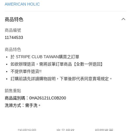
AMERICAN HOLIC
信用卡分期付款
3 期 0 利率 每期
NT$513
21家銀行
商品特色
合作金庫商業銀行
第一商業銀行
超商取貨付款
商品編號
華南商業銀行
彰化商業銀行
11744533
LINE Pay
上海商業儲蓄銀行
台北富邦商業銀行
國泰世華商業銀行
兆豐國際商業銀行
商品特色
Apple Pay
臺灣中小企業銀行
台中商業銀行
於 STRIPE CLUB TAIWAN購買之訂單
匯豐（台灣）商業銀行
華泰商業銀行
街口支付
如欲辦理退貨，需將該筆訂單商品【全數一併退回】
聯邦商業銀行
遠東國際商業銀行
元大商業銀行
永豐商業銀行
不提供單件退貨!!
悠遊付
玉山商業銀行
星展（台灣）商業銀行
訂購前請先詳讀購物說明，下單後即代表同意賣場規定。
台新國際商業銀行
中國信託商業銀行
Google Pay
台灣樂天信用卡公司
銷售重點
大哥付你分期
商品識別碼：0HA26121LC0B200
相關說明
洗滌方式：需手洗。
【大哥付你分期使用說明】
AFTEE先享後付
1.本服務由台灣大哥大提供，台灣大哥大用戶可立即使用無須另外申請。
2.付款方式選擇「大哥付你分期」，訂單成立後會自動跳轉到大哥付的交易
相關說明
流程，驗證手機門號後，選擇欲分期的期數、繳款截止日，確認付款後即完
【關於「AFTEE先享後付」】
成交易。
ATM付款