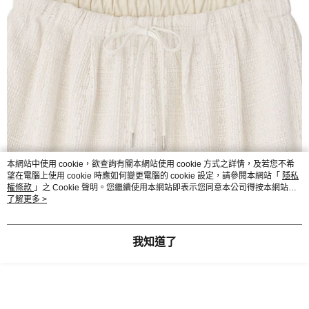
本網站中使用 cookie，欲查詢有關本網站使用 cookie 方式之詳情，及若您不希
望在電腦上使用 cookie 時應如何變更電腦的 cookie 設定，請參閱本網站「
隱私
權條款
」之 Cookie 聲明。您繼續使用本網站即表示您同意本公司得按本網站使
用條款之 Cookie 聲明使用 cookie。
了解更多 >
我知道了