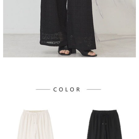
３．未成年的使用者請事先徵得法定代理人或監護人之同意方可使用
宅配
「AFTEE先享後付」，若未經同意申辦者引起之損失，本公司不負相關責
任。
每筆NT$90，滿NT$1,500(含以上)免運費
４．使用「AFTEE先享後付」時，將依據個別帳號之用戶狀況，依本公司即
時審查核予不同之上限額度；若仍有額度不足之情形，本公司將視審查結果
請求用戶進行身份認證。
５．嚴禁一人註冊多個帳號或使用他人資訊註冊。若發現惡意使用之情形，
恩沛科技股份有限公司將有權停止該用戶之使用額度並採取法律行動。