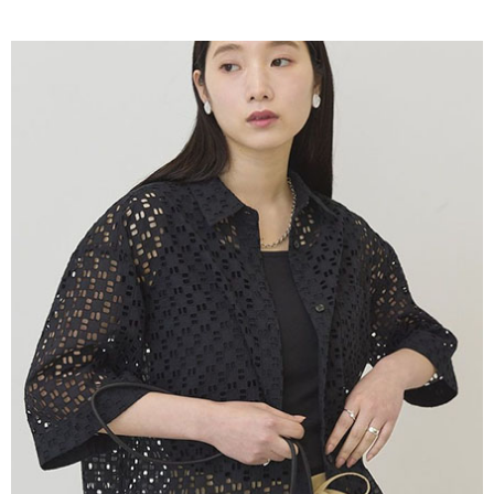
AFTEE先享後付是「在收到商品之後才付款」的支付方式。 讓您購物簡單
3.實際核准額度、可分期數及費用金額請依後續交易確認頁面所載為準。
便利好安心！
4.訂單成立30分鐘內，如未前往確認交易或遇審核未通過，訂單將自動取
１．簡單：不需註冊會員、不需綁卡、不需儲值。
運送方式
消。如遇「轉專審核」未通過狀況，表示未達大哥付你分期系統評分，恕無
２．便利：只要手機號碼，簡訊認證，即可結帳。
法說明評估內容。
３．安心：先確認商品／服務後，再付款。
全家取貨付款
【繳款方式說明】
1.分期款項不併入電信帳單，「大哥付你分期」於每月結算日後寄送繳費提
每筆NT$60，滿NT$388(含以上)免運費
【「AFTEE先享後付」結帳流程】
醒簡訊。
１．於結帳方式選擇「AFTEE先享後付」後，將跳轉至「AFTEE先享後付」
2.透過簡訊連結打開帳單後，可選擇「超商條碼／台灣大直營門市／銀行轉
全家純取貨
結帳頁面，進行簡訊認證並確認金額後，即可完成結帳。
帳／街口支付／iPASS MONEY」等通路繳費。
２．訂單成立數日內，您將收到繳費通知簡訊。
每筆NT$60，滿NT$388(含以上)免運費
３．收到繳費通知簡訊後14天內，點擊此簡訊中的連結，可透過四大超商／
【注意事項】
ATM／網路銀行／等多元方式進行付款，方視為交易完成。
萊爾富取貨付款
1.本服務係由「台灣大哥大股份有限公司」（以下簡稱本公司）所提供，讓
※ 請注意：結帳手續完成當下不需立刻繳費，但若您需要取消訂單，請聯絡
用戶於交易時，得透過本服務購買商品或服務，並由商店將買賣／分期付款
每筆NT$60，滿NT$888(含以上)免運費
購買商品的店家。未經商家同意取消之訂單仍視為有效，需透過AFTEE先享
買賣價金債權讓與本公司後，依約使用本公司帳單繳交帳款。
後付繳納相關費用。
2.基於同意付款使用「大哥付你分期」之契約關係目的，商店將以您的個人
萊爾富純取貨
※ 交易是否成功請以「AFTEE先享後付 」之結帳頁面顯示為準，若有關於
資料（包含姓名、電話或地址）提供予台灣大哥大進項蒐集、處理及利用，
是否繳費成功／繳費後需取消欲退款等相關疑問，請聯繫「AFTEE先享後付
每筆NT$60，滿NT$888(含以上)免運費
由本公司與您本人進行分期帳單所需資料之確認、核對及更正。
客戶支援中心」
https://netprotections.freshdesk.com/support/home
3.完整用戶服務條款，請詳閱以下連結：
https://oppay.tw/userRule
7-11取貨付款
【注意事項】
１．透過由恩沛科技股份有限公司提供之「AFTEE先享後付」服務完成之交
每筆NT$60，滿NT$888(含以上)免運費
易，需依本服務之必要範圍內提供個人資料，並將交易相關給付款項請求債
權轉讓予恩沛科技股份有限公司。
7-11純取貨
２．關於個人資料處理事宜，請瀏覽以下網址：
每筆NT$60，滿NT$888(含以上)免運費
https://aftee.tw/terms/#terms3