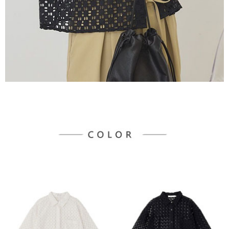
３．未成年的使用者請事先徵得法定代理人或監護人之同意方可使用
宅配
「AFTEE先享後付」，若未經同意申辦者引起之損失，本公司不負相關責
任。
每筆NT$90，滿NT$888(含以上)免運費
４．使用「AFTEE先享後付」時，將依據個別帳號之用戶狀況，依本公司即
時審查核予不同之上限額度；若仍有額度不足之情形，本公司將視審查結果
請求用戶進行身份認證。
５．嚴禁一人註冊多個帳號或使用他人資訊註冊。若發現惡意使用之情形，
恩沛科技股份有限公司將有權停止該用戶之使用額度並採取法律行動。