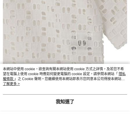
本網站中使用 cookie，欲查詢有關本網站使用 cookie 方式之詳情，及若您不希
望在電腦上使用 cookie 時應如何變更電腦的 cookie 設定，請參閱本網站「
隱私
權條款
」之 Cookie 聲明。您繼續使用本網站即表示您同意本公司得按本網站使
用條款之 Cookie 聲明使用 cookie。
了解更多 >
我知道了