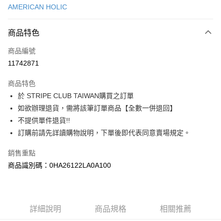
AMERICAN HOLIC
信用卡分期付款
3 期 0 利率 每期
NT$513
21家銀行
商品特色
合作金庫商業銀行
第一商業銀行
超商取貨付款
商品編號
華南商業銀行
彰化商業銀行
11742871
LINE Pay
上海商業儲蓄銀行
台北富邦商業銀行
國泰世華商業銀行
兆豐國際商業銀行
商品特色
Apple Pay
臺灣中小企業銀行
台中商業銀行
於 STRIPE CLUB TAIWAN購買之訂單
匯豐（台灣）商業銀行
華泰商業銀行
街口支付
如欲辦理退貨，需將該筆訂單商品【全數一併退回】
聯邦商業銀行
遠東國際商業銀行
元大商業銀行
永豐商業銀行
不提供單件退貨!!
悠遊付
玉山商業銀行
星展（台灣）商業銀行
訂購前請先詳讀購物說明，下單後即代表同意賣場規定。
台新國際商業銀行
中國信託商業銀行
Google Pay
台灣樂天信用卡公司
銷售重點
大哥付你分期
商品識別碼：0HA26122LA0A100
相關說明
【大哥付你分期使用說明】
AFTEE先享後付
1.本服務由台灣大哥大提供，台灣大哥大用戶可立即使用無須另外申請。
2.付款方式選擇「大哥付你分期」，訂單成立後會自動跳轉到大哥付的交易
相關說明
詳細說明
商品規格
相關推薦
流程，驗證手機門號後，選擇欲分期的期數、繳款截止日，確認付款後即完
【關於「AFTEE先享後付」】
成交易。
ATM付款