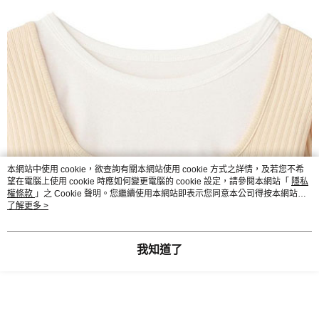
本網站中使用 cookie，欲查詢有關本網站使用 cookie 方式之詳情，及若您不希
望在電腦上使用 cookie 時應如何變更電腦的 cookie 設定，請參閱本網站「
隱私
權條款
」之 Cookie 聲明。您繼續使用本網站即表示您同意本公司得按本網站使
用條款之 Cookie 聲明使用 cookie。
了解更多 >
我知道了