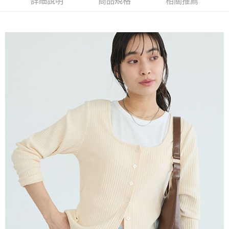
詳細說明
商品規格
相關推薦
流程，驗證手機門號後，選擇欲分期的期數、繳款截止日，確認付款後即完
【關於「AFTEE先享後付」】
成交易。
ATM付款
AFTEE先享後付是「在收到商品之後才付款」的支付方式。 讓您購物簡單
3.實際核准額度、可分期數及費用金額請依後續交易確認頁面所載為準。
便利好安心！
4.訂單成立30分鐘內，如未前往確認交易或遇審核未通過，訂單將自動取
１．簡單：不需註冊會員、不需綁卡、不需儲值。
運送方式
消。如遇「轉專審核」未通過狀況，表示未達大哥付你分期系統評分，恕無
２．便利：只要手機號碼，簡訊認證，即可結帳。
法說明評估內容。
３．安心：先確認商品／服務後，再付款。
全家取貨付款
【繳款方式說明】
1.分期款項不併入電信帳單，「大哥付你分期」於每月結算日後寄送繳費提
每筆NT$60，滿NT$388(含以上)免運費
【「AFTEE先享後付」結帳流程】
醒簡訊。
１．於結帳方式選擇「AFTEE先享後付」後，將跳轉至「AFTEE先享後付」
2.透過簡訊連結打開帳單後，可選擇「超商條碼／台灣大直營門市／銀行轉
全家純取貨
結帳頁面，進行簡訊認證並確認金額後，即可完成結帳。
帳／街口支付／iPASS MONEY」等通路繳費。
２．訂單成立數日內，您將收到繳費通知簡訊。
每筆NT$60，滿NT$388(含以上)免運費
３．收到繳費通知簡訊後14天內，點擊此簡訊中的連結，可透過四大超商／
【注意事項】
ATM／網路銀行／等多元方式進行付款，方視為交易完成。
萊爾富取貨付款
1.本服務係由「台灣大哥大股份有限公司」（以下簡稱本公司）所提供，讓
※ 請注意：結帳手續完成當下不需立刻繳費，但若您需要取消訂單，請聯絡
用戶於交易時，得透過本服務購買商品或服務，並由商店將買賣／分期付款
每筆NT$60，滿NT$888(含以上)免運費
購買商品的店家。未經商家同意取消之訂單仍視為有效，需透過AFTEE先享
買賣價金債權讓與本公司後，依約使用本公司帳單繳交帳款。
後付繳納相關費用。
2.基於同意付款使用「大哥付你分期」之契約關係目的，商店將以您的個人
萊爾富純取貨
※ 交易是否成功請以「AFTEE先享後付 」之結帳頁面顯示為準，若有關於
資料（包含姓名、電話或地址）提供予台灣大哥大進項蒐集、處理及利用，
是否繳費成功／繳費後需取消欲退款等相關疑問，請聯繫「AFTEE先享後付
每筆NT$60，滿NT$888(含以上)免運費
由本公司與您本人進行分期帳單所需資料之確認、核對及更正。
客戶支援中心」
https://netprotections.freshdesk.com/support/home
3.完整用戶服務條款，請詳閱以下連結：
https://oppay.tw/userRule
7-11取貨付款
【注意事項】
１．透過由恩沛科技股份有限公司提供之「AFTEE先享後付」服務完成之交
每筆NT$60，滿NT$888(含以上)免運費
易，需依本服務之必要範圍內提供個人資料，並將交易相關給付款項請求債
權轉讓予恩沛科技股份有限公司。
7-11純取貨
２．關於個人資料處理事宜，請瀏覽以下網址：