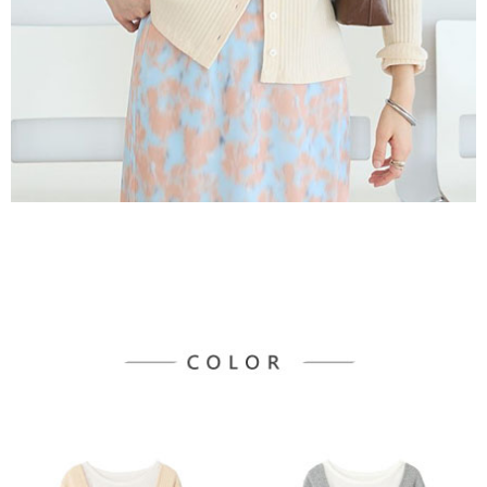
每筆NT$60，滿NT$888(含以上)免運費
https://aftee.tw/terms/#terms3
３．未成年的使用者請事先徵得法定代理人或監護人之同意方可使用
宅配
「AFTEE先享後付」，若未經同意申辦者引起之損失，本公司不負相關責
任。
每筆NT$90，滿NT$888(含以上)免運費
４．使用「AFTEE先享後付」時，將依據個別帳號之用戶狀況，依本公司即
時審查核予不同之上限額度；若仍有額度不足之情形，本公司將視審查結果
請求用戶進行身份認證。
５．嚴禁一人註冊多個帳號或使用他人資訊註冊。若發現惡意使用之情形，
恩沛科技股份有限公司將有權停止該用戶之使用額度並採取法律行動。