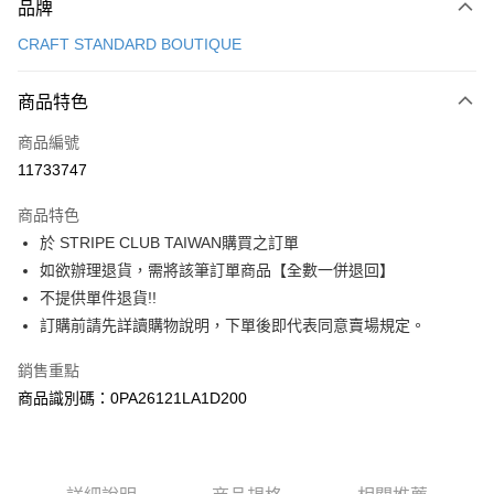
品牌
信用卡一次付款
CRAFT STANDARD BOUTIQUE
信用卡分期付款
3 期 0 利率 每期
NT$770
21家銀行
商品特色
合作金庫商業銀行
第一商業銀行
超商取貨付款
商品編號
華南商業銀行
彰化商業銀行
11733747
LINE Pay
上海商業儲蓄銀行
台北富邦商業銀行
國泰世華商業銀行
兆豐國際商業銀行
商品特色
Apple Pay
臺灣中小企業銀行
台中商業銀行
於 STRIPE CLUB TAIWAN購買之訂單
匯豐（台灣）商業銀行
華泰商業銀行
街口支付
如欲辦理退貨，需將該筆訂單商品【全數一併退回】
聯邦商業銀行
遠東國際商業銀行
元大商業銀行
永豐商業銀行
不提供單件退貨!!
悠遊付
玉山商業銀行
星展（台灣）商業銀行
訂購前請先詳讀購物說明，下單後即代表同意賣場規定。
台新國際商業銀行
中國信託商業銀行
Google Pay
台灣樂天信用卡公司
銷售重點
大哥付你分期
商品識別碼：0PA26121LA1D200
相關說明
【大哥付你分期使用說明】
AFTEE先享後付
1.本服務由台灣大哥大提供，台灣大哥大用戶可立即使用無須另外申請。
2.付款方式選擇「大哥付你分期」，訂單成立後會自動跳轉到大哥付的交易
相關說明