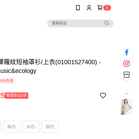
0
羅紋短袖罩衫/上衣(01001527400) -
music&ecology
388免運
25
春夏新品5折
黑色
米色
藍色