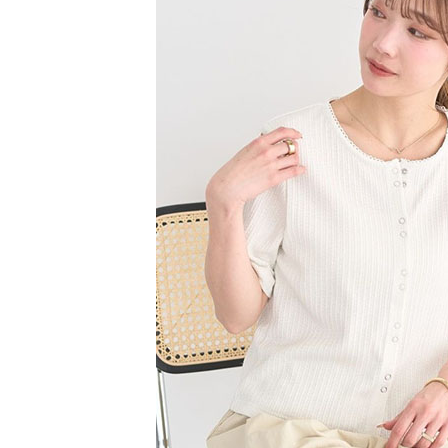
【注意事
／ATM／
1.本服務
※ 請注意
萊爾富取
用戶於交
絡購買商品
款買賣價
先享後付
每筆NT$6
2.基於同
※ 交易是
資料（包
是否繳費成
萊爾富純
用，由本
付客戶支
每筆NT$6
3.完整用
【注意事
7-11取貨
１．透過由
交易，需
每筆NT$6
求債權轉
２．關於
7-11純取
https://aft
每筆NT$6
３．未成
「AFTE
宅配
任。
４．使用「
每筆NT$9
即時審查
結果請求
５．嚴禁
形，恩沛
動。