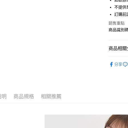
如欲辦
匯豐（
街口支付
不提供單
聯邦商
訂購前
元大商
悠遊付
玉山商
銷售重點
台新國
Google Pa
商品識別碼：
台灣樂
大哥付你
相關說明
商品相關分
【大哥付
AFTEE先
1.本服務
earth musi
2.付款方
相關說明
分享
流程，驗
【關於「A
OUTER /
ATM付款
完成交易
AFTEE
3.實際核
便利好安
NEW ARR
4.訂單成
１．簡單
消。如遇
earth musi
２．便利
運送方式
無法說明
３．安心
說明
商品規格
相關推薦
earth musi
【繳款方
全家取貨
1.分期款
【「AFT
earth musi
醒簡訊。
每筆NT$6
１．於結帳
2.透過簡
付」結帳
SALE ITE
帳／街口支
全家純取
２．訂單
３．收到繳
SALE ITE
每筆NT$6