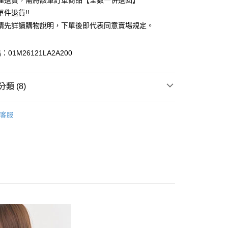
理退貨，需將該筆訂單商品【全數一併退回】
台灣）商業銀行
華泰商業銀行
件退貨!!
業銀行
遠東國際商業銀行
請先詳讀購物說明，下單後即代表同意賣場規定。
業銀行
永豐商業銀行
業銀行
星展（台灣）商業銀行
際商業銀行
中國信託商業銀行
y
01M26121LA2A200
天信用卡公司
分期
類 (8)
你分期使用說明】
享後付
由台灣大哥大提供，台灣大哥大用戶可立即使用無須另外申請。
c & ecology
FEMININE 優雅
式選擇「大哥付你分期」，訂單成立後會自動跳轉到大哥付的交易
客服
證手機門號後，選擇欲分期的期數、繳款截止日，確認付款後即
FTEE先享後付」】
 外套
。
先享後付是「在收到商品之後才付款」的支付方式。 讓您購物簡單
准額度、可分期數及費用金額請依後續交易確認頁面所載為準。
心！
IVALS / 新品上市
立30分鐘內，如未前往確認交易或遇審核未通過，訂單將自動取
：不需註冊會員、不需綁卡、不需儲值。
「轉專審核」未通過狀況，表示未達大哥付你分期系統評分，恕
c & ecology
ALL ITEMS
：只要手機號碼，簡訊認證，即可結帳。
評估內容。
：先確認商品／服務後，再付款。
c & ecology
OUTER / 外套
式說明】
付款
項不併入電信帳單，「大哥付你分期」於每月結算日後寄送繳費提
EE先享後付」結帳流程】
c & ecology
SS│春夏 新入荷
0，滿NT$388(含以上)免運費
方式選擇「AFTEE先享後付」後，將跳轉至「AFTEE先享後
訊連結打開帳單後，可選擇「超商條碼／台灣大直營門市／銀行轉
頁面，進行簡訊認證並確認金額後，即可完成結帳。
MS
春夏新品 ➯ 5折
付／iPASS MONEY」等通路繳費。
貨
成立數日內，您將收到繳費通知簡訊。
費通知簡訊後14天內，點擊此簡訊中的連結，可透過四大超商
MS
單筆滿$1800抵$200、滿$2800抵$400
0，滿NT$388(含以上)免運費