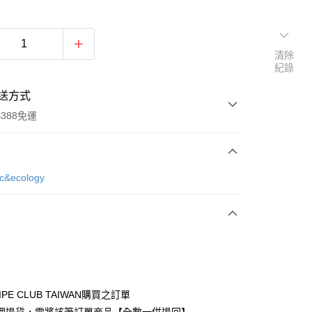
清除
紀錄
送方式
388免運
次付款
ic&ecology
期付款
0 利率 每期
NT$416
21家銀行
庫商業銀行
第一商業銀行
付款
業銀行
彰化商業銀行
業儲蓄銀行
台北富邦商業銀行
華商業銀行
兆豐國際商業銀行
IPE CLUB TAIWAN購買之訂單
小企業銀行
台中商業銀行