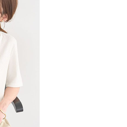
項】
網路銀行／等多元方式進行付款，方視為交易完成。
係由「台灣大哥大股份有限公司」（以下簡稱本公司）所提供，讓
：結帳手續完成當下不需立刻繳費，但若您需要取消訂單，請聯
貨付款
易時，得透過本服務購買商品或服務，並由商店將買賣／分期付
的店家。未經商家同意取消之訂單仍視為有效，需透過AFTEE
金債權讓與本公司後，依約使用本公司帳單繳交帳款。
繳納相關費用。
0，滿NT$888(含以上)免運費
意付款使用「大哥付你分期」之契約關係目的，商店將以您的個人
否成功請以「AFTEE先享後付 」之結帳頁面顯示為準，若有關於
含姓名、電話或地址）提供予台灣大哥大進項蒐集、處理及利
功／繳費後需取消欲退款等相關疑問，請聯繫「AFTEE先享後
取貨
公司與您本人進行分期帳單所需資料之確認、核對及更正。
援中心」
https://netprotections.freshdesk.com/support/home
0，滿NT$888(含以上)免運費
戶服務條款，請詳閱以下連結：
https://oppay.tw/userRule
項】
付款
恩沛科技股份有限公司提供之「AFTEE先享後付」服務完成之
依本服務之必要範圍內提供個人資料，並將交易相關給付款項請
0，滿NT$888(含以上)免運費
讓予恩沛科技股份有限公司。
個人資料處理事宜，請瀏覽以下網址：
貨
ee.tw/terms/#terms3
0，滿NT$888(含以上)免運費
年的使用者請事先徵得法定代理人或監護人之同意方可使用
E先享後付」，若未經同意申辦者引起之損失，本公司不負相關責
AFTEE先享後付」時，將依據個別帳號之用戶狀況，依本公司
0，滿NT$888(含以上)免運費
核予不同之上限額度；若仍有額度不足之情形，本公司將視審查
用戶進行身份認證。
一人註冊多個帳號或使用他人資訊註冊。若發現惡意使用之情
科技股份有限公司將有權停止該用戶之使用額度並採取法律行