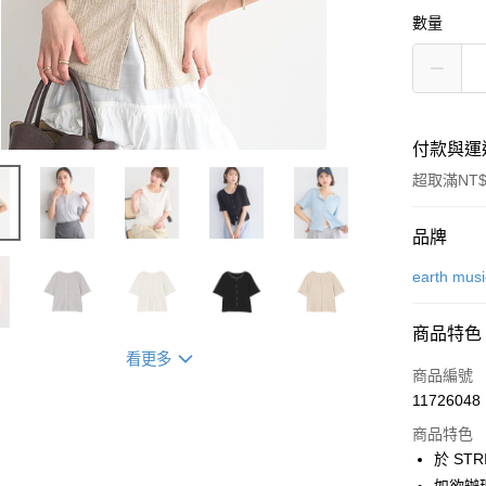
數量
付款與運
超取滿NT$
付款方式
品牌
信用卡一
earth mus
信用卡分
商品特色
3 期 
看更多
商品編號
合作金
超商取貨
11726048
華南商
LINE Pay
上海商
商品特色
國泰世
於 STR
Apple Pay
臺灣中