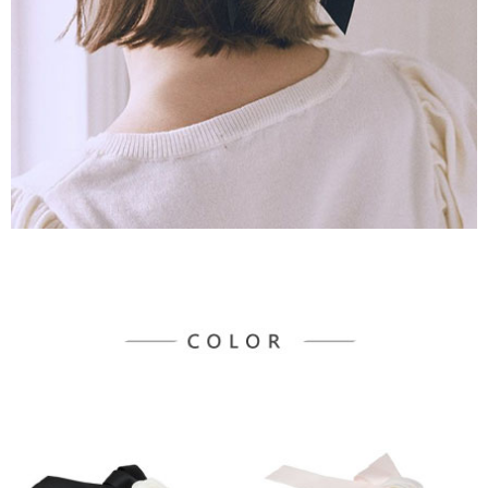
３．未成年的使用者請事先徵得法定代理人或監護人之同意方可使用
宅配
「AFTEE先享後付」，若未經同意申辦者引起之損失，本公司不負相關責
任。
每筆NT$90，滿NT$1,500(含以上)免運費
４．使用「AFTEE先享後付」時，將依據個別帳號之用戶狀況，依本公司即
時審查核予不同之上限額度；若仍有額度不足之情形，本公司將視審查結果
請求用戶進行身份認證。
５．嚴禁一人註冊多個帳號或使用他人資訊註冊。若發現惡意使用之情形，
恩沛科技股份有限公司將有權停止該用戶之使用額度並採取法律行動。