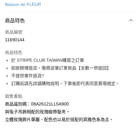
Maison de FLEUR
信用卡分期付款
3 期 0 利率 每期
NT$440
21家銀行
商品特色
合作金庫商業銀行
第一商業銀行
超商取貨付款
商品編號
華南商業銀行
彰化商業銀行
11690144
LINE Pay
上海商業儲蓄銀行
台北富邦商業銀行
國泰世華商業銀行
兆豐國際商業銀行
商品特色
Apple Pay
臺灣中小企業銀行
台中商業銀行
於 STRIPE CLUB TAIWAN購買之訂單
匯豐（台灣）商業銀行
華泰商業銀行
街口支付
如欲辦理退貨，需將該筆訂單商品【全數一併退回】
聯邦商業銀行
遠東國際商業銀行
元大商業銀行
永豐商業銀行
不提供單件退貨!!
悠遊付
玉山商業銀行
星展（台灣）商業銀行
訂購前請先詳讀購物說明，下單後即代表同意賣場規定。
台新國際商業銀行
中國信託商業銀行
Google Pay
台灣樂天信用卡公司
銷售重點
大哥付你分期
商品識別碼：08A26121LL5A900
相關說明
與兔子吊飾相配的玫瑰緞帶髮夾。
【大哥付你分期使用說明】
AFTEE先享後付
立體玫瑰飾片華麗，配色也以易於搭配的高雅色系為主。
1.本服務由台灣大哥大提供，台灣大哥大用戶可立即使用無須另外申請。
2.付款方式選擇「大哥付你分期」，訂單成立後會自動跳轉到大哥付的交易
相關說明
流程，驗證手機門號後，選擇欲分期的期數、繳款截止日，確認付款後即完
【關於「AFTEE先享後付」】
成交易。
ATM付款