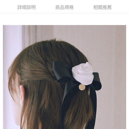
AFTEE先享後付是「在收到商品之後才付款」的支付方式。 讓您購物簡單
3.實際核准額度、可分期數及費用金額請依後續交易確認頁面所載為準。
便利好安心！
詳細說明
商品規格
相關推薦
4.訂單成立30分鐘內，如未前往確認交易或遇審核未通過，訂單將自動取
１．簡單：不需註冊會員、不需綁卡、不需儲值。
運送方式
消。如遇「轉專審核」未通過狀況，表示未達大哥付你分期系統評分，恕無
２．便利：只要手機號碼，簡訊認證，即可結帳。
法說明評估內容。
３．安心：先確認商品／服務後，再付款。
全家取貨付款
【繳款方式說明】
1.分期款項不併入電信帳單，「大哥付你分期」於每月結算日後寄送繳費提
每筆NT$60，滿NT$1,500(含以上)免運費
【「AFTEE先享後付」結帳流程】
醒簡訊。
１．於結帳方式選擇「AFTEE先享後付」後，將跳轉至「AFTEE先享後付」
2.透過簡訊連結打開帳單後，可選擇「超商條碼／台灣大直營門市／銀行轉
全家純取貨
結帳頁面，進行簡訊認證並確認金額後，即可完成結帳。
帳／街口支付／iPASS MONEY」等通路繳費。
２．訂單成立數日內，您將收到繳費通知簡訊。
每筆NT$60，滿NT$1,500(含以上)免運費
３．收到繳費通知簡訊後14天內，點擊此簡訊中的連結，可透過四大超商／
【注意事項】
ATM／網路銀行／等多元方式進行付款，方視為交易完成。
萊爾富取貨付款
1.本服務係由「台灣大哥大股份有限公司」（以下簡稱本公司）所提供，讓
※ 請注意：結帳手續完成當下不需立刻繳費，但若您需要取消訂單，請聯絡
用戶於交易時，得透過本服務購買商品或服務，並由商店將買賣／分期付款
每筆NT$60，滿NT$1,500(含以上)免運費
購買商品的店家。未經商家同意取消之訂單仍視為有效，需透過AFTEE先享
買賣價金債權讓與本公司後，依約使用本公司帳單繳交帳款。
後付繳納相關費用。
2.基於同意付款使用「大哥付你分期」之契約關係目的，商店將以您的個人
萊爾富純取貨
※ 交易是否成功請以「AFTEE先享後付 」之結帳頁面顯示為準，若有關於
資料（包含姓名、電話或地址）提供予台灣大哥大進項蒐集、處理及利用，
是否繳費成功／繳費後需取消欲退款等相關疑問，請聯繫「AFTEE先享後付
每筆NT$60，滿NT$1,500(含以上)免運費
由本公司與您本人進行分期帳單所需資料之確認、核對及更正。
客戶支援中心」
https://netprotections.freshdesk.com/support/home
3.完整用戶服務條款，請詳閱以下連結：
https://oppay.tw/userRule
7-11取貨付款
【注意事項】
１．透過由恩沛科技股份有限公司提供之「AFTEE先享後付」服務完成之交
每筆NT$60，滿NT$1,500(含以上)免運費
易，需依本服務之必要範圍內提供個人資料，並將交易相關給付款項請求債
權轉讓予恩沛科技股份有限公司。
7-11純取貨
２．關於個人資料處理事宜，請瀏覽以下網址：
每筆NT$60，滿NT$1,500(含以上)免運費
https://aftee.tw/terms/#terms3