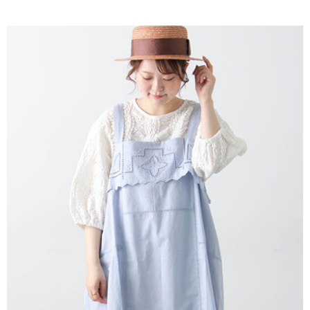
AFTEE先享後付是「在收到商品之後才付款」的支付方式。 讓您購物簡單
3.實際核准額度、可分期數及費用金額請依後續交易確認頁面所載為準。
便利好安心！
4.訂單成立30分鐘內，如未前往確認交易或遇審核未通過，訂單將自動取
１．簡單：不需註冊會員、不需綁卡、不需儲值。
運送方式
消。如遇「轉專審核」未通過狀況，表示未達大哥付你分期系統評分，恕無
２．便利：只要手機號碼，簡訊認證，即可結帳。
法說明評估內容。
３．安心：先確認商品／服務後，再付款。
全家取貨付款
【繳款方式說明】
1.分期款項不併入電信帳單，「大哥付你分期」於每月結算日後寄送繳費提
每筆NT$60，滿NT$388(含以上)免運費
【「AFTEE先享後付」結帳流程】
醒簡訊。
１．於結帳方式選擇「AFTEE先享後付」後，將跳轉至「AFTEE先享後付」
2.透過簡訊連結打開帳單後，可選擇「超商條碼／台灣大直營門市／銀行轉
全家純取貨
結帳頁面，進行簡訊認證並確認金額後，即可完成結帳。
帳／街口支付／iPASS MONEY」等通路繳費。
２．訂單成立數日內，您將收到繳費通知簡訊。
每筆NT$60，滿NT$388(含以上)免運費
３．收到繳費通知簡訊後14天內，點擊此簡訊中的連結，可透過四大超商／
【注意事項】
ATM／網路銀行／等多元方式進行付款，方視為交易完成。
萊爾富取貨付款
1.本服務係由「台灣大哥大股份有限公司」（以下簡稱本公司）所提供，讓
※ 請注意：結帳手續完成當下不需立刻繳費，但若您需要取消訂單，請聯絡
用戶於交易時，得透過本服務購買商品或服務，並由商店將買賣／分期付款
每筆NT$60，滿NT$888(含以上)免運費
購買商品的店家。未經商家同意取消之訂單仍視為有效，需透過AFTEE先享
買賣價金債權讓與本公司後，依約使用本公司帳單繳交帳款。
後付繳納相關費用。
2.基於同意付款使用「大哥付你分期」之契約關係目的，商店將以您的個人
萊爾富純取貨
※ 交易是否成功請以「AFTEE先享後付 」之結帳頁面顯示為準，若有關於
資料（包含姓名、電話或地址）提供予台灣大哥大進項蒐集、處理及利用，
是否繳費成功／繳費後需取消欲退款等相關疑問，請聯繫「AFTEE先享後付
每筆NT$60，滿NT$888(含以上)免運費
由本公司與您本人進行分期帳單所需資料之確認、核對及更正。
客戶支援中心」
https://netprotections.freshdesk.com/support/home
3.完整用戶服務條款，請詳閱以下連結：
https://oppay.tw/userRule
7-11取貨付款
【注意事項】
１．透過由恩沛科技股份有限公司提供之「AFTEE先享後付」服務完成之交
每筆NT$60，滿NT$888(含以上)免運費
易，需依本服務之必要範圍內提供個人資料，並將交易相關給付款項請求債
權轉讓予恩沛科技股份有限公司。
7-11純取貨
２．關於個人資料處理事宜，請瀏覽以下網址：
每筆NT$60，滿NT$888(含以上)免運費
https://aftee.tw/terms/#terms3