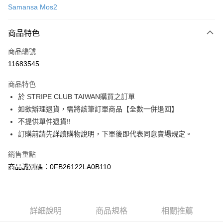
Samansa Mos2
信用卡分期付款
3 期 0 利率 每期
NT$966
21家銀行
商品特色
合作金庫商業銀行
第一商業銀行
超商取貨付款
商品編號
華南商業銀行
彰化商業銀行
11683545
LINE Pay
上海商業儲蓄銀行
台北富邦商業銀行
國泰世華商業銀行
兆豐國際商業銀行
商品特色
Apple Pay
臺灣中小企業銀行
台中商業銀行
於 STRIPE CLUB TAIWAN購買之訂單
匯豐（台灣）商業銀行
華泰商業銀行
街口支付
如欲辦理退貨，需將該筆訂單商品【全數一併退回】
聯邦商業銀行
遠東國際商業銀行
元大商業銀行
永豐商業銀行
不提供單件退貨!!
悠遊付
玉山商業銀行
星展（台灣）商業銀行
訂購前請先詳讀購物說明，下單後即代表同意賣場規定。
台新國際商業銀行
中國信託商業銀行
Google Pay
台灣樂天信用卡公司
銷售重點
大哥付你分期
商品識別碼：0FB26122LA0B110
相關說明
【大哥付你分期使用說明】
AFTEE先享後付
1.本服務由台灣大哥大提供，台灣大哥大用戶可立即使用無須另外申請。
2.付款方式選擇「大哥付你分期」，訂單成立後會自動跳轉到大哥付的交易
相關說明
詳細說明
商品規格
相關推薦
流程，驗證手機門號後，選擇欲分期的期數、繳款截止日，確認付款後即完
【關於「AFTEE先享後付」】
成交易。
ATM付款