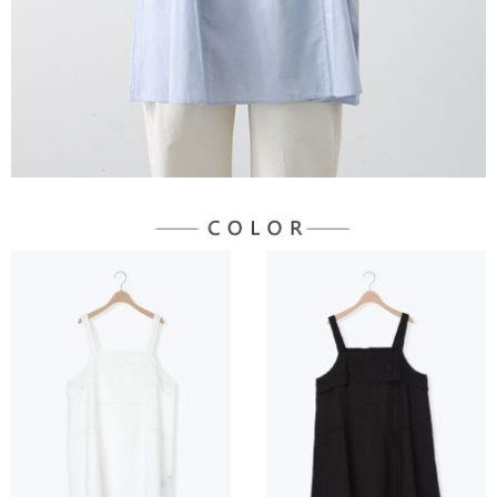
３．未成年的使用者請事先徵得法定代理人或監護人之同意方可使用
宅配
「AFTEE先享後付」，若未經同意申辦者引起之損失，本公司不負相關責
任。
每筆NT$90，滿NT$888(含以上)免運費
４．使用「AFTEE先享後付」時，將依據個別帳號之用戶狀況，依本公司即
時審查核予不同之上限額度；若仍有額度不足之情形，本公司將視審查結果
請求用戶進行身份認證。
５．嚴禁一人註冊多個帳號或使用他人資訊註冊。若發現惡意使用之情形，
恩沛科技股份有限公司將有權停止該用戶之使用額度並採取法律行動。