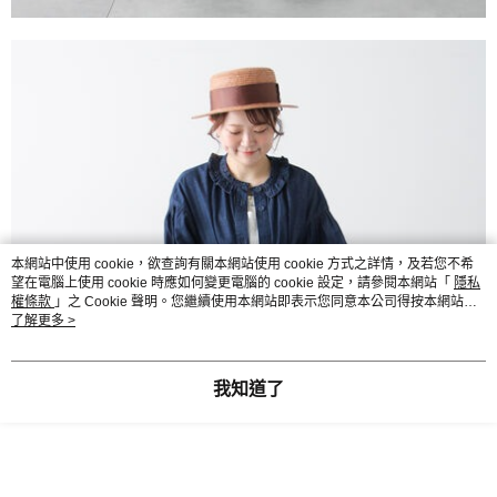
本網站中使用 cookie，欲查詢有關本網站使用 cookie 方式之詳情，及若您不希
望在電腦上使用 cookie 時應如何變更電腦的 cookie 設定，請參閱本網站「
隱私
權條款
」之 Cookie 聲明。您繼續使用本網站即表示您同意本公司得按本網站使
用條款之 Cookie 聲明使用 cookie。
了解更多 >
我知道了