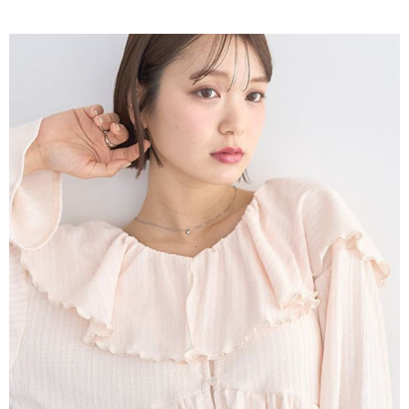
AFTEE先享後付是「在收到商品之後才付款」的支付方式。 讓您購物簡單
3.實際核准額度、可分期數及費用金額請依後續交易確認頁面所載為準。
便利好安心！
4.訂單成立30分鐘內，如未前往確認交易或遇審核未通過，訂單將自動取
１．簡單：不需註冊會員、不需綁卡、不需儲值。
運送方式
消。如遇「轉專審核」未通過狀況，表示未達大哥付你分期系統評分，恕無
２．便利：只要手機號碼，簡訊認證，即可結帳。
法說明評估內容。
３．安心：先確認商品／服務後，再付款。
全家取貨付款
【繳款方式說明】
1.分期款項不併入電信帳單，「大哥付你分期」於每月結算日後寄送繳費提
每筆NT$60，滿NT$1,500(含以上)免運費
【「AFTEE先享後付」結帳流程】
醒簡訊。
１．於結帳方式選擇「AFTEE先享後付」後，將跳轉至「AFTEE先享後付」
2.透過簡訊連結打開帳單後，可選擇「超商條碼／台灣大直營門市／銀行轉
全家純取貨
結帳頁面，進行簡訊認證並確認金額後，即可完成結帳。
帳／街口支付／iPASS MONEY」等通路繳費。
２．訂單成立數日內，您將收到繳費通知簡訊。
每筆NT$60，滿NT$1,500(含以上)免運費
３．收到繳費通知簡訊後14天內，點擊此簡訊中的連結，可透過四大超商／
【注意事項】
ATM／網路銀行／等多元方式進行付款，方視為交易完成。
萊爾富取貨付款
1.本服務係由「台灣大哥大股份有限公司」（以下簡稱本公司）所提供，讓
※ 請注意：結帳手續完成當下不需立刻繳費，但若您需要取消訂單，請聯絡
用戶於交易時，得透過本服務購買商品或服務，並由商店將買賣／分期付款
每筆NT$60，滿NT$1,500(含以上)免運費
購買商品的店家。未經商家同意取消之訂單仍視為有效，需透過AFTEE先享
買賣價金債權讓與本公司後，依約使用本公司帳單繳交帳款。
後付繳納相關費用。
2.基於同意付款使用「大哥付你分期」之契約關係目的，商店將以您的個人
萊爾富純取貨
※ 交易是否成功請以「AFTEE先享後付 」之結帳頁面顯示為準，若有關於
資料（包含姓名、電話或地址）提供予台灣大哥大進項蒐集、處理及利用，
是否繳費成功／繳費後需取消欲退款等相關疑問，請聯繫「AFTEE先享後付
每筆NT$60，滿NT$1,500(含以上)免運費
由本公司與您本人進行分期帳單所需資料之確認、核對及更正。
客戶支援中心」
https://netprotections.freshdesk.com/support/home
3.完整用戶服務條款，請詳閱以下連結：
https://oppay.tw/userRule
7-11取貨付款
【注意事項】
１．透過由恩沛科技股份有限公司提供之「AFTEE先享後付」服務完成之交
每筆NT$60，滿NT$1,500(含以上)免運費
易，需依本服務之必要範圍內提供個人資料，並將交易相關給付款項請求債
權轉讓予恩沛科技股份有限公司。
7-11純取貨
２．關於個人資料處理事宜，請瀏覽以下網址：
每筆NT$60，滿NT$1,500(含以上)免運費
https://aftee.tw/terms/#terms3