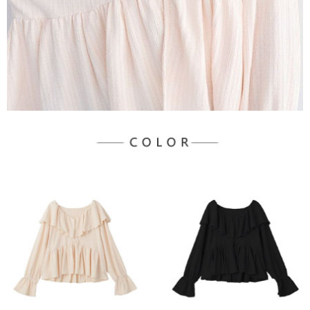
３．未成年的使用者請事先徵得法定代理人或監護人之同意方可使用
宅配
「AFTEE先享後付」，若未經同意申辦者引起之損失，本公司不負相關責
任。
每筆NT$90，滿NT$1,500(含以上)免運費
４．使用「AFTEE先享後付」時，將依據個別帳號之用戶狀況，依本公司即
時審查核予不同之上限額度；若仍有額度不足之情形，本公司將視審查結果
請求用戶進行身份認證。
５．嚴禁一人註冊多個帳號或使用他人資訊註冊。若發現惡意使用之情形，
恩沛科技股份有限公司將有權停止該用戶之使用額度並採取法律行動。