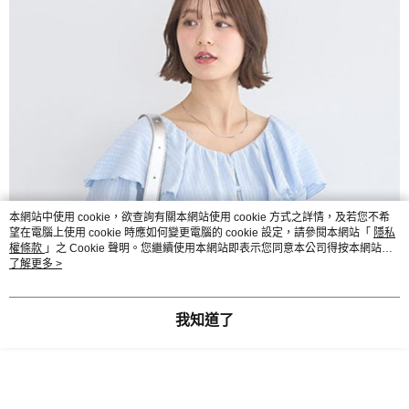
本網站中使用 cookie，欲查詢有關本網站使用 cookie 方式之詳情，及若您不希
望在電腦上使用 cookie 時應如何變更電腦的 cookie 設定，請參閱本網站「
隱私
權條款
」之 Cookie 聲明。您繼續使用本網站即表示您同意本公司得按本網站使
用條款之 Cookie 聲明使用 cookie。
了解更多 >
我知道了