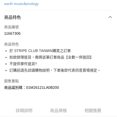
earth music&ecology
信用卡分期付款
3 期 0 利率 每期
NT$553
21家銀行
商品特色
合作金庫商業銀行
第一商業銀行
超商取貨付款
商品編號
華南商業銀行
彰化商業銀行
11667306
LINE Pay
上海商業儲蓄銀行
台北富邦商業銀行
國泰世華商業銀行
兆豐國際商業銀行
商品特色
Apple Pay
臺灣中小企業銀行
台中商業銀行
於 STRIPE CLUB TAIWAN購買之訂單
匯豐（台灣）商業銀行
華泰商業銀行
街口支付
如欲辦理退貨，需將該筆訂單商品【全數一併退回】
聯邦商業銀行
遠東國際商業銀行
元大商業銀行
永豐商業銀行
不提供單件退貨!!
悠遊付
玉山商業銀行
星展（台灣）商業銀行
訂購前請先詳讀購物說明，下單後即代表同意賣場規定。
台新國際商業銀行
中國信託商業銀行
Google Pay
台灣樂天信用卡公司
銷售重點
大哥付你分期
商品識別碼：01M26121LA0B200
相關說明
【大哥付你分期使用說明】
AFTEE先享後付
1.本服務由台灣大哥大提供，台灣大哥大用戶可立即使用無須另外申請。
2.付款方式選擇「大哥付你分期」，訂單成立後會自動跳轉到大哥付的交易
相關說明
詳細說明
商品規格
相關推薦
流程，驗證手機門號後，選擇欲分期的期數、繳款截止日，確認付款後即完
【關於「AFTEE先享後付」】
成交易。
ATM付款