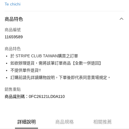
Te chichi
信用卡分期付款
3 期 0 利率 每期
NT$1,260
21家銀行
商品特色
合作金庫商業銀行
第一商業銀行
超商取貨付款
商品編號
華南商業銀行
彰化商業銀行
11659589
LINE Pay
上海商業儲蓄銀行
台北富邦商業銀行
國泰世華商業銀行
兆豐國際商業銀行
商品特色
Apple Pay
臺灣中小企業銀行
台中商業銀行
於 STRIPE CLUB TAIWAN購買之訂單
匯豐（台灣）商業銀行
華泰商業銀行
街口支付
如欲辦理退貨，需將該筆訂單商品【全數一併退回】
聯邦商業銀行
遠東國際商業銀行
元大商業銀行
永豐商業銀行
不提供單件退貨!!
悠遊付
玉山商業銀行
星展（台灣）商業銀行
訂購前請先詳讀購物說明，下單後即代表同意賣場規定。
台新國際商業銀行
中國信託商業銀行
Google Pay
台灣樂天信用卡公司
銷售重點
大哥付你分期
商品識別碼：0FC26121LD0A110
相關說明
【大哥付你分期使用說明】
AFTEE先享後付
1.本服務由台灣大哥大提供，台灣大哥大用戶可立即使用無須另外申請。
2.付款方式選擇「大哥付你分期」，訂單成立後會自動跳轉到大哥付的交易
相關說明
詳細說明
商品規格
相關推薦
流程，驗證手機門號後，選擇欲分期的期數、繳款截止日，確認付款後即完
【關於「AFTEE先享後付」】
成交易。
ATM付款