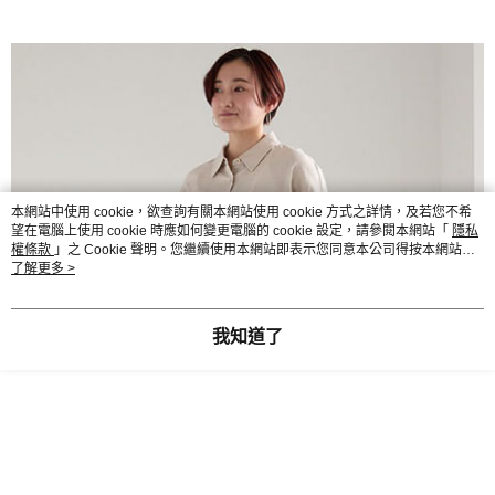
AFTEE先享後付是「在收到商品之後才付款」的支付方式。 讓您購物簡單
3.實際核准額度、可分期數及費用金額請依後續交易確認頁面所載為準。
便利好安心！
4.訂單成立30分鐘內，如未前往確認交易或遇審核未通過，訂單將自動取
１．簡單：不需註冊會員、不需綁卡、不需儲值。
運送方式
消。如遇「轉專審核」未通過狀況，表示未達大哥付你分期系統評分，恕無
２．便利：只要手機號碼，簡訊認證，即可結帳。
法說明評估內容。
３．安心：先確認商品／服務後，再付款。
全家取貨付款
【繳款方式說明】
1.分期款項不併入電信帳單，「大哥付你分期」於每月結算日後寄送繳費提
每筆NT$60，滿NT$1,500(含以上)免運費
【「AFTEE先享後付」結帳流程】
醒簡訊。
１．於結帳方式選擇「AFTEE先享後付」後，將跳轉至「AFTEE先享後付」
2.透過簡訊連結打開帳單後，可選擇「超商條碼／台灣大直營門市／銀行轉
全家純取貨
結帳頁面，進行簡訊認證並確認金額後，即可完成結帳。
帳／街口支付／iPASS MONEY」等通路繳費。
２．訂單成立數日內，您將收到繳費通知簡訊。
每筆NT$60，滿NT$1,500(含以上)免運費
３．收到繳費通知簡訊後14天內，點擊此簡訊中的連結，可透過四大超商／
【注意事項】
本網站中使用 cookie，欲查詢有關本網站使用 cookie 方式之詳情，及若您不希
ATM／網路銀行／等多元方式進行付款，方視為交易完成。
萊爾富取貨付款
望在電腦上使用 cookie 時應如何變更電腦的 cookie 設定，請參閱本網站「
1.本服務係由「台灣大哥大股份有限公司」（以下簡稱本公司）所提供，讓
隱私
※ 請注意：結帳手續完成當下不需立刻繳費，但若您需要取消訂單，請聯絡
權條款
」之 Cookie 聲明。您繼續使用本網站即表示您同意本公司得按本網站使
用戶於交易時，得透過本服務購買商品或服務，並由商店將買賣／分期付款
每筆NT$60，滿NT$1,500(含以上)免運費
購買商品的店家。未經商家同意取消之訂單仍視為有效，需透過AFTEE先享
用條款之 Cookie 聲明使用 cookie。
了解更多 >
買賣價金債權讓與本公司後，依約使用本公司帳單繳交帳款。
後付繳納相關費用。
2.基於同意付款使用「大哥付你分期」之契約關係目的，商店將以您的個人
萊爾富純取貨
※ 交易是否成功請以「AFTEE先享後付 」之結帳頁面顯示為準，若有關於
資料（包含姓名、電話或地址）提供予台灣大哥大進項蒐集、處理及利用，
是否繳費成功／繳費後需取消欲退款等相關疑問，請聯繫「AFTEE先享後付
每筆NT$60，滿NT$1,500(含以上)免運費
由本公司與您本人進行分期帳單所需資料之確認、核對及更正。
我知道了
客戶支援中心」
https://netprotections.freshdesk.com/support/home
3.完整用戶服務條款，請詳閱以下連結：
https://oppay.tw/userRule
7-11取貨付款
【注意事項】
１．透過由恩沛科技股份有限公司提供之「AFTEE先享後付」服務完成之交
每筆NT$60，滿NT$1,500(含以上)免運費
易，需依本服務之必要範圍內提供個人資料，並將交易相關給付款項請求債
權轉讓予恩沛科技股份有限公司。
7-11純取貨
２．關於個人資料處理事宜，請瀏覽以下網址：
每筆NT$60，滿NT$1,500(含以上)免運費
https://aftee.tw/terms/#terms3