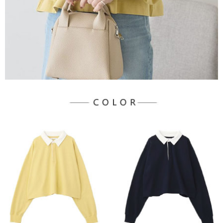
３．未成年的使用者請事先徵得法定代理人或監護人之同意方可使用
宅配
「AFTEE先享後付」，若未經同意申辦者引起之損失，本公司不負相關責
任。
每筆NT$90，滿NT$888(含以上)免運費
４．使用「AFTEE先享後付」時，將依據個別帳號之用戶狀況，依本公司即
時審查核予不同之上限額度；若仍有額度不足之情形，本公司將視審查結果
請求用戶進行身份認證。
５．嚴禁一人註冊多個帳號或使用他人資訊註冊。若發現惡意使用之情形，
恩沛科技股份有限公司將有權停止該用戶之使用額度並採取法律行動。