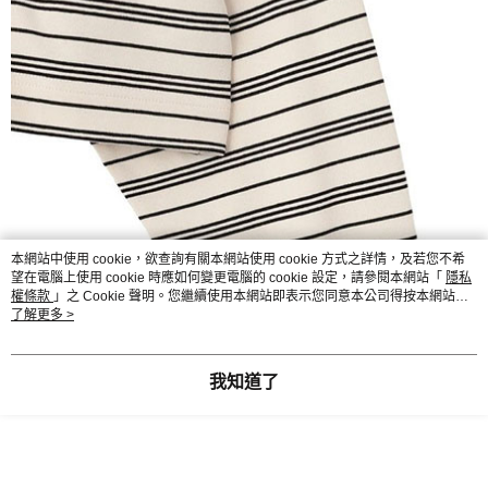
本網站中使用 cookie，欲查詢有關本網站使用 cookie 方式之詳情，及若您不希
望在電腦上使用 cookie 時應如何變更電腦的 cookie 設定，請參閱本網站「
隱私
權條款
」之 Cookie 聲明。您繼續使用本網站即表示您同意本公司得按本網站使
用條款之 Cookie 聲明使用 cookie。
了解更多 >
我知道了