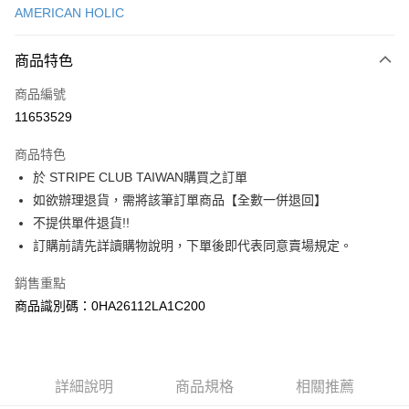
AMERICAN HOLIC
信用卡分期付款
3 期 0 利率 每期
NT$513
21家銀行
商品特色
合作金庫商業銀行
第一商業銀行
超商取貨付款
商品編號
華南商業銀行
彰化商業銀行
11653529
LINE Pay
上海商業儲蓄銀行
台北富邦商業銀行
國泰世華商業銀行
兆豐國際商業銀行
商品特色
Apple Pay
臺灣中小企業銀行
台中商業銀行
於 STRIPE CLUB TAIWAN購買之訂單
匯豐（台灣）商業銀行
華泰商業銀行
街口支付
如欲辦理退貨，需將該筆訂單商品【全數一併退回】
聯邦商業銀行
遠東國際商業銀行
元大商業銀行
永豐商業銀行
不提供單件退貨!!
悠遊付
玉山商業銀行
星展（台灣）商業銀行
訂購前請先詳讀購物說明，下單後即代表同意賣場規定。
台新國際商業銀行
中國信託商業銀行
Google Pay
台灣樂天信用卡公司
銷售重點
大哥付你分期
商品識別碼：0HA26112LA1C200
相關說明
【大哥付你分期使用說明】
AFTEE先享後付
1.本服務由台灣大哥大提供，台灣大哥大用戶可立即使用無須另外申請。
2.付款方式選擇「大哥付你分期」，訂單成立後會自動跳轉到大哥付的交易
相關說明
詳細說明
商品規格
相關推薦
流程，驗證手機門號後，選擇欲分期的期數、繳款截止日，確認付款後即完
【關於「AFTEE先享後付」】
成交易。
ATM付款