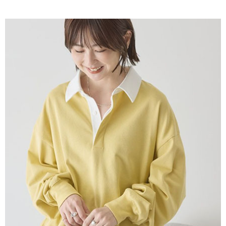
AFTEE先享後付是「在收到商品之後才付款」的支付方式。 讓您購物簡單
3.實際核准額度、可分期數及費用金額請依後續交易確認頁面所載為準。
便利好安心！
4.訂單成立30分鐘內，如未前往確認交易或遇審核未通過，訂單將自動取
１．簡單：不需註冊會員、不需綁卡、不需儲值。
運送方式
消。如遇「轉專審核」未通過狀況，表示未達大哥付你分期系統評分，恕無
２．便利：只要手機號碼，簡訊認證，即可結帳。
法說明評估內容。
３．安心：先確認商品／服務後，再付款。
全家取貨付款
【繳款方式說明】
1.分期款項不併入電信帳單，「大哥付你分期」於每月結算日後寄送繳費提
每筆NT$60，滿NT$388(含以上)免運費
【「AFTEE先享後付」結帳流程】
醒簡訊。
１．於結帳方式選擇「AFTEE先享後付」後，將跳轉至「AFTEE先享後付」
2.透過簡訊連結打開帳單後，可選擇「超商條碼／台灣大直營門市／銀行轉
全家純取貨
結帳頁面，進行簡訊認證並確認金額後，即可完成結帳。
帳／街口支付／iPASS MONEY」等通路繳費。
２．訂單成立數日內，您將收到繳費通知簡訊。
每筆NT$60，滿NT$388(含以上)免運費
３．收到繳費通知簡訊後14天內，點擊此簡訊中的連結，可透過四大超商／
【注意事項】
ATM／網路銀行／等多元方式進行付款，方視為交易完成。
萊爾富取貨付款
1.本服務係由「台灣大哥大股份有限公司」（以下簡稱本公司）所提供，讓
※ 請注意：結帳手續完成當下不需立刻繳費，但若您需要取消訂單，請聯絡
用戶於交易時，得透過本服務購買商品或服務，並由商店將買賣／分期付款
每筆NT$60，滿NT$888(含以上)免運費
購買商品的店家。未經商家同意取消之訂單仍視為有效，需透過AFTEE先享
買賣價金債權讓與本公司後，依約使用本公司帳單繳交帳款。
後付繳納相關費用。
2.基於同意付款使用「大哥付你分期」之契約關係目的，商店將以您的個人
萊爾富純取貨
※ 交易是否成功請以「AFTEE先享後付 」之結帳頁面顯示為準，若有關於
資料（包含姓名、電話或地址）提供予台灣大哥大進項蒐集、處理及利用，
是否繳費成功／繳費後需取消欲退款等相關疑問，請聯繫「AFTEE先享後付
每筆NT$60，滿NT$888(含以上)免運費
由本公司與您本人進行分期帳單所需資料之確認、核對及更正。
客戶支援中心」
https://netprotections.freshdesk.com/support/home
3.完整用戶服務條款，請詳閱以下連結：
https://oppay.tw/userRule
7-11取貨付款
【注意事項】
１．透過由恩沛科技股份有限公司提供之「AFTEE先享後付」服務完成之交
每筆NT$60，滿NT$888(含以上)免運費
易，需依本服務之必要範圍內提供個人資料，並將交易相關給付款項請求債
權轉讓予恩沛科技股份有限公司。
7-11純取貨
２．關於個人資料處理事宜，請瀏覽以下網址：
每筆NT$60，滿NT$888(含以上)免運費
https://aftee.tw/terms/#terms3