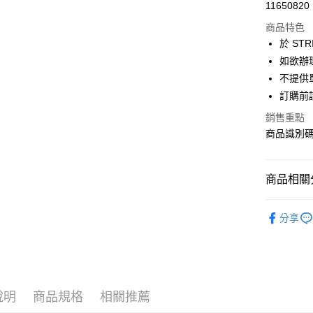
超商取貨
11650820
華南商
LINE Pay
上海商
商品特色
國泰世
於 STR
Apple Pay
臺灣中
如欲辦
匯豐（
街口支付
不提供單
聯邦商
訂購前
元大商
悠遊付
玉山商
銷售重點
台新國
Google Pa
商品識別碼：
台灣樂
大哥付你
相關說明
商品相關分
【大哥付
AFTEE先
1.本服務
AMERICA
2.付款方
相關說明
分享
流程，驗
【關於「A
PANTS /
ATM付款
完成交易
AFTEE
3.實際核
便利好安
AMERICA
4.訂單成
１．簡單
消。如遇
PRICE D
２．便利
運送方式
無法說明
３．安心
說明
商品規格
相關推薦
SALE ITE
【繳款方
全家取貨
1.分期款