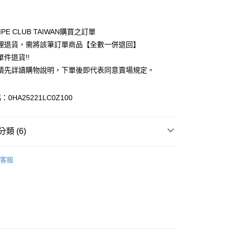
付款
業銀行
彰化商業銀行
業儲蓄銀行
台北富邦商業銀行
華商業銀行
兆豐國際商業銀行
IPE CLUB TAIWAN購買之訂單
小企業銀行
台中商業銀行
理退貨，需將該筆訂單商品【全數一併退回】
台灣）商業銀行
華泰商業銀行
件退貨!!
業銀行
遠東國際商業銀行
請先詳讀購物說明，下單後即代表同意賣場規定。
業銀行
永豐商業銀行
業銀行
星展（台灣）商業銀行
際商業銀行
中國信託商業銀行
y
0HA25221LC0Z100
天信用卡公司
分期
類 (6)
你分期使用說明】
享後付
由台灣大哥大提供，台灣大哥大用戶可立即使用無須另外申請。
N HOLIC
PANTS / 褲子
式選擇「大哥付你分期」，訂單成立後會自動跳轉到大哥付的交易
客服
證手機門號後，選擇欲分期的期數、繳款截止日，確認付款後即
FTEE先享後付」】
 褲子
。
先享後付是「在收到商品之後才付款」的支付方式。 讓您購物簡單
准額度、可分期數及費用金額請依後續交易確認頁面所載為準。
心！
N HOLIC
ALL ITEMS
立30分鐘內，如未前往確認交易或遇審核未通過，訂單將自動取
：不需註冊會員、不需綁卡、不需儲值。
「轉專審核」未通過狀況，表示未達大哥付你分期系統評分，恕
OWN
AMERICAN HOLIC
：只要手機號碼，簡訊認證，即可結帳。
評估內容。
：先確認商品／服務後，再付款。
MS
單筆滿$888現抵$88
式說明】
付款
項不併入電信帳單，「大哥付你分期」於每月結算日後寄送繳費提