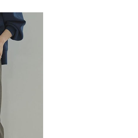
EE先享後付」結帳流程】
MS
藍色特搜&褲子 ➯ 35折
0，滿NT$388(含以上)免運費
方式選擇「AFTEE先享後付」後，將跳轉至「AFTEE先享後
訊連結打開帳單後，可選擇「超商條碼／台灣大直營門市／銀行轉
頁面，進行簡訊認證並確認金額後，即可完成結帳。
付／iPASS MONEY」等通路繳費。
貨
成立數日內，您將收到繳費通知簡訊。
費通知簡訊後14天內，點擊此簡訊中的連結，可透過四大超商
0，滿NT$388(含以上)免運費
項】
網路銀行／等多元方式進行付款，方視為交易完成。
係由「台灣大哥大股份有限公司」（以下簡稱本公司）所提供，讓
：結帳手續完成當下不需立刻繳費，但若您需要取消訂單，請聯
貨付款
易時，得透過本服務購買商品或服務，並由商店將買賣／分期付
的店家。未經商家同意取消之訂單仍視為有效，需透過AFTEE
金債權讓與本公司後，依約使用本公司帳單繳交帳款。
繳納相關費用。
0，滿NT$888(含以上)免運費
意付款使用「大哥付你分期」之契約關係目的，商店將以您的個人
否成功請以「AFTEE先享後付 」之結帳頁面顯示為準，若有關於
含姓名、電話或地址）提供予台灣大哥大進項蒐集、處理及利
功／繳費後需取消欲退款等相關疑問，請聯繫「AFTEE先享後
取貨
公司與您本人進行分期帳單所需資料之確認、核對及更正。
援中心」
https://netprotections.freshdesk.com/support/home
0，滿NT$888(含以上)免運費
戶服務條款，請詳閱以下連結：
https://oppay.tw/userRule
項】
付款
恩沛科技股份有限公司提供之「AFTEE先享後付」服務完成之
依本服務之必要範圍內提供個人資料，並將交易相關給付款項請
0，滿NT$888(含以上)免運費
讓予恩沛科技股份有限公司。
個人資料處理事宜，請瀏覽以下網址：
貨
ee.tw/terms/#terms3
0，滿NT$888(含以上)免運費
年的使用者請事先徵得法定代理人或監護人之同意方可使用
E先享後付」，若未經同意申辦者引起之損失，本公司不負相關責
AFTEE先享後付」時，將依據個別帳號之用戶狀況，依本公司
0，滿NT$888(含以上)免運費
核予不同之上限額度；若仍有額度不足之情形，本公司將視審查
用戶進行身份認證。