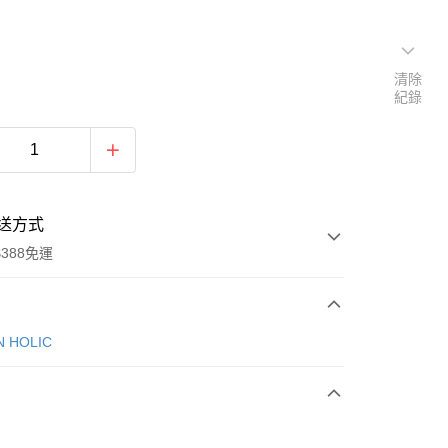
清除
紀錄
送方式
388免運
次付款
N HOLIC
期付款
0 利率 每期
NT$450
21家銀行
庫商業銀行
第一商業銀行