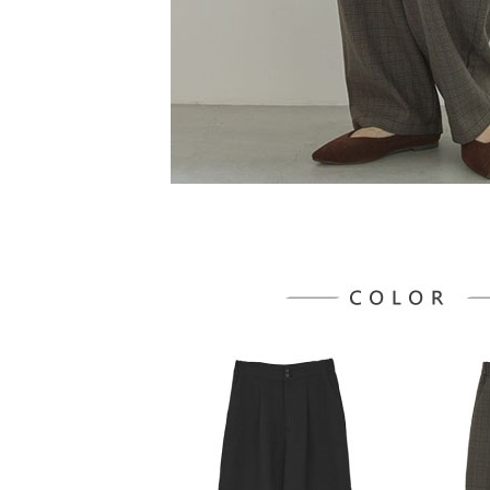
５．嚴禁
形，恩沛
動。