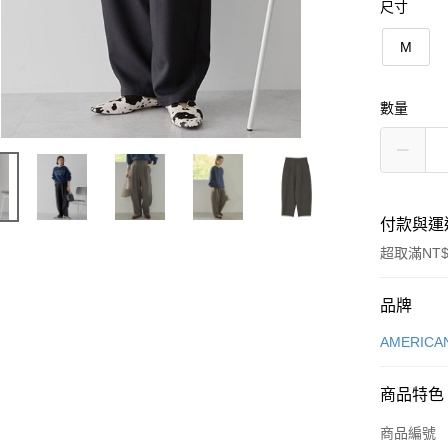
尺寸
M
數量
付款與運
超取滿NT$
付款方式
品牌
信用卡一
AMERICA
信用卡分
商品特色
3 期 
商品編號
合作金