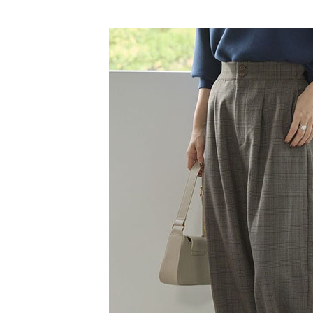
【「AFT
SALE ITE
醒簡訊。
每筆NT$6
１．於結帳
2.透過簡
付」結帳
帳／街口支
全家純取
２．訂單
３．收到繳
每筆NT$6
【注意事
／ATM／
1.本服務
※ 請注意
萊爾富取
用戶於交
絡購買商品
款買賣價
先享後付
每筆NT$6
2.基於同
※ 交易是
資料（包
是否繳費成
萊爾富純
用，由本
付客戶支
每筆NT$6
3.完整用
【注意事
7-11取貨
１．透過由
交易，需
每筆NT$6
求債權轉
２．關於
7-11純取
https://aft
每筆NT$6
３．未成
「AFTE
宅配
任。
４．使用「
每筆NT$9
即時審查
結果請求