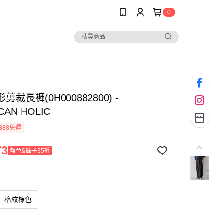
0
剪裁長褲(0H000882800) -
CAN HOLIC
388免運
73
藍色&褲子35折
格紋棕色