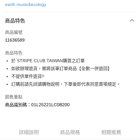
earth music&ecology
信用卡分期付款
3 期 0 利率 每期
NT$756
21家銀行
商品特色
合作金庫商業銀行
第一商業銀行
超商取貨付款
商品編號
華南商業銀行
彰化商業銀行
11636589
LINE Pay
上海商業儲蓄銀行
台北富邦商業銀行
國泰世華商業銀行
兆豐國際商業銀行
商品特色
Apple Pay
臺灣中小企業銀行
台中商業銀行
於 STRIPE CLUB TAIWAN購買之訂單
匯豐（台灣）商業銀行
華泰商業銀行
街口支付
如欲辦理退貨，需將該筆訂單商品【全數一併退回】
聯邦商業銀行
遠東國際商業銀行
元大商業銀行
永豐商業銀行
不提供單件退貨!!
悠遊付
玉山商業銀行
星展（台灣）商業銀行
訂購前請先詳讀購物說明，下單後即代表同意賣場規定。
台新國際商業銀行
中國信託商業銀行
Google Pay
台灣樂天信用卡公司
銷售重點
大哥付你分期
商品識別碼：01L25221LC0B200
相關說明
【大哥付你分期使用說明】
AFTEE先享後付
1.本服務由台灣大哥大提供，台灣大哥大用戶可立即使用無須另外申請。
2.付款方式選擇「大哥付你分期」，訂單成立後會自動跳轉到大哥付的交易
相關說明
詳細說明
商品規格
相關推薦
流程，驗證手機門號後，選擇欲分期的期數、繳款截止日，確認付款後即完
【關於「AFTEE先享後付」】
成交易。
ATM付款