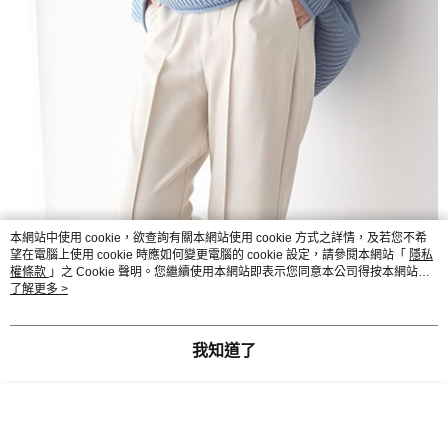
本網站中使用 cookie，欲查詢有關本網站使用 cookie 方式之詳情，及若您不希
望在電腦上使用 cookie 時應如何變更電腦的 cookie 設定，請參閱本網站「
隱私
權條款
」之 Cookie 聲明。您繼續使用本網站即表示您同意本公司得按本網站使
用條款之 Cookie 聲明使用 cookie。
了解更多 >
我知道了