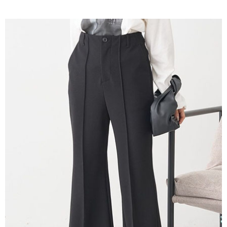
AFTEE先享後付是「在收到商品之後才付款」的支付方式。 讓您購物簡單
3.實際核准額度、可分期數及費用金額請依後續交易確認頁面所載為準。
便利好安心！
4.訂單成立30分鐘內，如未前往確認交易或遇審核未通過，訂單將自動取
１．簡單：不需註冊會員、不需綁卡、不需儲值。
運送方式
消。如遇「轉專審核」未通過狀況，表示未達大哥付你分期系統評分，恕無
２．便利：只要手機號碼，簡訊認證，即可結帳。
法說明評估內容。
３．安心：先確認商品／服務後，再付款。
全家取貨付款
【繳款方式說明】
1.分期款項不併入電信帳單，「大哥付你分期」於每月結算日後寄送繳費提
每筆NT$60，滿NT$388(含以上)免運費
【「AFTEE先享後付」結帳流程】
醒簡訊。
１．於結帳方式選擇「AFTEE先享後付」後，將跳轉至「AFTEE先享後付」
2.透過簡訊連結打開帳單後，可選擇「超商條碼／台灣大直營門市／銀行轉
全家純取貨
結帳頁面，進行簡訊認證並確認金額後，即可完成結帳。
帳／街口支付／iPASS MONEY」等通路繳費。
２．訂單成立數日內，您將收到繳費通知簡訊。
每筆NT$60，滿NT$388(含以上)免運費
３．收到繳費通知簡訊後14天內，點擊此簡訊中的連結，可透過四大超商／
【注意事項】
ATM／網路銀行／等多元方式進行付款，方視為交易完成。
萊爾富取貨付款
1.本服務係由「台灣大哥大股份有限公司」（以下簡稱本公司）所提供，讓
※ 請注意：結帳手續完成當下不需立刻繳費，但若您需要取消訂單，請聯絡
用戶於交易時，得透過本服務購買商品或服務，並由商店將買賣／分期付款
每筆NT$60，滿NT$888(含以上)免運費
購買商品的店家。未經商家同意取消之訂單仍視為有效，需透過AFTEE先享
買賣價金債權讓與本公司後，依約使用本公司帳單繳交帳款。
後付繳納相關費用。
2.基於同意付款使用「大哥付你分期」之契約關係目的，商店將以您的個人
萊爾富純取貨
※ 交易是否成功請以「AFTEE先享後付 」之結帳頁面顯示為準，若有關於
資料（包含姓名、電話或地址）提供予台灣大哥大進項蒐集、處理及利用，
是否繳費成功／繳費後需取消欲退款等相關疑問，請聯繫「AFTEE先享後付
每筆NT$60，滿NT$888(含以上)免運費
由本公司與您本人進行分期帳單所需資料之確認、核對及更正。
客戶支援中心」
https://netprotections.freshdesk.com/support/home
3.完整用戶服務條款，請詳閱以下連結：
https://oppay.tw/userRule
7-11取貨付款
【注意事項】
１．透過由恩沛科技股份有限公司提供之「AFTEE先享後付」服務完成之交
每筆NT$60，滿NT$888(含以上)免運費
易，需依本服務之必要範圍內提供個人資料，並將交易相關給付款項請求債
權轉讓予恩沛科技股份有限公司。
7-11純取貨
２．關於個人資料處理事宜，請瀏覽以下網址：
每筆NT$60，滿NT$888(含以上)免運費
https://aftee.tw/terms/#terms3