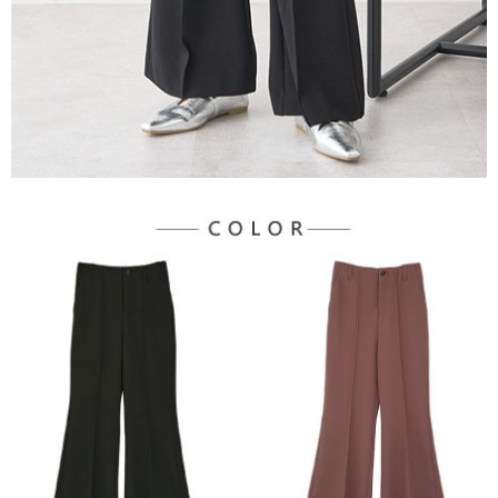
３．未成年的使用者請事先徵得法定代理人或監護人之同意方可使用
宅配
「AFTEE先享後付」，若未經同意申辦者引起之損失，本公司不負相關責
任。
每筆NT$90，滿NT$888(含以上)免運費
４．使用「AFTEE先享後付」時，將依據個別帳號之用戶狀況，依本公司即
時審查核予不同之上限額度；若仍有額度不足之情形，本公司將視審查結果
請求用戶進行身份認證。
５．嚴禁一人註冊多個帳號或使用他人資訊註冊。若發現惡意使用之情形，
恩沛科技股份有限公司將有權停止該用戶之使用額度並採取法律行動。