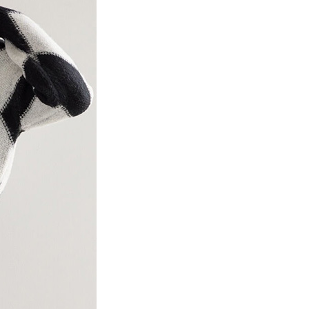
項】
網路銀行／等多元方式進行付款，方視為交易完成。
係由「台灣大哥大股份有限公司」（以下簡稱本公司）所提供，讓
：結帳手續完成當下不需立刻繳費，但若您需要取消訂單，請聯
貨付款
易時，得透過本服務購買商品或服務，並由商店將買賣／分期付
的店家。未經商家同意取消之訂單仍視為有效，需透過AFTEE
金債權讓與本公司後，依約使用本公司帳單繳交帳款。
繳納相關費用。
0，滿NT$888(含以上)免運費
意付款使用「大哥付你分期」之契約關係目的，商店將以您的個人
否成功請以「AFTEE先享後付 」之結帳頁面顯示為準，若有關於
含姓名、電話或地址）提供予台灣大哥大進項蒐集、處理及利
功／繳費後需取消欲退款等相關疑問，請聯繫「AFTEE先享後
取貨
公司與您本人進行分期帳單所需資料之確認、核對及更正。
援中心」
https://netprotections.freshdesk.com/support/home
0，滿NT$888(含以上)免運費
戶服務條款，請詳閱以下連結：
https://oppay.tw/userRule
項】
付款
恩沛科技股份有限公司提供之「AFTEE先享後付」服務完成之
依本服務之必要範圍內提供個人資料，並將交易相關給付款項請
0，滿NT$888(含以上)免運費
讓予恩沛科技股份有限公司。
個人資料處理事宜，請瀏覽以下網址：
貨
ee.tw/terms/#terms3
0，滿NT$888(含以上)免運費
年的使用者請事先徵得法定代理人或監護人之同意方可使用
E先享後付」，若未經同意申辦者引起之損失，本公司不負相關責
AFTEE先享後付」時，將依據個別帳號之用戶狀況，依本公司
0，滿NT$888(含以上)免運費
核予不同之上限額度；若仍有額度不足之情形，本公司將視審查
用戶進行身份認證。
一人註冊多個帳號或使用他人資訊註冊。若發現惡意使用之情
科技股份有限公司將有權停止該用戶之使用額度並採取法律行