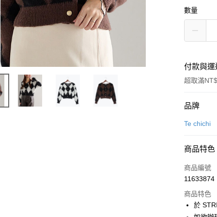
數量
付款與運
超取滿NT$
付款方式
品牌
信用卡一
Te chichi
信用卡分
商品特色
3 期 
商品編號
合作金
超商取貨
11633874
華南商
LINE Pay
上海商
商品特色
國泰世
於 STR
Apple Pay
臺灣中