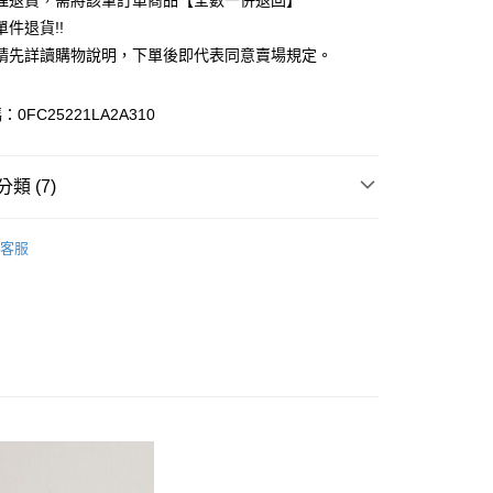
理退貨，需將該筆訂單商品【全數一併退回】
台灣）商業銀行
華泰商業銀行
件退貨!!
業銀行
遠東國際商業銀行
請先詳讀購物說明，下單後即代表同意賣場規定。
業銀行
永豐商業銀行
業銀行
星展（台灣）商業銀行
際商業銀行
中國信託商業銀行
y
0FC25221LA2A310
天信用卡公司
分期
類 (7)
你分期使用說明】
享後付
由台灣大哥大提供，台灣大哥大用戶可立即使用無須另外申請。
TOP / 上衣
式選擇「大哥付你分期」，訂單成立後會自動跳轉到大哥付的交易
客服
證手機門號後，選擇欲分期的期數、繳款截止日，確認付款後即
FTEE先享後付」】
 外套
。
先享後付是「在收到商品之後才付款」的支付方式。 讓您購物簡單
准額度、可分期數及費用金額請依後續交易確認頁面所載為準。
心！
ALL ITEMS
立30分鐘內，如未前往確認交易或遇審核未通過，訂單將自動取
：不需註冊會員、不需綁卡、不需儲值。
「轉專審核」未通過狀況，表示未達大哥付你分期系統評分，恕
OUTER / 外套
：只要手機號碼，簡訊認證，即可結帳。
評估內容。
：先確認商品／服務後，再付款。
OWN
Te chichi
式說明】
付款
項不併入電信帳單，「大哥付你分期」於每月結算日後寄送繳費提
EE先享後付」結帳流程】
MS
單筆滿$888現抵$88
0，滿NT$388(含以上)免運費
方式選擇「AFTEE先享後付」後，將跳轉至「AFTEE先享後
訊連結打開帳單後，可選擇「超商條碼／台灣大直營門市／銀行轉
頁面，進行簡訊認證並確認金額後，即可完成結帳。
MS
WEB限定 ➯ 45折
付／iPASS MONEY」等通路繳費。
貨
成立數日內，您將收到繳費通知簡訊。
費通知簡訊後14天內，點擊此簡訊中的連結，可透過四大超商
0，滿NT$388(含以上)免運費