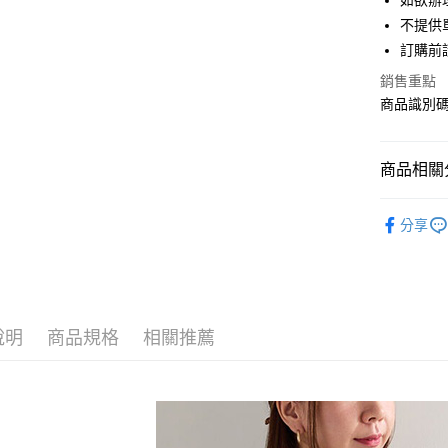
如欲辦
匯豐（
街口支付
不提供單
聯邦商
訂購前
元大商
悠遊付
玉山商
銷售重點
台新國
Google Pa
商品識別碼：
台灣樂
大哥付你
相關說明
商品相關分
【大哥付
AFTEE先
1.本服務
Te chichi
2.付款方
相關說明
分享
流程，驗
【關於「A
OUTER /
ATM付款
完成交易
AFTEE
3.實際核
便利好安
Te chichi
4.訂單成
１．簡單
消。如遇
Te chichi
２．便利
運送方式
無法說明
３．安心
說明
商品規格
相關推薦
PRICE D
【繳款方
全家取貨
1.分期款
【「AFT
SALE ITE
醒簡訊。
每筆NT$6
１．於結帳
2.透過簡
付」結帳
SALE ITE
帳／街口支
全家純取
２．訂單
３．收到繳
每筆NT$6