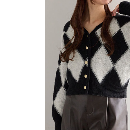
【注意事
／ATM／
1.本服務
※ 請注意
萊爾富取
用戶於交
絡購買商品
款買賣價
先享後付
每筆NT$6
2.基於同
※ 交易是
資料（包
是否繳費成
萊爾富純
用，由本
付客戶支
每筆NT$6
3.完整用
【注意事
7-11取貨
１．透過由
交易，需
每筆NT$6
求債權轉
２．關於
7-11純取
https://aft
每筆NT$6
３．未成
「AFTE
宅配
任。
４．使用「
每筆NT$9
即時審查
結果請求
５．嚴禁
形，恩沛
動。