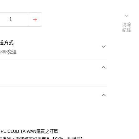
清除
紀錄
送方式
388免運
次付款
期付款
0 利率 每期
NT$980
21家銀行
庫商業銀行
第一商業銀行
付款
業銀行
彰化商業銀行
業儲蓄銀行
台北富邦商業銀行
華商業銀行
兆豐國際商業銀行
IPE CLUB TAIWAN購買之訂單
小企業銀行
台中商業銀行