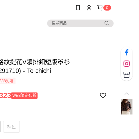
0
格紋提花V領排釦短版罩衫
91710) - Te chichi
388免運
323
WEB限定45折
棕色