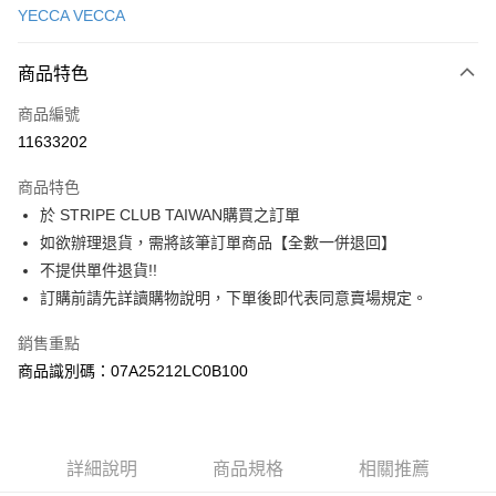
YECCA VECCA
信用卡分期付款
3 期 0 利率 每期
NT$1,260
21家銀行
商品特色
合作金庫商業銀行
第一商業銀行
超商取貨付款
商品編號
華南商業銀行
彰化商業銀行
11633202
LINE Pay
上海商業儲蓄銀行
台北富邦商業銀行
國泰世華商業銀行
兆豐國際商業銀行
商品特色
Apple Pay
臺灣中小企業銀行
台中商業銀行
於 STRIPE CLUB TAIWAN購買之訂單
匯豐（台灣）商業銀行
華泰商業銀行
街口支付
如欲辦理退貨，需將該筆訂單商品【全數一併退回】
聯邦商業銀行
遠東國際商業銀行
元大商業銀行
永豐商業銀行
不提供單件退貨!!
悠遊付
玉山商業銀行
星展（台灣）商業銀行
訂購前請先詳讀購物說明，下單後即代表同意賣場規定。
台新國際商業銀行
中國信託商業銀行
Google Pay
台灣樂天信用卡公司
銷售重點
大哥付你分期
商品識別碼：07A25212LC0B100
相關說明
【大哥付你分期使用說明】
AFTEE先享後付
1.本服務由台灣大哥大提供，台灣大哥大用戶可立即使用無須另外申請。
2.付款方式選擇「大哥付你分期」，訂單成立後會自動跳轉到大哥付的交易
相關說明
詳細說明
商品規格
相關推薦
流程，驗證手機門號後，選擇欲分期的期數、繳款截止日，確認付款後即完
【關於「AFTEE先享後付」】
成交易。
ATM付款