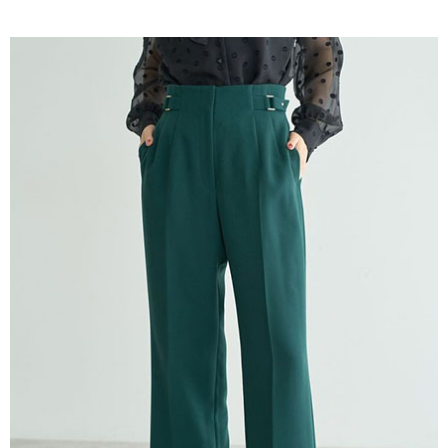
AFTEE先享後付是「在收到商品之後才付款」的支付方式。 讓您購物簡單
3.實際核准額度、可分期數及費用金額請依後續交易確認頁面所載為準。
便利好安心！
4.訂單成立30分鐘內，如未前往確認交易或遇審核未通過，訂單將自動取
１．簡單：不需註冊會員、不需綁卡、不需儲值。
運送方式
消。如遇「轉專審核」未通過狀況，表示未達大哥付你分期系統評分，恕無
２．便利：只要手機號碼，簡訊認證，即可結帳。
法說明評估內容。
３．安心：先確認商品／服務後，再付款。
全家取貨付款
【繳款方式說明】
1.分期款項不併入電信帳單，「大哥付你分期」於每月結算日後寄送繳費提
每筆NT$60，滿NT$388(含以上)免運費
【「AFTEE先享後付」結帳流程】
醒簡訊。
１．於結帳方式選擇「AFTEE先享後付」後，將跳轉至「AFTEE先享後付」
2.透過簡訊連結打開帳單後，可選擇「超商條碼／台灣大直營門市／銀行轉
全家純取貨
結帳頁面，進行簡訊認證並確認金額後，即可完成結帳。
帳／街口支付／iPASS MONEY」等通路繳費。
２．訂單成立數日內，您將收到繳費通知簡訊。
每筆NT$60，滿NT$388(含以上)免運費
３．收到繳費通知簡訊後14天內，點擊此簡訊中的連結，可透過四大超商／
【注意事項】
ATM／網路銀行／等多元方式進行付款，方視為交易完成。
萊爾富取貨付款
1.本服務係由「台灣大哥大股份有限公司」（以下簡稱本公司）所提供，讓
※ 請注意：結帳手續完成當下不需立刻繳費，但若您需要取消訂單，請聯絡
用戶於交易時，得透過本服務購買商品或服務，並由商店將買賣／分期付款
每筆NT$60，滿NT$888(含以上)免運費
購買商品的店家。未經商家同意取消之訂單仍視為有效，需透過AFTEE先享
買賣價金債權讓與本公司後，依約使用本公司帳單繳交帳款。
後付繳納相關費用。
2.基於同意付款使用「大哥付你分期」之契約關係目的，商店將以您的個人
萊爾富純取貨
※ 交易是否成功請以「AFTEE先享後付 」之結帳頁面顯示為準，若有關於
資料（包含姓名、電話或地址）提供予台灣大哥大進項蒐集、處理及利用，
是否繳費成功／繳費後需取消欲退款等相關疑問，請聯繫「AFTEE先享後付
每筆NT$60，滿NT$888(含以上)免運費
由本公司與您本人進行分期帳單所需資料之確認、核對及更正。
客戶支援中心」
https://netprotections.freshdesk.com/support/home
3.完整用戶服務條款，請詳閱以下連結：
https://oppay.tw/userRule
7-11取貨付款
【注意事項】
１．透過由恩沛科技股份有限公司提供之「AFTEE先享後付」服務完成之交
每筆NT$60，滿NT$888(含以上)免運費
易，需依本服務之必要範圍內提供個人資料，並將交易相關給付款項請求債
權轉讓予恩沛科技股份有限公司。
7-11純取貨
２．關於個人資料處理事宜，請瀏覽以下網址：
每筆NT$60，滿NT$888(含以上)免運費
https://aftee.tw/terms/#terms3