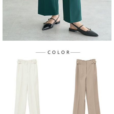
３．未成年的使用者請事先徵得法定代理人或監護人之同意方可使用
宅配
「AFTEE先享後付」，若未經同意申辦者引起之損失，本公司不負相關責
任。
每筆NT$90，滿NT$888(含以上)免運費
４．使用「AFTEE先享後付」時，將依據個別帳號之用戶狀況，依本公司即
時審查核予不同之上限額度；若仍有額度不足之情形，本公司將視審查結果
請求用戶進行身份認證。
５．嚴禁一人註冊多個帳號或使用他人資訊註冊。若發現惡意使用之情形，
恩沛科技股份有限公司將有權停止該用戶之使用額度並採取法律行動。