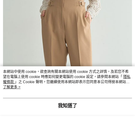
本網站中使用 cookie，欲查詢有關本網站使用 cookie 方式之詳情，及若您不希
望在電腦上使用 cookie 時應如何變更電腦的 cookie 設定，請參閱本網站「
隱私
權條款
」之 Cookie 聲明。您繼續使用本網站即表示您同意本公司得按本網站使
用條款之 Cookie 聲明使用 cookie。
了解更多 >
我知道了