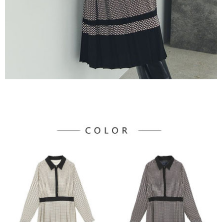
３．未成年的使用者請事先徵得法定代理人或監護人之同意方可使用
宅配
「AFTEE先享後付」，若未經同意申辦者引起之損失，本公司不負相關責
任。
每筆NT$90，滿NT$888(含以上)免運費
４．使用「AFTEE先享後付」時，將依據個別帳號之用戶狀況，依本公司即
時審查核予不同之上限額度；若仍有額度不足之情形，本公司將視審查結果
請求用戶進行身份認證。
５．嚴禁一人註冊多個帳號或使用他人資訊註冊。若發現惡意使用之情形，
恩沛科技股份有限公司將有權停止該用戶之使用額度並採取法律行動。