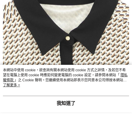
本網站中使用 cookie，欲查詢有關本網站使用 cookie 方式之詳情，及若您不希
望在電腦上使用 cookie 時應如何變更電腦的 cookie 設定，請參閱本網站「
隱私
權條款
」之 Cookie 聲明。您繼續使用本網站即表示您同意本公司得按本網站使
用條款之 Cookie 聲明使用 cookie。
了解更多 >
我知道了