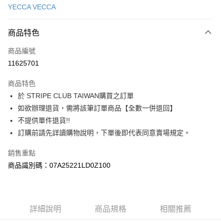
YECCA VECCA
信用卡分期付款
3 期 0 利率 每期
NT$1,636
21家銀行
商品特色
合作金庫商業銀行
第一商業銀行
超商取貨付款
商品編號
華南商業銀行
彰化商業銀行
11625701
LINE Pay
上海商業儲蓄銀行
台北富邦商業銀行
國泰世華商業銀行
兆豐國際商業銀行
商品特色
Apple Pay
臺灣中小企業銀行
台中商業銀行
於 STRIPE CLUB TAIWAN購買之訂單
匯豐（台灣）商業銀行
華泰商業銀行
街口支付
如欲辦理退貨，需將該筆訂單商品【全數一併退回】
聯邦商業銀行
遠東國際商業銀行
元大商業銀行
永豐商業銀行
不提供單件退貨!!
悠遊付
玉山商業銀行
星展（台灣）商業銀行
訂購前請先詳讀購物說明，下單後即代表同意賣場規定。
台新國際商業銀行
中國信託商業銀行
Google Pay
台灣樂天信用卡公司
銷售重點
大哥付你分期
商品識別碼：07A25221LD0Z100
相關說明
【大哥付你分期使用說明】
AFTEE先享後付
1.本服務由台灣大哥大提供，台灣大哥大用戶可立即使用無須另外申請。
2.付款方式選擇「大哥付你分期」，訂單成立後會自動跳轉到大哥付的交易
相關說明
詳細說明
商品規格
相關推薦
流程，驗證手機門號後，選擇欲分期的期數、繳款截止日，確認付款後即完
【關於「AFTEE先享後付」】
成交易。
ATM付款