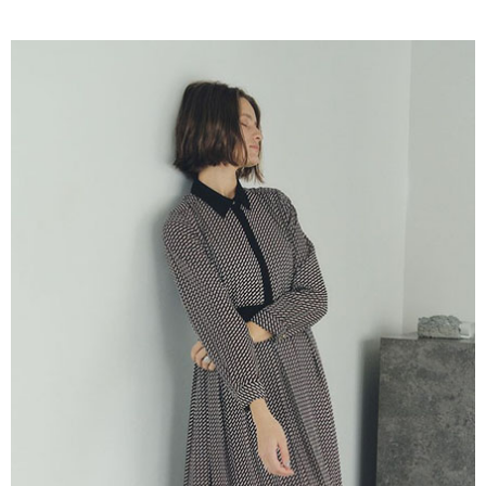
AFTEE先享後付是「在收到商品之後才付款」的支付方式。 讓您購物簡單
3.實際核准額度、可分期數及費用金額請依後續交易確認頁面所載為準。
便利好安心！
4.訂單成立30分鐘內，如未前往確認交易或遇審核未通過，訂單將自動取
１．簡單：不需註冊會員、不需綁卡、不需儲值。
運送方式
消。如遇「轉專審核」未通過狀況，表示未達大哥付你分期系統評分，恕無
２．便利：只要手機號碼，簡訊認證，即可結帳。
法說明評估內容。
３．安心：先確認商品／服務後，再付款。
全家取貨付款
【繳款方式說明】
1.分期款項不併入電信帳單，「大哥付你分期」於每月結算日後寄送繳費提
每筆NT$60，滿NT$388(含以上)免運費
【「AFTEE先享後付」結帳流程】
醒簡訊。
１．於結帳方式選擇「AFTEE先享後付」後，將跳轉至「AFTEE先享後付」
2.透過簡訊連結打開帳單後，可選擇「超商條碼／台灣大直營門市／銀行轉
全家純取貨
結帳頁面，進行簡訊認證並確認金額後，即可完成結帳。
帳／街口支付／iPASS MONEY」等通路繳費。
２．訂單成立數日內，您將收到繳費通知簡訊。
每筆NT$60，滿NT$388(含以上)免運費
３．收到繳費通知簡訊後14天內，點擊此簡訊中的連結，可透過四大超商／
【注意事項】
ATM／網路銀行／等多元方式進行付款，方視為交易完成。
萊爾富取貨付款
1.本服務係由「台灣大哥大股份有限公司」（以下簡稱本公司）所提供，讓
※ 請注意：結帳手續完成當下不需立刻繳費，但若您需要取消訂單，請聯絡
用戶於交易時，得透過本服務購買商品或服務，並由商店將買賣／分期付款
每筆NT$60，滿NT$888(含以上)免運費
購買商品的店家。未經商家同意取消之訂單仍視為有效，需透過AFTEE先享
買賣價金債權讓與本公司後，依約使用本公司帳單繳交帳款。
後付繳納相關費用。
2.基於同意付款使用「大哥付你分期」之契約關係目的，商店將以您的個人
萊爾富純取貨
※ 交易是否成功請以「AFTEE先享後付 」之結帳頁面顯示為準，若有關於
資料（包含姓名、電話或地址）提供予台灣大哥大進項蒐集、處理及利用，
是否繳費成功／繳費後需取消欲退款等相關疑問，請聯繫「AFTEE先享後付
每筆NT$60，滿NT$888(含以上)免運費
由本公司與您本人進行分期帳單所需資料之確認、核對及更正。
客戶支援中心」
https://netprotections.freshdesk.com/support/home
3.完整用戶服務條款，請詳閱以下連結：
https://oppay.tw/userRule
7-11取貨付款
【注意事項】
１．透過由恩沛科技股份有限公司提供之「AFTEE先享後付」服務完成之交
每筆NT$60，滿NT$888(含以上)免運費
易，需依本服務之必要範圍內提供個人資料，並將交易相關給付款項請求債
權轉讓予恩沛科技股份有限公司。
7-11純取貨
２．關於個人資料處理事宜，請瀏覽以下網址：
每筆NT$60，滿NT$888(含以上)免運費
https://aftee.tw/terms/#terms3