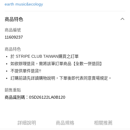
earth music&ecology
信用卡分期付款
3 期 0 利率 每期
NT$563
21家銀行
商品特色
合作金庫商業銀行
第一商業銀行
超商取貨付款
商品編號
華南商業銀行
彰化商業銀行
11609237
LINE Pay
上海商業儲蓄銀行
台北富邦商業銀行
國泰世華商業銀行
兆豐國際商業銀行
商品特色
Apple Pay
臺灣中小企業銀行
台中商業銀行
於 STRIPE CLUB TAIWAN購買之訂單
匯豐（台灣）商業銀行
華泰商業銀行
街口支付
如欲辦理退貨，需將該筆訂單商品【全數一併退回】
聯邦商業銀行
遠東國際商業銀行
元大商業銀行
永豐商業銀行
不提供單件退貨!!
悠遊付
玉山商業銀行
星展（台灣）商業銀行
訂購前請先詳讀購物說明，下單後即代表同意賣場規定。
台新國際商業銀行
中國信託商業銀行
Google Pay
台灣樂天信用卡公司
銷售重點
大哥付你分期
商品識別碼：0SD26122LA0B120
相關說明
【大哥付你分期使用說明】
AFTEE先享後付
1.本服務由台灣大哥大提供，台灣大哥大用戶可立即使用無須另外申請。
2.付款方式選擇「大哥付你分期」，訂單成立後會自動跳轉到大哥付的交易
相關說明
詳細說明
商品規格
相關推薦
流程，驗證手機門號後，選擇欲分期的期數、繳款截止日，確認付款後即完
【關於「AFTEE先享後付」】
成交易。
ATM付款