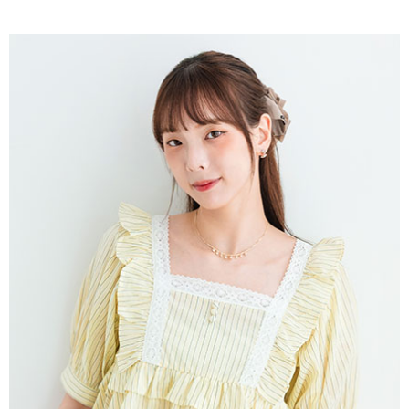
AFTEE先享後付是「在收到商品之後才付款」的支付方式。 讓您購物簡單
3.實際核准額度、可分期數及費用金額請依後續交易確認頁面所載為準。
便利好安心！
4.訂單成立30分鐘內，如未前往確認交易或遇審核未通過，訂單將自動取
１．簡單：不需註冊會員、不需綁卡、不需儲值。
運送方式
消。如遇「轉專審核」未通過狀況，表示未達大哥付你分期系統評分，恕無
２．便利：只要手機號碼，簡訊認證，即可結帳。
法說明評估內容。
３．安心：先確認商品／服務後，再付款。
全家取貨付款
【繳款方式說明】
1.分期款項不併入電信帳單，「大哥付你分期」於每月結算日後寄送繳費提
每筆NT$60，滿NT$388(含以上)免運費
【「AFTEE先享後付」結帳流程】
醒簡訊。
１．於結帳方式選擇「AFTEE先享後付」後，將跳轉至「AFTEE先享後付」
2.透過簡訊連結打開帳單後，可選擇「超商條碼／台灣大直營門市／銀行轉
全家純取貨
結帳頁面，進行簡訊認證並確認金額後，即可完成結帳。
帳／街口支付／iPASS MONEY」等通路繳費。
２．訂單成立數日內，您將收到繳費通知簡訊。
每筆NT$60，滿NT$388(含以上)免運費
３．收到繳費通知簡訊後14天內，點擊此簡訊中的連結，可透過四大超商／
【注意事項】
ATM／網路銀行／等多元方式進行付款，方視為交易完成。
萊爾富取貨付款
1.本服務係由「台灣大哥大股份有限公司」（以下簡稱本公司）所提供，讓
※ 請注意：結帳手續完成當下不需立刻繳費，但若您需要取消訂單，請聯絡
用戶於交易時，得透過本服務購買商品或服務，並由商店將買賣／分期付款
每筆NT$60，滿NT$888(含以上)免運費
購買商品的店家。未經商家同意取消之訂單仍視為有效，需透過AFTEE先享
買賣價金債權讓與本公司後，依約使用本公司帳單繳交帳款。
後付繳納相關費用。
2.基於同意付款使用「大哥付你分期」之契約關係目的，商店將以您的個人
萊爾富純取貨
※ 交易是否成功請以「AFTEE先享後付 」之結帳頁面顯示為準，若有關於
資料（包含姓名、電話或地址）提供予台灣大哥大進項蒐集、處理及利用，
是否繳費成功／繳費後需取消欲退款等相關疑問，請聯繫「AFTEE先享後付
每筆NT$60，滿NT$888(含以上)免運費
由本公司與您本人進行分期帳單所需資料之確認、核對及更正。
客戶支援中心」
https://netprotections.freshdesk.com/support/home
3.完整用戶服務條款，請詳閱以下連結：
https://oppay.tw/userRule
7-11取貨付款
【注意事項】
１．透過由恩沛科技股份有限公司提供之「AFTEE先享後付」服務完成之交
每筆NT$60，滿NT$888(含以上)免運費
易，需依本服務之必要範圍內提供個人資料，並將交易相關給付款項請求債
權轉讓予恩沛科技股份有限公司。
7-11純取貨
２．關於個人資料處理事宜，請瀏覽以下網址：
每筆NT$60，滿NT$888(含以上)免運費
https://aftee.tw/terms/#terms3