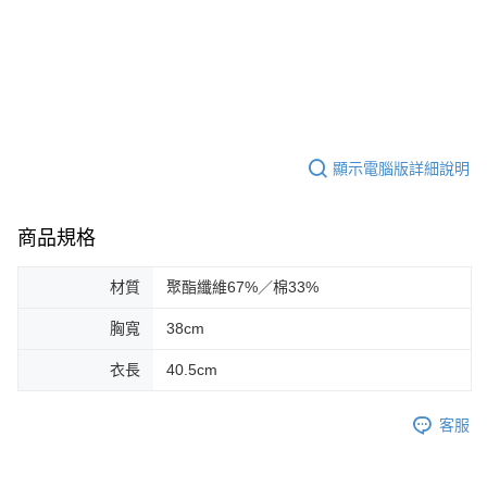
顯示電腦版詳細說明
商品規格
材質
聚酯纖維67%／棉33%
胸寬
38cm
衣長
40.5cm
客服