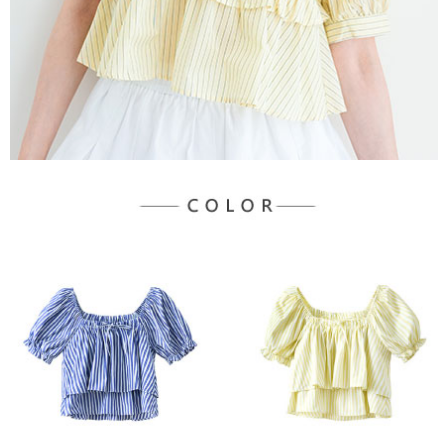
３．未成年的使用者請事先徵得法定代理人或監護人之同意方可使用
宅配
「AFTEE先享後付」，若未經同意申辦者引起之損失，本公司不負相關責
任。
每筆NT$90，滿NT$888(含以上)免運費
４．使用「AFTEE先享後付」時，將依據個別帳號之用戶狀況，依本公司即
時審查核予不同之上限額度；若仍有額度不足之情形，本公司將視審查結果
請求用戶進行身份認證。
５．嚴禁一人註冊多個帳號或使用他人資訊註冊。若發現惡意使用之情形，
恩沛科技股份有限公司將有權停止該用戶之使用額度並採取法律行動。