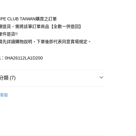
付款
業銀行
彰化商業銀行
業儲蓄銀行
台北富邦商業銀行
華商業銀行
兆豐國際商業銀行
IPE CLUB TAIWAN購買之訂單
小企業銀行
台中商業銀行
理退貨，需將該筆訂單商品【全數一併退回】
台灣）商業銀行
華泰商業銀行
件退貨!!
業銀行
遠東國際商業銀行
請先詳讀購物說明，下單後即代表同意賣場規定。
業銀行
永豐商業銀行
業銀行
星展（台灣）商業銀行
際商業銀行
中國信託商業銀行
y
0HA26112LA1D200
天信用卡公司
分期
類 (7)
你分期使用說明】
享後付
由台灣大哥大提供，台灣大哥大用戶可立即使用無須另外申請。
N HOLIC
TOP / 上衣
式選擇「大哥付你分期」，訂單成立後會自動跳轉到大哥付的交易
客服
證手機門號後，選擇欲分期的期數、繳款截止日，確認付款後即
FTEE先享後付」】
上衣
。
先享後付是「在收到商品之後才付款」的支付方式。 讓您購物簡單
准額度、可分期數及費用金額請依後續交易確認頁面所載為準。
心！
IVALS / 新品上市
立30分鐘內，如未前往確認交易或遇審核未通過，訂單將自動取
：不需註冊會員、不需綁卡、不需儲值。
「轉專審核」未通過狀況，表示未達大哥付你分期系統評分，恕
N HOLIC
ALL ITEMS
：只要手機號碼，簡訊認證，即可結帳。
評估內容。
：先確認商品／服務後，再付款。
N HOLIC
SS│春夏 新入荷
式說明】
付款
項不併入電信帳單，「大哥付你分期」於每月結算日後寄送繳費提