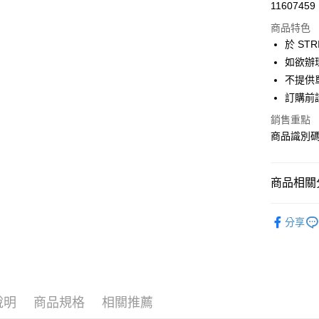
超商取貨
11607459
華南商
LINE Pay
上海商
商品特色
國泰世
於 STR
Apple Pay
臺灣中
如欲辦
匯豐（
街口支付
不提供單
聯邦商
訂購前
元大商
悠遊付
玉山商
銷售重點
台新國
Google Pa
商品識別碼：
台灣樂
大哥付你
相關說明
商品相關分
【大哥付
AFTEE先
1.本服務
AMERICA
2.付款方
相關說明
分享
流程，驗
【關於「A
TOPS / 
ATM付款
完成交易
AFTEE
3.實際核
便利好安
NEW ARR
4.訂單成
１．簡單
消。如遇
AMERICA
２．便利
運送方式
無法說明
３．安心
說明
商品規格
相關推薦
AMERICA
【繳款方
全家取貨
1.分期款