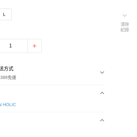
L
清除
紀錄
送方式
388免運
次付款
N HOLIC
期付款
0 利率 每期
NT$293
21家銀行
庫商業銀行
第一商業銀行