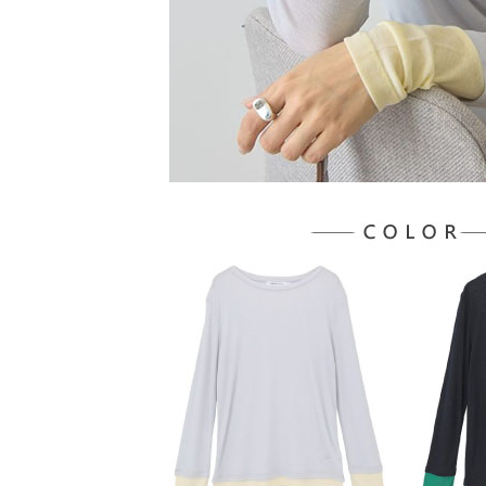
５．嚴禁
形，恩沛
動。