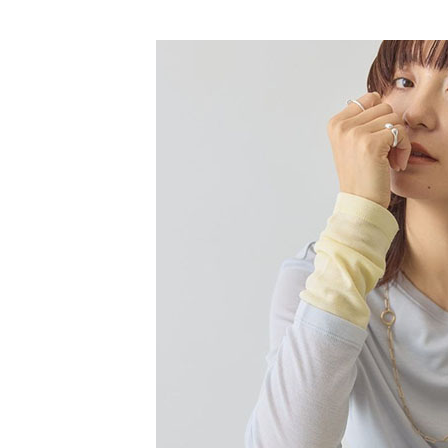
【「AFT
SALE ITE
醒簡訊。
每筆NT$6
１．於結帳
2.透過簡
付」結帳
SALE ITE
帳／街口支
全家純取
２．訂單
３．收到繳
每筆NT$6
【注意事
／ATM／
1.本服務
※ 請注意
萊爾富取
用戶於交
絡購買商品
款買賣價
先享後付
每筆NT$6
2.基於同
※ 交易是
資料（包
是否繳費成
萊爾富純
用，由本
付客戶支
每筆NT$6
3.完整用
【注意事
7-11取貨
１．透過由
交易，需
每筆NT$6
求債權轉
２．關於
7-11純取
https://aft
每筆NT$6
３．未成
「AFTE
宅配
任。
４．使用「
每筆NT$9
即時審查
結果請求