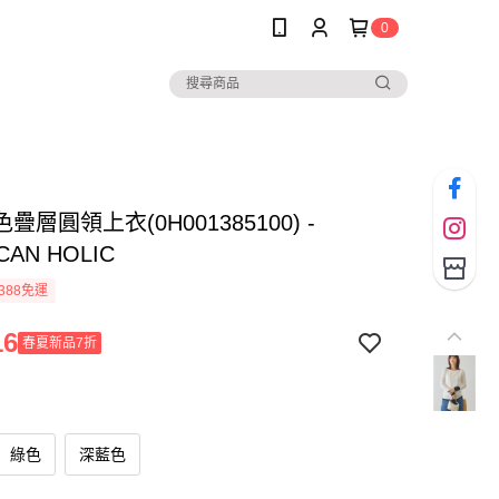
0
疊層圓領上衣(0H001385100) -
CAN HOLIC
388免運
16
春夏新品7折
綠色
深藍色