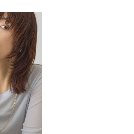
EE先享後付」結帳流程】
MS
春夏新品 ➯ 7折
0，滿NT$388(含以上)免運費
方式選擇「AFTEE先享後付」後，將跳轉至「AFTEE先享後
訊連結打開帳單後，可選擇「超商條碼／台灣大直營門市／銀行轉
頁面，進行簡訊認證並確認金額後，即可完成結帳。
MS
單筆滿$1800抵$200、滿$2800抵$400
付／iPASS MONEY」等通路繳費。
貨
成立數日內，您將收到繳費通知簡訊。
費通知簡訊後14天內，點擊此簡訊中的連結，可透過四大超商
0，滿NT$388(含以上)免運費
項】
網路銀行／等多元方式進行付款，方視為交易完成。
係由「台灣大哥大股份有限公司」（以下簡稱本公司）所提供，讓
：結帳手續完成當下不需立刻繳費，但若您需要取消訂單，請聯
貨付款
易時，得透過本服務購買商品或服務，並由商店將買賣／分期付
的店家。未經商家同意取消之訂單仍視為有效，需透過AFTEE
金債權讓與本公司後，依約使用本公司帳單繳交帳款。
繳納相關費用。
0，滿NT$888(含以上)免運費
意付款使用「大哥付你分期」之契約關係目的，商店將以您的個人
否成功請以「AFTEE先享後付 」之結帳頁面顯示為準，若有關於
含姓名、電話或地址）提供予台灣大哥大進項蒐集、處理及利
功／繳費後需取消欲退款等相關疑問，請聯繫「AFTEE先享後
取貨
公司與您本人進行分期帳單所需資料之確認、核對及更正。
援中心」
https://netprotections.freshdesk.com/support/home
0，滿NT$888(含以上)免運費
戶服務條款，請詳閱以下連結：
https://oppay.tw/userRule
項】
付款
恩沛科技股份有限公司提供之「AFTEE先享後付」服務完成之
依本服務之必要範圍內提供個人資料，並將交易相關給付款項請
0，滿NT$888(含以上)免運費
讓予恩沛科技股份有限公司。
個人資料處理事宜，請瀏覽以下網址：
貨
ee.tw/terms/#terms3
0，滿NT$888(含以上)免運費
年的使用者請事先徵得法定代理人或監護人之同意方可使用
E先享後付」，若未經同意申辦者引起之損失，本公司不負相關責
AFTEE先享後付」時，將依據個別帳號之用戶狀況，依本公司
0，滿NT$888(含以上)免運費
核予不同之上限額度；若仍有額度不足之情形，本公司將視審查
用戶進行身份認證。