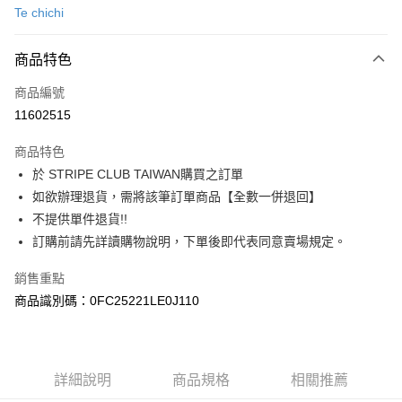
Te chichi
信用卡分期付款
3 期 0 利率 每期
NT$1,400
21家銀行
商品特色
合作金庫商業銀行
第一商業銀行
超商取貨付款
商品編號
華南商業銀行
彰化商業銀行
11602515
LINE Pay
上海商業儲蓄銀行
台北富邦商業銀行
國泰世華商業銀行
兆豐國際商業銀行
商品特色
Apple Pay
臺灣中小企業銀行
台中商業銀行
於 STRIPE CLUB TAIWAN購買之訂單
匯豐（台灣）商業銀行
華泰商業銀行
街口支付
如欲辦理退貨，需將該筆訂單商品【全數一併退回】
聯邦商業銀行
遠東國際商業銀行
元大商業銀行
永豐商業銀行
不提供單件退貨!!
悠遊付
玉山商業銀行
星展（台灣）商業銀行
訂購前請先詳讀購物說明，下單後即代表同意賣場規定。
台新國際商業銀行
中國信託商業銀行
Google Pay
台灣樂天信用卡公司
銷售重點
大哥付你分期
商品識別碼：0FC25221LE0J110
相關說明
【大哥付你分期使用說明】
AFTEE先享後付
1.本服務由台灣大哥大提供，台灣大哥大用戶可立即使用無須另外申請。
2.付款方式選擇「大哥付你分期」，訂單成立後會自動跳轉到大哥付的交易
相關說明
詳細說明
商品規格
相關推薦
流程，驗證手機門號後，選擇欲分期的期數、繳款截止日，確認付款後即完
【關於「AFTEE先享後付」】
成交易。
ATM付款