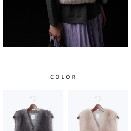
３．未成年的使用者請事先徵得法定代理人或監護人之同意方可使用
宅配
「AFTEE先享後付」，若未經同意申辦者引起之損失，本公司不負相關責
任。
每筆NT$90，滿NT$888(含以上)免運費
４．使用「AFTEE先享後付」時，將依據個別帳號之用戶狀況，依本公司即
時審查核予不同之上限額度；若仍有額度不足之情形，本公司將視審查結果
請求用戶進行身份認證。
５．嚴禁一人註冊多個帳號或使用他人資訊註冊。若發現惡意使用之情形，
恩沛科技股份有限公司將有權停止該用戶之使用額度並採取法律行動。