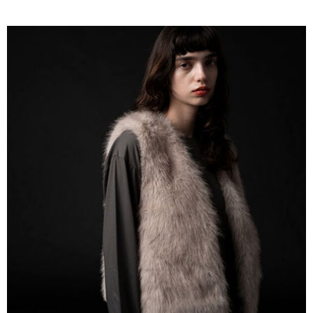
AFTEE先享後付是「在收到商品之後才付款」的支付方式。 讓您購物簡單
3.實際核准額度、可分期數及費用金額請依後續交易確認頁面所載為準。
便利好安心！
4.訂單成立30分鐘內，如未前往確認交易或遇審核未通過，訂單將自動取
１．簡單：不需註冊會員、不需綁卡、不需儲值。
運送方式
消。如遇「轉專審核」未通過狀況，表示未達大哥付你分期系統評分，恕無
２．便利：只要手機號碼，簡訊認證，即可結帳。
法說明評估內容。
３．安心：先確認商品／服務後，再付款。
全家取貨付款
【繳款方式說明】
1.分期款項不併入電信帳單，「大哥付你分期」於每月結算日後寄送繳費提
每筆NT$60，滿NT$388(含以上)免運費
【「AFTEE先享後付」結帳流程】
醒簡訊。
１．於結帳方式選擇「AFTEE先享後付」後，將跳轉至「AFTEE先享後付」
2.透過簡訊連結打開帳單後，可選擇「超商條碼／台灣大直營門市／銀行轉
全家純取貨
結帳頁面，進行簡訊認證並確認金額後，即可完成結帳。
帳／街口支付／iPASS MONEY」等通路繳費。
２．訂單成立數日內，您將收到繳費通知簡訊。
每筆NT$60，滿NT$388(含以上)免運費
３．收到繳費通知簡訊後14天內，點擊此簡訊中的連結，可透過四大超商／
【注意事項】
ATM／網路銀行／等多元方式進行付款，方視為交易完成。
萊爾富取貨付款
1.本服務係由「台灣大哥大股份有限公司」（以下簡稱本公司）所提供，讓
※ 請注意：結帳手續完成當下不需立刻繳費，但若您需要取消訂單，請聯絡
用戶於交易時，得透過本服務購買商品或服務，並由商店將買賣／分期付款
每筆NT$60，滿NT$888(含以上)免運費
購買商品的店家。未經商家同意取消之訂單仍視為有效，需透過AFTEE先享
買賣價金債權讓與本公司後，依約使用本公司帳單繳交帳款。
後付繳納相關費用。
2.基於同意付款使用「大哥付你分期」之契約關係目的，商店將以您的個人
萊爾富純取貨
※ 交易是否成功請以「AFTEE先享後付 」之結帳頁面顯示為準，若有關於
資料（包含姓名、電話或地址）提供予台灣大哥大進項蒐集、處理及利用，
是否繳費成功／繳費後需取消欲退款等相關疑問，請聯繫「AFTEE先享後付
每筆NT$60，滿NT$888(含以上)免運費
由本公司與您本人進行分期帳單所需資料之確認、核對及更正。
客戶支援中心」
https://netprotections.freshdesk.com/support/home
3.完整用戶服務條款，請詳閱以下連結：
https://oppay.tw/userRule
7-11取貨付款
【注意事項】
１．透過由恩沛科技股份有限公司提供之「AFTEE先享後付」服務完成之交
每筆NT$60，滿NT$888(含以上)免運費
易，需依本服務之必要範圍內提供個人資料，並將交易相關給付款項請求債
權轉讓予恩沛科技股份有限公司。
7-11純取貨
２．關於個人資料處理事宜，請瀏覽以下網址：
每筆NT$60，滿NT$888(含以上)免運費
https://aftee.tw/terms/#terms3