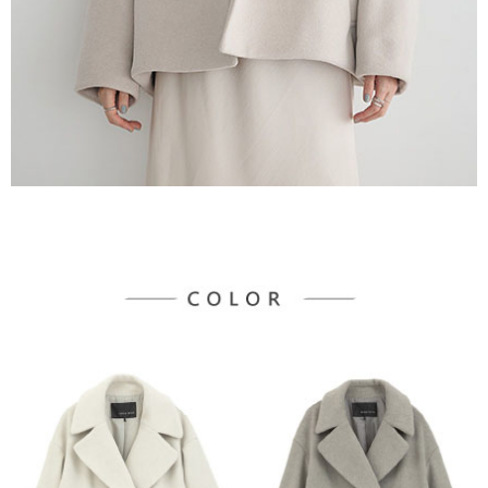
宅配
「AFTEE先享後付」，若未經同意申辦者引起之損失，本公司不負相關責
任。
每筆NT$90，滿NT$888(含以上)免運費
４．使用「AFTEE先享後付」時，將依據個別帳號之用戶狀況，依本公司即
時審查核予不同之上限額度；若仍有額度不足之情形，本公司將視審查結果
請求用戶進行身份認證。
５．嚴禁一人註冊多個帳號或使用他人資訊註冊。若發現惡意使用之情形，
恩沛科技股份有限公司將有權停止該用戶之使用額度並採取法律行動。