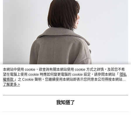
本網站中使用 cookie，欲查詢有關本網站使用 cookie 方式之詳情，及若您不希
望在電腦上使用 cookie 時應如何變更電腦的 cookie 設定，請參閱本網站「
隱私
權條款
」之 Cookie 聲明。您繼續使用本網站即表示您同意本公司得按本網站使
用條款之 Cookie 聲明使用 cookie。
了解更多 >
我知道了