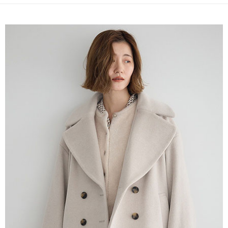
便利好安心！
4.訂單成立30分鐘內，如未前往確認交易或遇審核未通過，訂單將自動取
１．簡單：不需註冊會員、不需綁卡、不需儲值。
運送方式
消。如遇「轉專審核」未通過狀況，表示未達大哥付你分期系統評分，恕無
２．便利：只要手機號碼，簡訊認證，即可結帳。
法說明評估內容。
３．安心：先確認商品／服務後，再付款。
全家取貨付款
【繳款方式說明】
1.分期款項不併入電信帳單，「大哥付你分期」於每月結算日後寄送繳費提
每筆NT$60，滿NT$388(含以上)免運費
【「AFTEE先享後付」結帳流程】
醒簡訊。
１．於結帳方式選擇「AFTEE先享後付」後，將跳轉至「AFTEE先享後付」
2.透過簡訊連結打開帳單後，可選擇「超商條碼／台灣大直營門市／銀行轉
全家純取貨
結帳頁面，進行簡訊認證並確認金額後，即可完成結帳。
帳／街口支付／iPASS MONEY」等通路繳費。
２．訂單成立數日內，您將收到繳費通知簡訊。
每筆NT$60，滿NT$388(含以上)免運費
３．收到繳費通知簡訊後14天內，點擊此簡訊中的連結，可透過四大超商／
【注意事項】
ATM／網路銀行／等多元方式進行付款，方視為交易完成。
萊爾富取貨付款
1.本服務係由「台灣大哥大股份有限公司」（以下簡稱本公司）所提供，讓
※ 請注意：結帳手續完成當下不需立刻繳費，但若您需要取消訂單，請聯絡
用戶於交易時，得透過本服務購買商品或服務，並由商店將買賣／分期付款
每筆NT$60，滿NT$888(含以上)免運費
購買商品的店家。未經商家同意取消之訂單仍視為有效，需透過AFTEE先享
買賣價金債權讓與本公司後，依約使用本公司帳單繳交帳款。
後付繳納相關費用。
2.基於同意付款使用「大哥付你分期」之契約關係目的，商店將以您的個人
萊爾富純取貨
※ 交易是否成功請以「AFTEE先享後付 」之結帳頁面顯示為準，若有關於
資料（包含姓名、電話或地址）提供予台灣大哥大進項蒐集、處理及利用，
是否繳費成功／繳費後需取消欲退款等相關疑問，請聯繫「AFTEE先享後付
每筆NT$60，滿NT$888(含以上)免運費
由本公司與您本人進行分期帳單所需資料之確認、核對及更正。
客戶支援中心」
https://netprotections.freshdesk.com/support/home
3.完整用戶服務條款，請詳閱以下連結：
https://oppay.tw/userRule
7-11取貨付款
【注意事項】
１．透過由恩沛科技股份有限公司提供之「AFTEE先享後付」服務完成之交
每筆NT$60，滿NT$888(含以上)免運費
易，需依本服務之必要範圍內提供個人資料，並將交易相關給付款項請求債
權轉讓予恩沛科技股份有限公司。
7-11純取貨
２．關於個人資料處理事宜，請瀏覽以下網址：
每筆NT$60，滿NT$888(含以上)免運費
https://aftee.tw/terms/#terms3
３．未成年的使用者請事先徵得法定代理人或監護人之同意方可使用