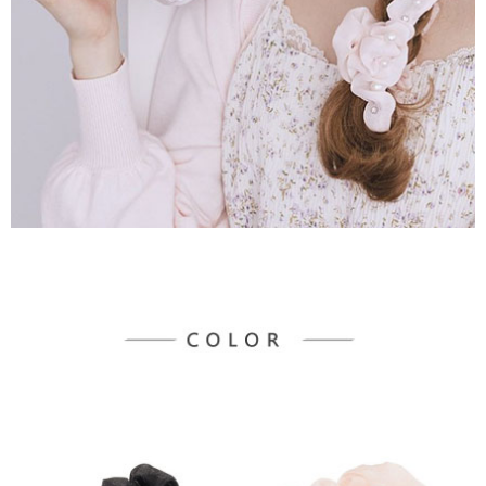
３．未成年的使用者請事先徵得法定代理人或監護人之同意方可使用
宅配
「AFTEE先享後付」，若未經同意申辦者引起之損失，本公司不負相關責
任。
每筆NT$90，滿NT$888(含以上)免運費
４．使用「AFTEE先享後付」時，將依據個別帳號之用戶狀況，依本公司即
時審查核予不同之上限額度；若仍有額度不足之情形，本公司將視審查結果
請求用戶進行身份認證。
５．嚴禁一人註冊多個帳號或使用他人資訊註冊。若發現惡意使用之情形，
恩沛科技股份有限公司將有權停止該用戶之使用額度並採取法律行動。