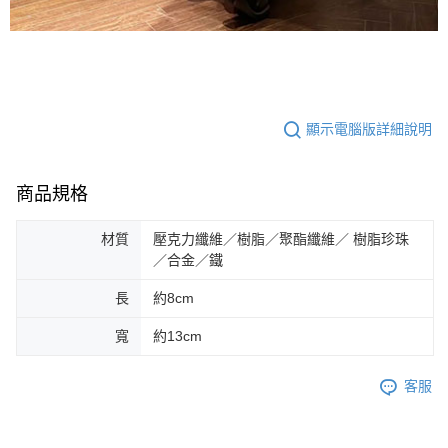
顯示電腦版詳細說明
商品規格
材質
壓克力纖維／樹脂／聚酯纖維／ 樹脂珍珠
／合金／鐵
長
約8cm
寬
約13cm
客服