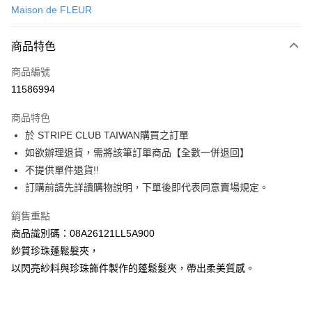
Maison de FLEUR
信用卡分期付款
3 期 0 利率 每期
NT$496
21家銀行
商品特色
合作金庫商業銀行
第一商業銀行
超商取貨付款
商品編號
華南商業銀行
彰化商業銀行
11586994
LINE Pay
上海商業儲蓄銀行
台北富邦商業銀行
國泰世華商業銀行
兆豐國際商業銀行
商品特色
Apple Pay
臺灣中小企業銀行
台中商業銀行
於 STRIPE CLUB TAIWAN購買之訂單
匯豐（台灣）商業銀行
華泰商業銀行
街口支付
如欲辦理退貨，需將該筆訂單商品【全數一併退回】
聯邦商業銀行
遠東國際商業銀行
元大商業銀行
永豐商業銀行
不提供單件退貨!!
悠遊付
玉山商業銀行
星展（台灣）商業銀行
訂購前請先詳讀購物說明，下單後即代表同意賣場規定。
台新國際商業銀行
中國信託商業銀行
Google Pay
台灣樂天信用卡公司
銷售重點
大哥付你分期
商品識別碼：08A26121LL5A900
相關說明
紗質珍珠蓬鬆髮夾，
【大哥付你分期使用說明】
AFTEE先享後付
以閃亮紗料與珍珠飾件製作的蓬鬆髮夾，帶出柔美質感。
1.本服務由台灣大哥大提供，台灣大哥大用戶可立即使用無須另外申請。
2.付款方式選擇「大哥付你分期」，訂單成立後會自動跳轉到大哥付的交易
相關說明
流程，驗證手機門號後，選擇欲分期的期數、繳款截止日，確認付款後即完
【關於「AFTEE先享後付」】
成交易。
ATM付款