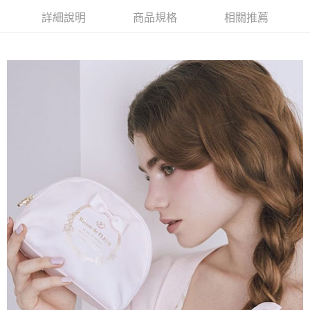
AFTEE先享後付是「在收到商品之後才付款」的支付方式。 讓您購物簡單
3.實際核准額度、可分期數及費用金額請依後續交易確認頁面所載為準。
便利好安心！
詳細說明
商品規格
相關推薦
4.訂單成立30分鐘內，如未前往確認交易或遇審核未通過，訂單將自動取
１．簡單：不需註冊會員、不需綁卡、不需儲值。
運送方式
消。如遇「轉專審核」未通過狀況，表示未達大哥付你分期系統評分，恕無
２．便利：只要手機號碼，簡訊認證，即可結帳。
法說明評估內容。
３．安心：先確認商品／服務後，再付款。
全家取貨付款
【繳款方式說明】
1.分期款項不併入電信帳單，「大哥付你分期」於每月結算日後寄送繳費提
每筆NT$60，滿NT$388(含以上)免運費
【「AFTEE先享後付」結帳流程】
醒簡訊。
１．於結帳方式選擇「AFTEE先享後付」後，將跳轉至「AFTEE先享後付」
2.透過簡訊連結打開帳單後，可選擇「超商條碼／台灣大直營門市／銀行轉
全家純取貨
結帳頁面，進行簡訊認證並確認金額後，即可完成結帳。
帳／街口支付／iPASS MONEY」等通路繳費。
２．訂單成立數日內，您將收到繳費通知簡訊。
每筆NT$60，滿NT$388(含以上)免運費
３．收到繳費通知簡訊後14天內，點擊此簡訊中的連結，可透過四大超商／
【注意事項】
ATM／網路銀行／等多元方式進行付款，方視為交易完成。
萊爾富取貨付款
1.本服務係由「台灣大哥大股份有限公司」（以下簡稱本公司）所提供，讓
※ 請注意：結帳手續完成當下不需立刻繳費，但若您需要取消訂單，請聯絡
用戶於交易時，得透過本服務購買商品或服務，並由商店將買賣／分期付款
每筆NT$60，滿NT$888(含以上)免運費
購買商品的店家。未經商家同意取消之訂單仍視為有效，需透過AFTEE先享
買賣價金債權讓與本公司後，依約使用本公司帳單繳交帳款。
後付繳納相關費用。
2.基於同意付款使用「大哥付你分期」之契約關係目的，商店將以您的個人
萊爾富純取貨
※ 交易是否成功請以「AFTEE先享後付 」之結帳頁面顯示為準，若有關於
資料（包含姓名、電話或地址）提供予台灣大哥大進項蒐集、處理及利用，
是否繳費成功／繳費後需取消欲退款等相關疑問，請聯繫「AFTEE先享後付
每筆NT$60，滿NT$888(含以上)免運費
由本公司與您本人進行分期帳單所需資料之確認、核對及更正。
客戶支援中心」
https://netprotections.freshdesk.com/support/home
3.完整用戶服務條款，請詳閱以下連結：
https://oppay.tw/userRule
7-11取貨付款
【注意事項】
１．透過由恩沛科技股份有限公司提供之「AFTEE先享後付」服務完成之交
每筆NT$60，滿NT$888(含以上)免運費
易，需依本服務之必要範圍內提供個人資料，並將交易相關給付款項請求債
權轉讓予恩沛科技股份有限公司。
7-11純取貨
２．關於個人資料處理事宜，請瀏覽以下網址：
每筆NT$60，滿NT$888(含以上)免運費
https://aftee.tw/terms/#terms3