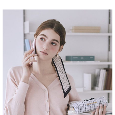
AFTEE先享後付是「在收到商品之後才付款」的支付方式。 讓您購物簡單
3.實際核准額度、可分期數及費用金額請依後續交易確認頁面所載為準。
便利好安心！
4.訂單成立30分鐘內，如未前往確認交易或遇審核未通過，訂單將自動取
１．簡單：不需註冊會員、不需綁卡、不需儲值。
運送方式
消。如遇「轉專審核」未通過狀況，表示未達大哥付你分期系統評分，恕無
２．便利：只要手機號碼，簡訊認證，即可結帳。
法說明評估內容。
３．安心：先確認商品／服務後，再付款。
全家取貨付款
【繳款方式說明】
1.分期款項不併入電信帳單，「大哥付你分期」於每月結算日後寄送繳費提
每筆NT$60，滿NT$388(含以上)免運費
【「AFTEE先享後付」結帳流程】
醒簡訊。
１．於結帳方式選擇「AFTEE先享後付」後，將跳轉至「AFTEE先享後付」
2.透過簡訊連結打開帳單後，可選擇「超商條碼／台灣大直營門市／銀行轉
全家純取貨
結帳頁面，進行簡訊認證並確認金額後，即可完成結帳。
帳／街口支付／iPASS MONEY」等通路繳費。
２．訂單成立數日內，您將收到繳費通知簡訊。
每筆NT$60，滿NT$388(含以上)免運費
３．收到繳費通知簡訊後14天內，點擊此簡訊中的連結，可透過四大超商／
【注意事項】
ATM／網路銀行／等多元方式進行付款，方視為交易完成。
萊爾富取貨付款
1.本服務係由「台灣大哥大股份有限公司」（以下簡稱本公司）所提供，讓
※ 請注意：結帳手續完成當下不需立刻繳費，但若您需要取消訂單，請聯絡
用戶於交易時，得透過本服務購買商品或服務，並由商店將買賣／分期付款
每筆NT$60，滿NT$888(含以上)免運費
購買商品的店家。未經商家同意取消之訂單仍視為有效，需透過AFTEE先享
買賣價金債權讓與本公司後，依約使用本公司帳單繳交帳款。
後付繳納相關費用。
2.基於同意付款使用「大哥付你分期」之契約關係目的，商店將以您的個人
萊爾富純取貨
※ 交易是否成功請以「AFTEE先享後付 」之結帳頁面顯示為準，若有關於
資料（包含姓名、電話或地址）提供予台灣大哥大進項蒐集、處理及利用，
是否繳費成功／繳費後需取消欲退款等相關疑問，請聯繫「AFTEE先享後付
每筆NT$60，滿NT$888(含以上)免運費
由本公司與您本人進行分期帳單所需資料之確認、核對及更正。
客戶支援中心」
https://netprotections.freshdesk.com/support/home
3.完整用戶服務條款，請詳閱以下連結：
https://oppay.tw/userRule
7-11取貨付款
【注意事項】
１．透過由恩沛科技股份有限公司提供之「AFTEE先享後付」服務完成之交
每筆NT$60，滿NT$888(含以上)免運費
易，需依本服務之必要範圍內提供個人資料，並將交易相關給付款項請求債
權轉讓予恩沛科技股份有限公司。
7-11純取貨
２．關於個人資料處理事宜，請瀏覽以下網址：
每筆NT$60，滿NT$888(含以上)免運費
https://aftee.tw/terms/#terms3