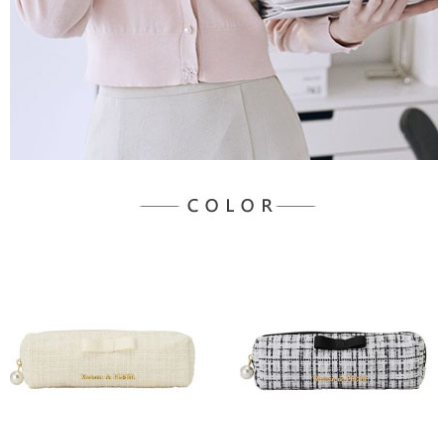
３．未成年的使用者請事先徵得法定代理人或監護人之同意方可使用
宅配
「AFTEE先享後付」，若未經同意申辦者引起之損失，本公司不負相關責
任。
每筆NT$90，滿NT$888(含以上)免運費
４．使用「AFTEE先享後付」時，將依據個別帳號之用戶狀況，依本公司即
時審查核予不同之上限額度；若仍有額度不足之情形，本公司將視審查結果
請求用戶進行身份認證。
５．嚴禁一人註冊多個帳號或使用他人資訊註冊。若發現惡意使用之情形，
恩沛科技股份有限公司將有權停止該用戶之使用額度並採取法律行動。