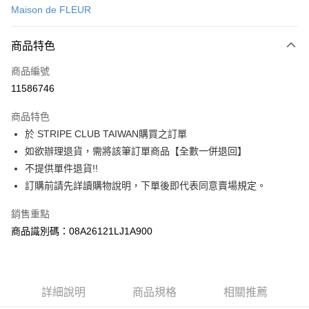
Maison de FLEUR
信用卡分期付款
3 期 0 利率 每期
NT$530
21家銀行
商品特色
合作金庫商業銀行
第一商業銀行
超商取貨付款
商品編號
華南商業銀行
彰化商業銀行
11586746
LINE Pay
上海商業儲蓄銀行
台北富邦商業銀行
國泰世華商業銀行
兆豐國際商業銀行
商品特色
Apple Pay
臺灣中小企業銀行
台中商業銀行
於 STRIPE CLUB TAIWAN購買之訂單
匯豐（台灣）商業銀行
華泰商業銀行
街口支付
如欲辦理退貨，需將該筆訂單商品【全數一併退回】
聯邦商業銀行
遠東國際商業銀行
元大商業銀行
永豐商業銀行
不提供單件退貨!!
悠遊付
玉山商業銀行
星展（台灣）商業銀行
訂購前請先詳讀購物說明，下單後即代表同意賣場規定。
台新國際商業銀行
中國信託商業銀行
Google Pay
台灣樂天信用卡公司
銷售重點
大哥付你分期
商品識別碼：08A26121LJ1A900
相關說明
【大哥付你分期使用說明】
AFTEE先享後付
1.本服務由台灣大哥大提供，台灣大哥大用戶可立即使用無須另外申請。
2.付款方式選擇「大哥付你分期」，訂單成立後會自動跳轉到大哥付的交易
相關說明
詳細說明
商品規格
相關推薦
流程，驗證手機門號後，選擇欲分期的期數、繳款截止日，確認付款後即完
【關於「AFTEE先享後付」】
成交易。
ATM付款