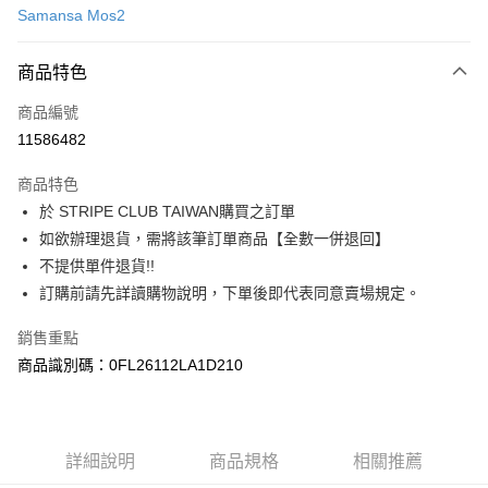
Samansa Mos2
信用卡分期付款
3 期 0 利率 每期
NT$490
21家銀行
商品特色
合作金庫商業銀行
第一商業銀行
超商取貨付款
商品編號
華南商業銀行
彰化商業銀行
11586482
LINE Pay
上海商業儲蓄銀行
台北富邦商業銀行
國泰世華商業銀行
兆豐國際商業銀行
商品特色
Apple Pay
臺灣中小企業銀行
台中商業銀行
於 STRIPE CLUB TAIWAN購買之訂單
匯豐（台灣）商業銀行
華泰商業銀行
街口支付
如欲辦理退貨，需將該筆訂單商品【全數一併退回】
聯邦商業銀行
遠東國際商業銀行
元大商業銀行
永豐商業銀行
不提供單件退貨!!
悠遊付
玉山商業銀行
星展（台灣）商業銀行
訂購前請先詳讀購物說明，下單後即代表同意賣場規定。
台新國際商業銀行
中國信託商業銀行
Google Pay
台灣樂天信用卡公司
銷售重點
大哥付你分期
商品識別碼：0FL26112LA1D210
相關說明
【大哥付你分期使用說明】
AFTEE先享後付
1.本服務由台灣大哥大提供，台灣大哥大用戶可立即使用無須另外申請。
2.付款方式選擇「大哥付你分期」，訂單成立後會自動跳轉到大哥付的交易
相關說明
詳細說明
商品規格
相關推薦
流程，驗證手機門號後，選擇欲分期的期數、繳款截止日，確認付款後即完
【關於「AFTEE先享後付」】
成交易。
ATM付款