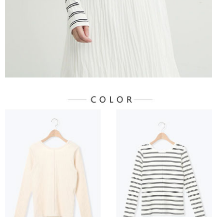
３．未成年的使用者請事先徵得法定代理人或監護人之同意方可使用
宅配
「AFTEE先享後付」，若未經同意申辦者引起之損失，本公司不負相關責
任。
每筆NT$90，滿NT$888(含以上)免運費
４．使用「AFTEE先享後付」時，將依據個別帳號之用戶狀況，依本公司即
時審查核予不同之上限額度；若仍有額度不足之情形，本公司將視審查結果
請求用戶進行身份認證。
５．嚴禁一人註冊多個帳號或使用他人資訊註冊。若發現惡意使用之情形，
恩沛科技股份有限公司將有權停止該用戶之使用額度並採取法律行動。