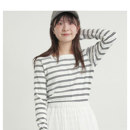
AFTEE先享後付是「在收到商品之後才付款」的支付方式。 讓您購物簡單
3.實際核准額度、可分期數及費用金額請依後續交易確認頁面所載為準。
便利好安心！
4.訂單成立30分鐘內，如未前往確認交易或遇審核未通過，訂單將自動取
１．簡單：不需註冊會員、不需綁卡、不需儲值。
運送方式
消。如遇「轉專審核」未通過狀況，表示未達大哥付你分期系統評分，恕無
２．便利：只要手機號碼，簡訊認證，即可結帳。
法說明評估內容。
３．安心：先確認商品／服務後，再付款。
全家取貨付款
【繳款方式說明】
1.分期款項不併入電信帳單，「大哥付你分期」於每月結算日後寄送繳費提
每筆NT$60，滿NT$388(含以上)免運費
【「AFTEE先享後付」結帳流程】
醒簡訊。
１．於結帳方式選擇「AFTEE先享後付」後，將跳轉至「AFTEE先享後付」
2.透過簡訊連結打開帳單後，可選擇「超商條碼／台灣大直營門市／銀行轉
全家純取貨
結帳頁面，進行簡訊認證並確認金額後，即可完成結帳。
帳／街口支付／iPASS MONEY」等通路繳費。
２．訂單成立數日內，您將收到繳費通知簡訊。
每筆NT$60，滿NT$388(含以上)免運費
３．收到繳費通知簡訊後14天內，點擊此簡訊中的連結，可透過四大超商／
【注意事項】
ATM／網路銀行／等多元方式進行付款，方視為交易完成。
萊爾富取貨付款
1.本服務係由「台灣大哥大股份有限公司」（以下簡稱本公司）所提供，讓
※ 請注意：結帳手續完成當下不需立刻繳費，但若您需要取消訂單，請聯絡
用戶於交易時，得透過本服務購買商品或服務，並由商店將買賣／分期付款
每筆NT$60，滿NT$888(含以上)免運費
購買商品的店家。未經商家同意取消之訂單仍視為有效，需透過AFTEE先享
買賣價金債權讓與本公司後，依約使用本公司帳單繳交帳款。
後付繳納相關費用。
2.基於同意付款使用「大哥付你分期」之契約關係目的，商店將以您的個人
萊爾富純取貨
※ 交易是否成功請以「AFTEE先享後付 」之結帳頁面顯示為準，若有關於
資料（包含姓名、電話或地址）提供予台灣大哥大進項蒐集、處理及利用，
是否繳費成功／繳費後需取消欲退款等相關疑問，請聯繫「AFTEE先享後付
每筆NT$60，滿NT$888(含以上)免運費
由本公司與您本人進行分期帳單所需資料之確認、核對及更正。
客戶支援中心」
https://netprotections.freshdesk.com/support/home
3.完整用戶服務條款，請詳閱以下連結：
https://oppay.tw/userRule
7-11取貨付款
【注意事項】
１．透過由恩沛科技股份有限公司提供之「AFTEE先享後付」服務完成之交
每筆NT$60，滿NT$888(含以上)免運費
易，需依本服務之必要範圍內提供個人資料，並將交易相關給付款項請求債
權轉讓予恩沛科技股份有限公司。
7-11純取貨
２．關於個人資料處理事宜，請瀏覽以下網址：
每筆NT$60，滿NT$888(含以上)免運費
https://aftee.tw/terms/#terms3