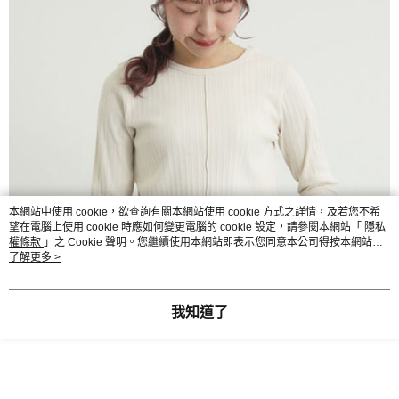
本網站中使用 cookie，欲查詢有關本網站使用 cookie 方式之詳情，及若您不希
望在電腦上使用 cookie 時應如何變更電腦的 cookie 設定，請參閱本網站「
隱私
權條款
」之 Cookie 聲明。您繼續使用本網站即表示您同意本公司得按本網站使
用條款之 Cookie 聲明使用 cookie。
了解更多 >
我知道了