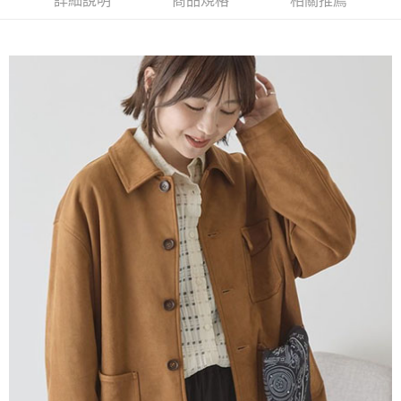
詳細說明
商品規格
相關推薦
AFTEE先享後付是「在收到商品之後才付款」的支付方式。 讓您購物簡單
3.實際核准額度、可分期數及費用金額請依後續交易確認頁面所載為準。
便利好安心！
4.訂單成立30分鐘內，如未前往確認交易或遇審核未通過，訂單將自動取
１．簡單：不需註冊會員、不需綁卡、不需儲值。
運送方式
消。如遇「轉專審核」未通過狀況，表示未達大哥付你分期系統評分，恕無
２．便利：只要手機號碼，簡訊認證，即可結帳。
法說明評估內容。
３．安心：先確認商品／服務後，再付款。
全家取貨付款
【繳款方式說明】
1.分期款項不併入電信帳單，「大哥付你分期」於每月結算日後寄送繳費提
每筆NT$60，滿NT$388(含以上)免運費
【「AFTEE先享後付」結帳流程】
醒簡訊。
１．於結帳方式選擇「AFTEE先享後付」後，將跳轉至「AFTEE先享後付」
2.透過簡訊連結打開帳單後，可選擇「超商條碼／台灣大直營門市／銀行轉
全家純取貨
結帳頁面，進行簡訊認證並確認金額後，即可完成結帳。
帳／街口支付／iPASS MONEY」等通路繳費。
２．訂單成立數日內，您將收到繳費通知簡訊。
每筆NT$60，滿NT$388(含以上)免運費
３．收到繳費通知簡訊後14天內，點擊此簡訊中的連結，可透過四大超商／
【注意事項】
ATM／網路銀行／等多元方式進行付款，方視為交易完成。
萊爾富取貨付款
1.本服務係由「台灣大哥大股份有限公司」（以下簡稱本公司）所提供，讓
※ 請注意：結帳手續完成當下不需立刻繳費，但若您需要取消訂單，請聯絡
用戶於交易時，得透過本服務購買商品或服務，並由商店將買賣／分期付款
每筆NT$60，滿NT$888(含以上)免運費
購買商品的店家。未經商家同意取消之訂單仍視為有效，需透過AFTEE先享
買賣價金債權讓與本公司後，依約使用本公司帳單繳交帳款。
後付繳納相關費用。
2.基於同意付款使用「大哥付你分期」之契約關係目的，商店將以您的個人
萊爾富純取貨
※ 交易是否成功請以「AFTEE先享後付 」之結帳頁面顯示為準，若有關於
資料（包含姓名、電話或地址）提供予台灣大哥大進項蒐集、處理及利用，
是否繳費成功／繳費後需取消欲退款等相關疑問，請聯繫「AFTEE先享後付
每筆NT$60，滿NT$888(含以上)免運費
由本公司與您本人進行分期帳單所需資料之確認、核對及更正。
客戶支援中心」
https://netprotections.freshdesk.com/support/home
3.完整用戶服務條款，請詳閱以下連結：
https://oppay.tw/userRule
7-11取貨付款
【注意事項】
１．透過由恩沛科技股份有限公司提供之「AFTEE先享後付」服務完成之交
每筆NT$60，滿NT$888(含以上)免運費
易，需依本服務之必要範圍內提供個人資料，並將交易相關給付款項請求債
權轉讓予恩沛科技股份有限公司。
7-11純取貨
２．關於個人資料處理事宜，請瀏覽以下網址：
每筆NT$60，滿NT$888(含以上)免運費
https://aftee.tw/terms/#terms3