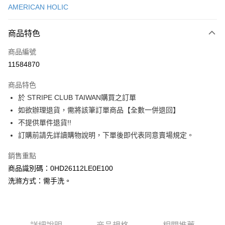
AMERICAN HOLIC
信用卡分期付款
3 期 0 利率 每期
NT$900
21家銀行
商品特色
合作金庫商業銀行
第一商業銀行
超商取貨付款
商品編號
華南商業銀行
彰化商業銀行
11584870
LINE Pay
上海商業儲蓄銀行
台北富邦商業銀行
國泰世華商業銀行
兆豐國際商業銀行
商品特色
Apple Pay
臺灣中小企業銀行
台中商業銀行
於 STRIPE CLUB TAIWAN購買之訂單
匯豐（台灣）商業銀行
華泰商業銀行
街口支付
如欲辦理退貨，需將該筆訂單商品【全數一併退回】
聯邦商業銀行
遠東國際商業銀行
元大商業銀行
永豐商業銀行
不提供單件退貨!!
悠遊付
玉山商業銀行
星展（台灣）商業銀行
訂購前請先詳讀購物說明，下單後即代表同意賣場規定。
台新國際商業銀行
中國信託商業銀行
Google Pay
台灣樂天信用卡公司
銷售重點
大哥付你分期
商品識別碼：0HD26112LE0E100
相關說明
洗滌方式：需手洗。
【大哥付你分期使用說明】
AFTEE先享後付
1.本服務由台灣大哥大提供，台灣大哥大用戶可立即使用無須另外申請。
2.付款方式選擇「大哥付你分期」，訂單成立後會自動跳轉到大哥付的交易
相關說明
流程，驗證手機門號後，選擇欲分期的期數、繳款截止日，確認付款後即完
【關於「AFTEE先享後付」】
成交易。
ATM付款