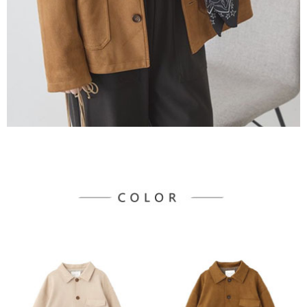
３．未成年的使用者請事先徵得法定代理人或監護人之同意方可使用
宅配
「AFTEE先享後付」，若未經同意申辦者引起之損失，本公司不負相關責
任。
每筆NT$90，滿NT$888(含以上)免運費
４．使用「AFTEE先享後付」時，將依據個別帳號之用戶狀況，依本公司即
時審查核予不同之上限額度；若仍有額度不足之情形，本公司將視審查結果
請求用戶進行身份認證。
５．嚴禁一人註冊多個帳號或使用他人資訊註冊。若發現惡意使用之情形，
恩沛科技股份有限公司將有權停止該用戶之使用額度並採取法律行動。