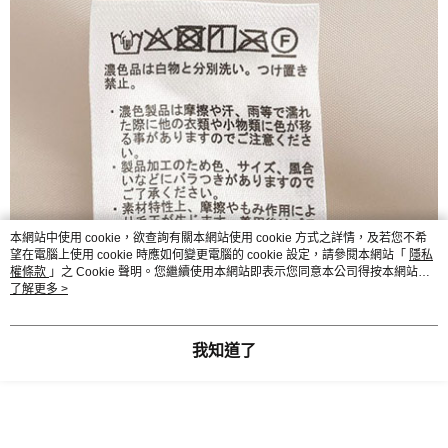
本網站中使用 cookie，欲查詢有關本網站使用 cookie 方式之詳情，及若您不希
望在電腦上使用 cookie 時應如何變更電腦的 cookie 設定，請參閱本網站「
隱私
權條款
」之 Cookie 聲明。您繼續使用本網站即表示您同意本公司得按本網站使
用條款之 Cookie 聲明使用 cookie。
了解更多 >
我知道了