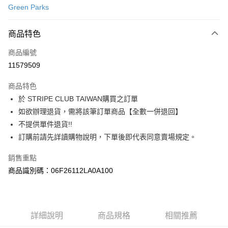
Green Parks
信用卡分期付款
3 期 0 利率 每期
NT$630
21家銀行
商品特色
合作金庫商業銀行
第一商業銀行
超商取貨付款
商品編號
華南商業銀行
彰化商業銀行
11579509
LINE Pay
上海商業儲蓄銀行
台北富邦商業銀行
國泰世華商業銀行
兆豐國際商業銀行
商品特色
Apple Pay
臺灣中小企業銀行
台中商業銀行
於 STRIPE CLUB TAIWAN購買之訂單
匯豐（台灣）商業銀行
華泰商業銀行
街口支付
如欲辦理退貨，需將該筆訂單商品【全數一併退回】
聯邦商業銀行
遠東國際商業銀行
元大商業銀行
永豐商業銀行
不提供單件退貨!!
悠遊付
玉山商業銀行
星展（台灣）商業銀行
訂購前請先詳讀購物說明，下單後即代表同意賣場規定。
台新國際商業銀行
中國信託商業銀行
Google Pay
台灣樂天信用卡公司
銷售重點
大哥付你分期
商品識別碼：06F26112LA0A100
相關說明
【大哥付你分期使用說明】
AFTEE先享後付
1.本服務由台灣大哥大提供，台灣大哥大用戶可立即使用無須另外申請。
2.付款方式選擇「大哥付你分期」，訂單成立後會自動跳轉到大哥付的交易
相關說明
詳細說明
商品規格
相關推薦
流程，驗證手機門號後，選擇欲分期的期數、繳款截止日，確認付款後即完
【關於「AFTEE先享後付」】
成交易。
ATM付款