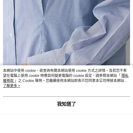
本網站中使用 cookie，欲查詢有關本網站使用 cookie 方式之詳情，及若您不希
望在電腦上使用 cookie 時應如何變更電腦的 cookie 設定，請參閱本網站「
隱私
權條款
」之 Cookie 聲明。您繼續使用本網站即表示您同意本公司得按本網站使
用條款之 Cookie 聲明使用 cookie。
了解更多 >
我知道了