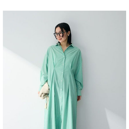
AFTEE先享後付是「在收到商品之後才付款」的支付方式。 讓您購物簡單
3.實際核准額度、可分期數及費用金額請依後續交易確認頁面所載為準。
便利好安心！
4.訂單成立30分鐘內，如未前往確認交易或遇審核未通過，訂單將自動取
１．簡單：不需註冊會員、不需綁卡、不需儲值。
運送方式
消。如遇「轉專審核」未通過狀況，表示未達大哥付你分期系統評分，恕無
２．便利：只要手機號碼，簡訊認證，即可結帳。
法說明評估內容。
３．安心：先確認商品／服務後，再付款。
全家取貨付款
【繳款方式說明】
1.分期款項不併入電信帳單，「大哥付你分期」於每月結算日後寄送繳費提
每筆NT$60，滿NT$1,500(含以上)免運費
【「AFTEE先享後付」結帳流程】
醒簡訊。
１．於結帳方式選擇「AFTEE先享後付」後，將跳轉至「AFTEE先享後付」
2.透過簡訊連結打開帳單後，可選擇「超商條碼／台灣大直營門市／銀行轉
全家純取貨
結帳頁面，進行簡訊認證並確認金額後，即可完成結帳。
帳／街口支付／iPASS MONEY」等通路繳費。
２．訂單成立數日內，您將收到繳費通知簡訊。
每筆NT$60，滿NT$1,500(含以上)免運費
３．收到繳費通知簡訊後14天內，點擊此簡訊中的連結，可透過四大超商／
【注意事項】
ATM／網路銀行／等多元方式進行付款，方視為交易完成。
萊爾富取貨付款
1.本服務係由「台灣大哥大股份有限公司」（以下簡稱本公司）所提供，讓
※ 請注意：結帳手續完成當下不需立刻繳費，但若您需要取消訂單，請聯絡
用戶於交易時，得透過本服務購買商品或服務，並由商店將買賣／分期付款
每筆NT$60，滿NT$1,500(含以上)免運費
購買商品的店家。未經商家同意取消之訂單仍視為有效，需透過AFTEE先享
買賣價金債權讓與本公司後，依約使用本公司帳單繳交帳款。
後付繳納相關費用。
2.基於同意付款使用「大哥付你分期」之契約關係目的，商店將以您的個人
萊爾富純取貨
※ 交易是否成功請以「AFTEE先享後付 」之結帳頁面顯示為準，若有關於
資料（包含姓名、電話或地址）提供予台灣大哥大進項蒐集、處理及利用，
是否繳費成功／繳費後需取消欲退款等相關疑問，請聯繫「AFTEE先享後付
每筆NT$60，滿NT$1,500(含以上)免運費
由本公司與您本人進行分期帳單所需資料之確認、核對及更正。
客戶支援中心」
https://netprotections.freshdesk.com/support/home
3.完整用戶服務條款，請詳閱以下連結：
https://oppay.tw/userRule
7-11取貨付款
【注意事項】
１．透過由恩沛科技股份有限公司提供之「AFTEE先享後付」服務完成之交
每筆NT$60，滿NT$1,500(含以上)免運費
易，需依本服務之必要範圍內提供個人資料，並將交易相關給付款項請求債
權轉讓予恩沛科技股份有限公司。
7-11純取貨
２．關於個人資料處理事宜，請瀏覽以下網址：
每筆NT$60，滿NT$1,500(含以上)免運費
https://aftee.tw/terms/#terms3