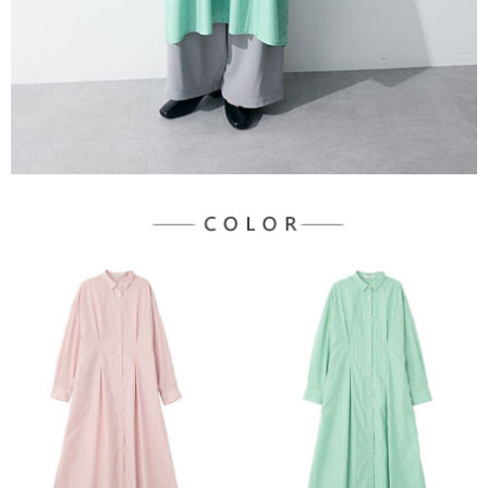
３．未成年的使用者請事先徵得法定代理人或監護人之同意方可使用
宅配
「AFTEE先享後付」，若未經同意申辦者引起之損失，本公司不負相關責
任。
每筆NT$90，滿NT$1,500(含以上)免運費
４．使用「AFTEE先享後付」時，將依據個別帳號之用戶狀況，依本公司即
時審查核予不同之上限額度；若仍有額度不足之情形，本公司將視審查結果
請求用戶進行身份認證。
５．嚴禁一人註冊多個帳號或使用他人資訊註冊。若發現惡意使用之情形，
恩沛科技股份有限公司將有權停止該用戶之使用額度並採取法律行動。