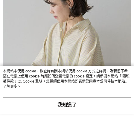
本網站中使用 cookie，欲查詢有關本網站使用 cookie 方式之詳情，及若您不希
望在電腦上使用 cookie 時應如何變更電腦的 cookie 設定，請參閱本網站「
隱私
權條款
」之 Cookie 聲明。您繼續使用本網站即表示您同意本公司得按本網站使
用條款之 Cookie 聲明使用 cookie。
了解更多 >
我知道了