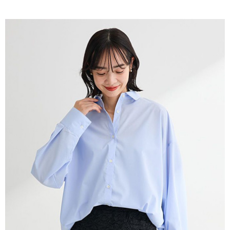
AFTEE先享後付是「在收到商品之後才付款」的支付方式。 讓您購物簡單
3.實際核准額度、可分期數及費用金額請依後續交易確認頁面所載為準。
便利好安心！
4.訂單成立30分鐘內，如未前往確認交易或遇審核未通過，訂單將自動取
１．簡單：不需註冊會員、不需綁卡、不需儲值。
運送方式
消。如遇「轉專審核」未通過狀況，表示未達大哥付你分期系統評分，恕無
２．便利：只要手機號碼，簡訊認證，即可結帳。
法說明評估內容。
３．安心：先確認商品／服務後，再付款。
全家取貨付款
【繳款方式說明】
1.分期款項不併入電信帳單，「大哥付你分期」於每月結算日後寄送繳費提
每筆NT$60，滿NT$1,500(含以上)免運費
【「AFTEE先享後付」結帳流程】
醒簡訊。
１．於結帳方式選擇「AFTEE先享後付」後，將跳轉至「AFTEE先享後付」
2.透過簡訊連結打開帳單後，可選擇「超商條碼／台灣大直營門市／銀行轉
全家純取貨
結帳頁面，進行簡訊認證並確認金額後，即可完成結帳。
帳／街口支付／iPASS MONEY」等通路繳費。
２．訂單成立數日內，您將收到繳費通知簡訊。
每筆NT$60，滿NT$1,500(含以上)免運費
３．收到繳費通知簡訊後14天內，點擊此簡訊中的連結，可透過四大超商／
【注意事項】
ATM／網路銀行／等多元方式進行付款，方視為交易完成。
萊爾富取貨付款
1.本服務係由「台灣大哥大股份有限公司」（以下簡稱本公司）所提供，讓
※ 請注意：結帳手續完成當下不需立刻繳費，但若您需要取消訂單，請聯絡
用戶於交易時，得透過本服務購買商品或服務，並由商店將買賣／分期付款
每筆NT$60，滿NT$1,500(含以上)免運費
購買商品的店家。未經商家同意取消之訂單仍視為有效，需透過AFTEE先享
買賣價金債權讓與本公司後，依約使用本公司帳單繳交帳款。
後付繳納相關費用。
2.基於同意付款使用「大哥付你分期」之契約關係目的，商店將以您的個人
萊爾富純取貨
※ 交易是否成功請以「AFTEE先享後付 」之結帳頁面顯示為準，若有關於
資料（包含姓名、電話或地址）提供予台灣大哥大進項蒐集、處理及利用，
是否繳費成功／繳費後需取消欲退款等相關疑問，請聯繫「AFTEE先享後付
每筆NT$60，滿NT$1,500(含以上)免運費
由本公司與您本人進行分期帳單所需資料之確認、核對及更正。
客戶支援中心」
https://netprotections.freshdesk.com/support/home
3.完整用戶服務條款，請詳閱以下連結：
https://oppay.tw/userRule
7-11取貨付款
【注意事項】
１．透過由恩沛科技股份有限公司提供之「AFTEE先享後付」服務完成之交
每筆NT$60，滿NT$1,500(含以上)免運費
易，需依本服務之必要範圍內提供個人資料，並將交易相關給付款項請求債
權轉讓予恩沛科技股份有限公司。
7-11純取貨
２．關於個人資料處理事宜，請瀏覽以下網址：
每筆NT$60，滿NT$1,500(含以上)免運費
https://aftee.tw/terms/#terms3