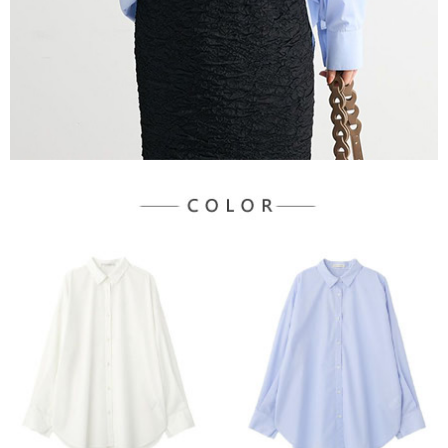
３．未成年的使用者請事先徵得法定代理人或監護人之同意方可使用
宅配
「AFTEE先享後付」，若未經同意申辦者引起之損失，本公司不負相關責
任。
每筆NT$90，滿NT$1,500(含以上)免運費
４．使用「AFTEE先享後付」時，將依據個別帳號之用戶狀況，依本公司即
時審查核予不同之上限額度；若仍有額度不足之情形，本公司將視審查結果
請求用戶進行身份認證。
５．嚴禁一人註冊多個帳號或使用他人資訊註冊。若發現惡意使用之情形，
恩沛科技股份有限公司將有權停止該用戶之使用額度並採取法律行動。