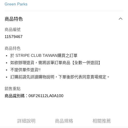
Green Parks
信用卡分期付款
3 期 0 利率 每期
NT$503
21家銀行
商品特色
合作金庫商業銀行
第一商業銀行
超商取貨付款
商品編號
華南商業銀行
彰化商業銀行
11579467
LINE Pay
上海商業儲蓄銀行
台北富邦商業銀行
國泰世華商業銀行
兆豐國際商業銀行
商品特色
Apple Pay
臺灣中小企業銀行
台中商業銀行
於 STRIPE CLUB TAIWAN購買之訂單
匯豐（台灣）商業銀行
華泰商業銀行
街口支付
如欲辦理退貨，需將該筆訂單商品【全數一併退回】
聯邦商業銀行
遠東國際商業銀行
元大商業銀行
永豐商業銀行
不提供單件退貨!!
悠遊付
玉山商業銀行
星展（台灣）商業銀行
訂購前請先詳讀購物說明，下單後即代表同意賣場規定。
台新國際商業銀行
中國信託商業銀行
Google Pay
台灣樂天信用卡公司
銷售重點
大哥付你分期
商品識別碼：06F26112LA0A100
相關說明
【大哥付你分期使用說明】
AFTEE先享後付
1.本服務由台灣大哥大提供，台灣大哥大用戶可立即使用無須另外申請。
2.付款方式選擇「大哥付你分期」，訂單成立後會自動跳轉到大哥付的交易
相關說明
詳細說明
商品規格
相關推薦
流程，驗證手機門號後，選擇欲分期的期數、繳款截止日，確認付款後即完
【關於「AFTEE先享後付」】
成交易。
ATM付款