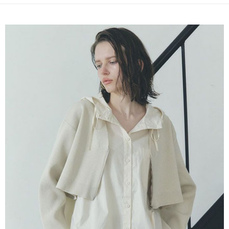
便利好安心！
4.訂單成立30分鐘內，如未前往確認交易或遇審核未通過，訂單將自動取
１．簡單：不需註冊會員、不需綁卡、不需儲值。
運送方式
消。如遇「轉專審核」未通過狀況，表示未達大哥付你分期系統評分，恕無
２．便利：只要手機號碼，簡訊認證，即可結帳。
法說明評估內容。
３．安心：先確認商品／服務後，再付款。
全家取貨付款
【繳款方式說明】
1.分期款項不併入電信帳單，「大哥付你分期」於每月結算日後寄送繳費提
每筆NT$60，滿NT$388(含以上)免運費
【「AFTEE先享後付」結帳流程】
醒簡訊。
１．於結帳方式選擇「AFTEE先享後付」後，將跳轉至「AFTEE先享後付」
2.透過簡訊連結打開帳單後，可選擇「超商條碼／台灣大直營門市／銀行轉
全家純取貨
結帳頁面，進行簡訊認證並確認金額後，即可完成結帳。
帳／街口支付／iPASS MONEY」等通路繳費。
２．訂單成立數日內，您將收到繳費通知簡訊。
每筆NT$60，滿NT$388(含以上)免運費
３．收到繳費通知簡訊後14天內，點擊此簡訊中的連結，可透過四大超商／
【注意事項】
ATM／網路銀行／等多元方式進行付款，方視為交易完成。
萊爾富取貨付款
1.本服務係由「台灣大哥大股份有限公司」（以下簡稱本公司）所提供，讓
※ 請注意：結帳手續完成當下不需立刻繳費，但若您需要取消訂單，請聯絡
用戶於交易時，得透過本服務購買商品或服務，並由商店將買賣／分期付款
每筆NT$60，滿NT$888(含以上)免運費
購買商品的店家。未經商家同意取消之訂單仍視為有效，需透過AFTEE先享
買賣價金債權讓與本公司後，依約使用本公司帳單繳交帳款。
後付繳納相關費用。
2.基於同意付款使用「大哥付你分期」之契約關係目的，商店將以您的個人
萊爾富純取貨
※ 交易是否成功請以「AFTEE先享後付 」之結帳頁面顯示為準，若有關於
資料（包含姓名、電話或地址）提供予台灣大哥大進項蒐集、處理及利用，
是否繳費成功／繳費後需取消欲退款等相關疑問，請聯繫「AFTEE先享後付
每筆NT$60，滿NT$888(含以上)免運費
由本公司與您本人進行分期帳單所需資料之確認、核對及更正。
客戶支援中心」
https://netprotections.freshdesk.com/support/home
3.完整用戶服務條款，請詳閱以下連結：
https://oppay.tw/userRule
7-11取貨付款
【注意事項】
１．透過由恩沛科技股份有限公司提供之「AFTEE先享後付」服務完成之交
每筆NT$60，滿NT$888(含以上)免運費
易，需依本服務之必要範圍內提供個人資料，並將交易相關給付款項請求債
權轉讓予恩沛科技股份有限公司。
7-11純取貨
２．關於個人資料處理事宜，請瀏覽以下網址：
每筆NT$60，滿NT$888(含以上)免運費
https://aftee.tw/terms/#terms3
３．未成年的使用者請事先徵得法定代理人或監護人之同意方可使用