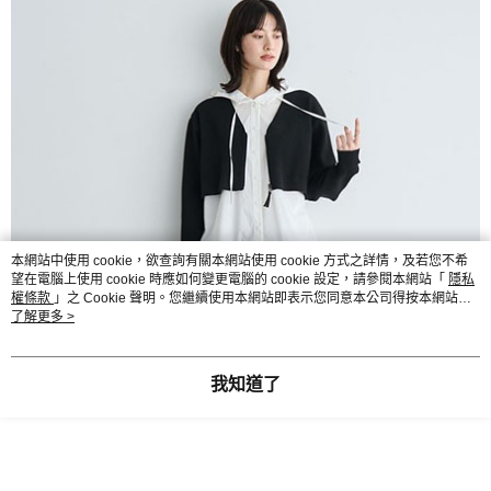
本網站中使用 cookie，欲查詢有關本網站使用 cookie 方式之詳情，及若您不希
望在電腦上使用 cookie 時應如何變更電腦的 cookie 設定，請參閱本網站「
隱私
權條款
」之 Cookie 聲明。您繼續使用本網站即表示您同意本公司得按本網站使
用條款之 Cookie 聲明使用 cookie。
了解更多 >
我知道了