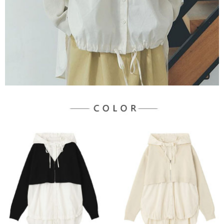
宅配
「AFTEE先享後付」，若未經同意申辦者引起之損失，本公司不負相關責
任。
每筆NT$90，滿NT$888(含以上)免運費
４．使用「AFTEE先享後付」時，將依據個別帳號之用戶狀況，依本公司即
時審查核予不同之上限額度；若仍有額度不足之情形，本公司將視審查結果
請求用戶進行身份認證。
５．嚴禁一人註冊多個帳號或使用他人資訊註冊。若發現惡意使用之情形，
恩沛科技股份有限公司將有權停止該用戶之使用額度並採取法律行動。