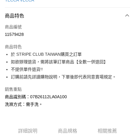
YECCA VECCA
信用卡分期付款
3 期 0 利率 每期
NT$1,890
21家銀行
商品特色
合作金庫商業銀行
第一商業銀行
超商取貨付款
商品編號
華南商業銀行
彰化商業銀行
11579428
LINE Pay
上海商業儲蓄銀行
台北富邦商業銀行
國泰世華商業銀行
兆豐國際商業銀行
商品特色
Apple Pay
臺灣中小企業銀行
台中商業銀行
於 STRIPE CLUB TAIWAN購買之訂單
匯豐（台灣）商業銀行
華泰商業銀行
街口支付
如欲辦理退貨，需將該筆訂單商品【全數一併退回】
聯邦商業銀行
遠東國際商業銀行
元大商業銀行
永豐商業銀行
不提供單件退貨!!
悠遊付
玉山商業銀行
星展（台灣）商業銀行
訂購前請先詳讀購物說明，下單後即代表同意賣場規定。
台新國際商業銀行
中國信託商業銀行
Google Pay
台灣樂天信用卡公司
銷售重點
大哥付你分期
商品識別碼：07B26112LA0A100
相關說明
洗滌方式：需手洗。
【大哥付你分期使用說明】
AFTEE先享後付
1.本服務由台灣大哥大提供，台灣大哥大用戶可立即使用無須另外申請。
2.付款方式選擇「大哥付你分期」，訂單成立後會自動跳轉到大哥付的交易
相關說明
流程，驗證手機門號後，選擇欲分期的期數、繳款截止日，確認付款後即完
【關於「AFTEE先享後付」】
成交易。
ATM付款
詳細說明
商品規格
相關推薦
AFTEE先享後付是「在收到商品之後才付款」的支付方式。 讓您購物簡單
3.實際核准額度、可分期數及費用金額請依後續交易確認頁面所載為準。